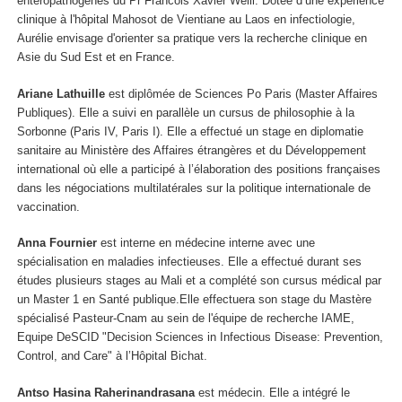
entéropathogènes du Pr Francois Xavier Weill. Dotée d’une expérience
clinique à l'hôpital Mahosot de Vientiane au Laos en infectiologie,
Aurélie envisage d'orienter sa pratique vers la recherche clinique en
Asie du Sud Est et en France.
Ariane Lathuille
est diplômée de Sciences Po Paris (Master Affaires
Publiques). Elle a suivi en parallèle un cursus de philosophie à la
Sorbonne (Paris IV, Paris I). Elle a effectué un stage en diplomatie
sanitaire au Ministère des Affaires étrangères et du Développement
international où elle a participé à l’élaboration des positions françaises
dans les négociations multilatérales sur la politique internationale de
vaccination.
Anna Fournier
est interne en médecine interne avec une
spécialisation en maladies infectieuses. Elle a effectué durant ses
études plusieurs stages au Mali et a complété son cursus médical par
un Master 1 en Santé publique.Elle effectuera son stage du Mastère
spécialisé Pasteur-Cnam au sein de l'équipe de recherche IAME,
Equipe DeSCID "Decision Sciences in Infectious Disease: Prevention,
Control, and Care" à l’Hôpital Bichat.
Antso Hasina Raherinandrasana
est médecin. Elle a intégré le