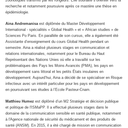
zoonotiques transmis par les rongeurs. Elle souhaite s’orienter vers la
recherche et notamment poursuivre après ce mastère une thèse en
épidémiologie.
Aina Andremanisa
est diplômée du Master Développement
International - spécialités « Global Health » et « African studies » de
Sciences Po Paris. En parallèle de son cursus, elle a également été
Assistante d’enseignement du cours Global Health pendant un
semestre. Aina a réalisé plusieurs stages en communication et
relations internationales, notamment pour le Bureau du Haut
Représentant des Nations Unies où elle a travaillé sur les
problématiques des Pays les Moins Avancés (PMA), les pays en
développement sans littoral et les petits États insulaires en
développement. Aujourd’hui, Aina a décidé de se spécialiser en Risque
infectieux avec un intérêt particulier pour les pays en développement
en poursuivant ses études à l’Ecole Pasteur-Cnam.
Matthieu Humez
est diplômé d’un M2 Stratégie et décision publique
et politique de l'ISMaPP. Il a effectué plusieurs stages dans le
domaine de la communication sensible en santé publique, notamment
à l'Agence nationale de sécurité du médicament et des produits de
santé (ANSM). En 2015, il a été chargé de mission en communication