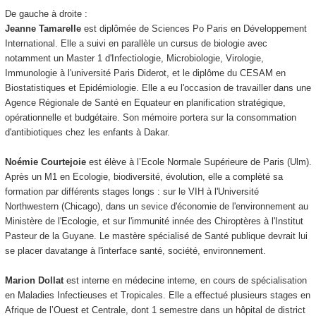
De gauche à droite :
Jeanne Tamarelle
est diplômée de Sciences Po Paris en Développement
International. Elle a suivi en parallèle un cursus de biologie avec
notamment un Master 1 d'Infectiologie, Microbiologie, Virologie,
Immunologie à l'université Paris Diderot, et le diplôme du CESAM en
Biostatistiques et Epidémiologie. Elle a eu l'occasion de travailler dans une
Agence Régionale de Santé en Equateur en planification stratégique,
opérationnelle et budgétaire. Son mémoire portera sur la consommation
d'antibiotiques chez les enfants à Dakar.
Noémie Courtejoie
est élève à l’Ecole Normale Supérieure de Paris (Ulm).
Après un M1 en Ecologie, biodiversité, évolution, elle a complèté sa
formation par différents stages longs : sur le VIH à l'Université
Northwestern (Chicago), dans un sevice d'économie de l'environnement au
Ministère de l'Ecologie, et sur l'immunité innée des Chiroptères à l'Institut
Pasteur de la Guyane. Le mastère spécialisé de Santé publique devrait lui
se placer davatange à l'interface santé, société, environnement.
Marion Dollat
est interne en médecine interne, en cours de spécialisation
en Maladies Infectieuses et Tropicales. Elle a effectué plusieurs stages en
Afrique de l’Ouest et Centrale, dont 1 semestre dans un hôpital de district