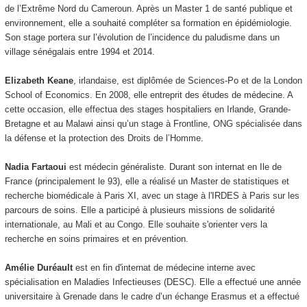
de l’Extrême Nord du Cameroun. Après un Master 1 de santé publique et
environnement, elle a souhaité compléter sa formation en épidémiologie.
Son stage portera sur l’évolution de l’incidence du paludisme dans un
village sénégalais entre 1994 et 2014.
Elizabeth Keane
, irlandaise, est diplômée de Sciences-Po et de la London
School of Economics. En 2008, elle entreprit des études de médecine. A
cette occasion, elle effectua des stages hospitaliers en Irlande, Grande-
Bretagne et au Malawi ainsi qu’un stage à Frontline, ONG spécialisée dans
la défense et la protection des Droits de l’Homme.
Nadia Fartaoui
est médecin généraliste. Durant son internat en Ile de
France (principalement le 93), elle a réalisé un Master de statistiques et
recherche biomédicale à Paris XI, avec un stage à l'IRDES à Paris sur les
parcours de soins. Elle a participé à plusieurs missions de solidarité
internationale, au Mali et au Congo. Elle souhaite s'orienter vers la
recherche en soins primaires et en prévention.
Amélie Duréault
est en fin d'internat de médecine interne avec
spécialisation en Maladies Infectieuses (DESC). Elle a effectué une année
universitaire à Grenade dans le cadre d’un échange Erasmus et a effectué