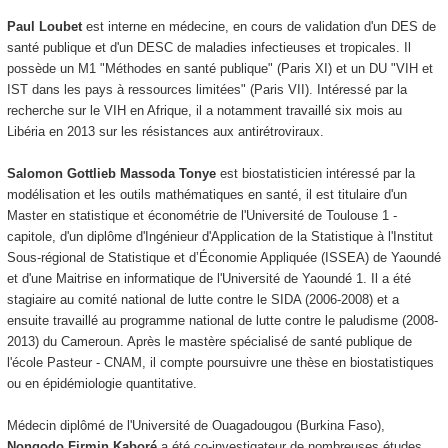
Paul Loubet
est interne en médecine, en cours de validation d'un DES de
santé publique et d'un DESC de maladies infectieuses et tropicales. Il
possède un M1 "Méthodes en santé publique" (Paris XI) et un DU "VIH et
IST dans les pays à ressources limitées" (Paris VII). Intéressé par la
recherche sur le VIH en Afrique, il a notamment travaillé six mois au
Libéria en 2013 sur les résistances aux antirétroviraux.
Salomon Gottlieb Massoda Tonye
est biostatisticien intéressé par la
modélisation et les outils mathématiques en santé, il est titulaire d'un
Master en statistique et économétrie de l'Université de Toulouse 1 -
capitole, d'un diplôme d'Ingénieur d'Application de la Statistique à l'Institut
Sous-régional de Statistique et d’Économie Appliquée (ISSEA) de Yaoundé
et d'une Maitrise en informatique de l'Université de Yaoundé 1. Il a été
stagiaire au comité national de lutte contre le SIDA (2006-2008) et a
ensuite travaillé au programme national de lutte contre le paludisme (2008-
2013) du Cameroun. Après le mastère spécialisé de santé publique de
l'école Pasteur - CNAM, il compte poursuivre une thèse en biostatistiques
ou en épidémiologie quantitative.
Médecin diplômé de l'Université de Ouagadougou (Burkina Faso),
Nongodo Firmin Kaboré
a été co-investigateur de nombreuses études