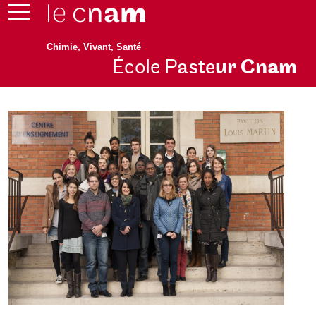
Chimie, Vivant, Santé
École P
aste
ur Cn
am