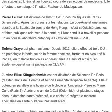
des stages au Brésil et au Togo au cours de ses études de médecine. Elle
effectuera son stage à l'Institut Pasteur de Madagascar.
Pierre Le Coz
est diplômé de l'Institut d'Etudes Politiques de Paris -
SciencesPo. Après un cursus sur les relations Europe-Asie et une année
passée à la Baptist University de Hong Kong, il s'est spécialisé dans les
affaires publiques relatives à la santé, qui l'ont conduit à travailler pendant
un an pour le laboratoire britannique GlaxoSmithKline - GSK.
Solène Grayo
est pharmacienne. Depuis 2012, elle a effectué trois DU :
en pathologie infectieuse de la femme enceinte, fœtus et nouveau-né à
Paris I, en maladie tropicales et parasitaires à Paris VI ainsi qu’en
épidémiologie et santé publique au CESAM.
Justine Elise Klingelschmidt
est est diplômée de Sciences Po Paris
(Master Droits de l'Homme et Action Humanitaire-spécialité santé). Elle a
obtenu en parallèle une licence de biologie à l'Université Pierre et Marie
Curie (Paris-6). Après une année à Cali (Colombie), et plusieurs stages
dans le domaine santé/précarité, elle choisit d'intégrer le mastère
spécialisé en santé publique Pasteur/CNAM.
Apres un doctorat obtenu en biophysique à Paris V, dont le sujet porté sur