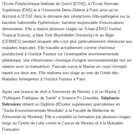
l’Ecole Polytechnique fédérale de Zürich (ETHZ), à l’Ecole Normale
Supérieure (ENS) et à l’Université Denis-Diderot à Paris ainsi qu’un
doctorat à l’ETHZ dans le domaine des interactions hôte-pathogène sur la
bactérie Salmonella Typhimurium, bactérie responsable d’intoxications
alimentaires. Elle a réalisé plusieurs stages au Tchad (LRVZ/ Institut
Tropical Suisse), à New York (Rockefeller University) et au Niger
(CERMES) pendant lesquels elle s’est plus particulièrement intéressée aux
maladies tropicales. Elle travaille actuellement comme chercheur
postdoctoral à l’Institut Pasteur sur l’entéropathie environnementale
pédiatrique, une inflammation chronique d’origine environnementale mis en
relation avec la malnutrition. Pascale suivra le Master en cours d’emploi
reparti sur deux ans. Elle réalisera son stage au sein de l’Unité des
Maladies émergentes à l’Institut Pasteur à Paris.
Après une licence de droit à l'Université de Rennes 1 et un Master 2
"Politiques Publiques de Santé" à Science Po Grenoble,
Stéphanie
Debruères
obtient un Diplôme d'Études supérieures spécialisées en
"Santé Environnementale Mondiale" à la Faculté de Médecine de
l'Université de Montréal. Elle a complété sa formation par plusieurs stages
longs au Centre de Lutte contre le Cancer de Rennes et à la Mutualité
Française.