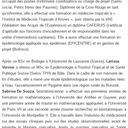
occupait des postes d’infirmière coordinatrice ou chargé de projet (Samu
social, Petits frères des Pauvres). Diplômée de la Croix-Rouge en tant
qu’infirmière, elle a effectué une formation en médecine tropicale à «
l’Institut de Médecine Tropicale d’Anvers », puis obtenu par la VAE
(Validation des Acquis de l’Expérience) un diplôme CAFERUIS (certificat
d’aptitude aux fonctions d’encadrement et de responsabilité dans les
unités d’interventions sanitaires). Elle a aussi effectué une formation en
épidémiologie appliquée aux épidémies (EPICENTRE) et en gestion de
projet (Bioforce).
Après un BSc en Biologie à l'Université de Lausanne (Suisse),
Larissa
Vernier
a obtenu un MSc en Epidémiologie à l'Institut Tropical et de Santé
Publique Suisse (Swiss TPH) de Bâle. Dans le cadre de son mémoire de
fin d’études, elle a mené une étude épidémiologique sur les maladies liées
à l'eau, l'assainissement et l'hygiène dans une région rurale du Burundi.
Sabrina De Souza
, biostatisticienne, a effectué ses premières années de
formation en mathématiques à l’Université des Antilles et Guyane, puis
une première année de master en mathématiques appliquées à l’Université
de Paris VII et une seconde année (master recherche) en biostatistiques à
l’Université de Montpellier II. Elle a travaillé dans l'industrie du médicament
sur des essais cliniques puis sur des études observationnelles avant de
rejoindre le Mastère spécialisé. Après le mastère spécialisé en Santé