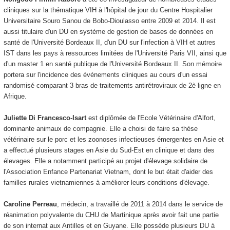
cliniques sur la thématique VIH à l'hôpital de jour du Centre Hospitalier
Universitaire Souro Sanou de Bobo-Dioulasso entre 2009 et 2014. Il est
aussi titulaire d'un DU en système de gestion de bases de données en
santé de l'Université Bordeaux II, d'un DU sur l'infection à VIH et autres
IST dans les pays à ressources limitées de l'Université Paris VII, ainsi que
d'un master 1 en santé publique de l'Université Bordeaux II. Son mémoire
portera sur l'incidence des événements cliniques au cours d'un essai
randomisé comparant 3 bras de traitements antirétroviraux de 2è ligne en
Afrique.
Juliette Di Francesco-Isart
est diplômée de l'Ecole Vétérinaire d'Alfort,
dominante animaux de compagnie. Elle a choisi de faire sa thèse
vétérinaire sur le porc et les zoonoses infectieuses émergentes en Asie et
a effectué plusieurs stages en Asie du Sud-Est en clinique et dans des
élevages. Elle a notamment participé au projet d'élevage solidaire de
l'Association Enfance Partenariat Vietnam, dont le but était d'aider des
familles rurales vietnamiennes à améliorer leurs conditions d'élevage.
Caroline Perreau
, médecin, a travaillé de 2011 à 2014 dans le service de
réanimation polyvalente du CHU de Martinique après avoir fait une partie
de son internat aux Antilles et en Guyane. Elle possède plusieurs DU à