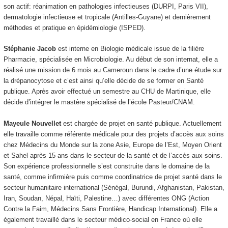
son actif: réanimation en pathologies infectieuses (DURPI, Paris VII),
dermatologie infectieuse et tropicale (Antilles-Guyane) et dernièrement
méthodes et pratique en épidémiologie (ISPED).
Stéphanie Jacob
est interne en Biologie médicale issue de la filière
Pharmacie, spécialisée en Microbiologie. Au début de son internat, elle a
réalisé une mission de 6 mois au Cameroun dans le cadre d’une étude sur
la drépanocytose et c’est ainsi qu’elle décide de se former en Santé
publique. Après avoir effectué un semestre au CHU de Martinique, elle
décide d’intégrer le mastère spécialisé de l’école Pasteur/CNAM.
Mayeule Nouvellet
est chargée de projet en santé publique. Actuellement
elle travaille comme référente médicale pour des projets d’accès aux soins
chez Médecins du Monde sur la zone Asie, Europe de l’Est, Moyen Orient
et Sahel après 15 ans dans le secteur de la santé et de l’accès aux soins.
Son expérience professionnelle s’est construite dans le domaine de la
santé, comme infirmière puis comme coordinatrice de projet santé dans le
secteur humanitaire international (Sénégal, Burundi, Afghanistan, Pakistan,
Iran, Soudan, Népal, Haïti, Palestine…) avec différentes ONG (Action
Contre la Faim, Médecins Sans Frontière, Handicap International). Elle a
également travaillé dans le secteur médico-social en France où elle