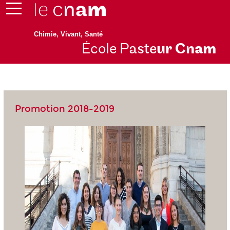
Chimie, Vivant, Santé
École P
aste
ur Cn
am
Promotion 2018-2019