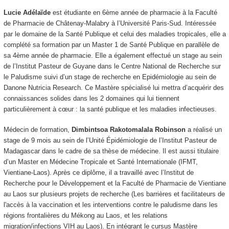
Lucie Adélaïde
est étudiante en 6ème année de pharmacie à la Faculté
de Pharmacie de Châtenay-Malabry à l’Université Paris-Sud. Intéressée
par le domaine de la Santé Publique et celui des maladies tropicales, elle a
complété sa formation par un Master 1 de Santé Publique en parallèle de
sa 4ème année de pharmacie. Elle a également effectué un stage au sein
de l’Institut Pasteur de Guyane dans le Centre National de Recherche sur
le Paludisme suivi d’un stage de recherche en Epidémiologie au sein de
Danone Nutricia Research. Ce Mastère spécialisé lui mettra d’acquérir des
connaissances solides dans les 2 domaines qui lui tiennent
particulièrement à cœur : la santé publique et les maladies infectieuses.
Médecin de formation,
Dimbintsoa Rakotomalala Robinson
a réalisé un
stage de 9 mois au sein de l’Unité Épidémiologie de l’Institut Pasteur de
Madagascar dans le cadre de sa thèse de médecine. Il est aussi titulaire
d’un Master en Médecine Tropicale et Santé Internationale (IFMT,
Vientiane-Laos). Après ce diplôme, il a travaillé avec l’Institut de
Recherche pour le Développement et la Faculté de Pharmacie de Vientiane
au Laos sur plusieurs projets de recherche (Les barrières et facilitateurs de
l'accès à la vaccination et les interventions contre le paludisme dans les
régions frontalières du Mékong au Laos, et les relations
migration/infections VIH au Laos). En intégrant le cursus Mastère