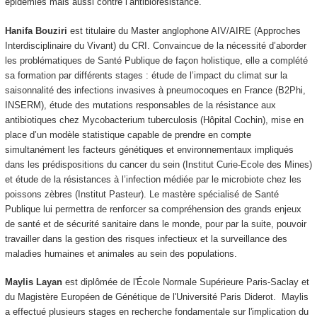
épidémies mais aussi contre l’antibiorésistance.
Hanifa Bouziri
est titulaire du Master anglophone AIV/AIRE (Approches
Interdisciplinaire du Vivant) du CRI. Convaincue de la nécessité d’aborder
les problématiques de Santé Publique de façon holistique, elle a complété
sa formation par différents stages : étude de l’impact du climat sur la
saisonnalité des infections invasives à pneumocoques en France (B2Phi,
INSERM), étude des mutations responsables de la résistance aux
antibiotiques chez Mycobacterium tuberculosis (Hôpital Cochin), mise en
place d’un modèle statistique capable de prendre en compte
simultanément les facteurs génétiques et environnementaux impliqués
dans les prédispositions du cancer du sein (Institut Curie-Ecole des Mines)
et étude de la résistances à l’infection médiée par le microbiote chez les
poissons zèbres (Institut Pasteur). Le mastère spécialisé de Santé
Publique lui permettra de renforcer sa compréhension des grands enjeux
de santé et de sécurité sanitaire dans le monde, pour par la suite, pouvoir
travailler dans la gestion des risques infectieux et la surveillance des
maladies humaines et animales au sein des populations.
Maylis Layan
est diplômée de l'École Normale Supérieure Paris-Saclay et
du Magistère Européen de Génétique de l'Université Paris Diderot. Maylis
a effectué plusieurs stages en recherche fondamentale sur l'implication du