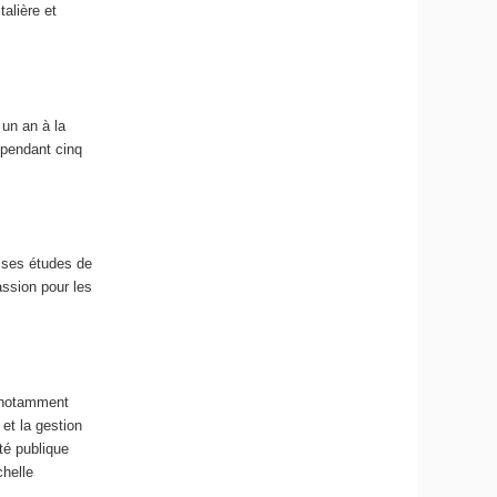
alière et
un an à la
 pendant cinq
é ses études de
assion pour les
e notamment
 et la gestion
nté publique
chelle