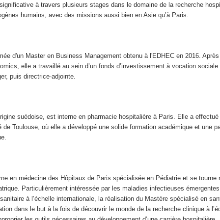
ignificative à travers plusieurs stages dans le domaine de la recherche hospit
ogènes humains, avec des missions aussi bien en Asie qu’à Paris.
mée d'un Master en Business Management obtenu à l'EDHEC en 2016. Après 
mics, elle a travaillé au sein d’un fonds d’investissement à vocation sociale
r, puis directrice-adjointe.
origine suédoise, est interne en pharmacie hospitalière à Paris. Elle a effectu
té de Toulouse, où elle a développé une solide formation académique et une p
ue.
rne en médecine des Hôpitaux de Paris spécialisée en Pédiatrie et se tourn
diatrique. Particulièrement intéressée par les maladies infectieuses émergentes
sanitaire à l’échelle internationale, la réalisation du Mastère spécialisé en sa
tion dans le but à la fois de découvrir le monde de la recherche clinique à l’é
approprier les outils nécessaires au développement d’une carrière hospitalière.