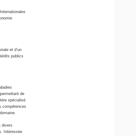
Internationales
économie
iale et d’un
térêts publics
aladies
 permettant de
tère spécialisé
les compétences
 domaine.
s divers
s. Intéressée