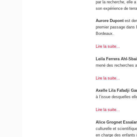
par la recherche, elle 
son expérience de terr
Aurore Dupont
est de
premier passage dans l
Bordeaux.
Lire la suite...
Leila Ferrera Ahl-Sba
mené des recherches au
Lire la suite...
Axelle Lila Fafadji G
à l’issue desquelles e
Lire la suite...
Alice Grognet Essaïa
culturelle et scientifiq
en charge des enfants m