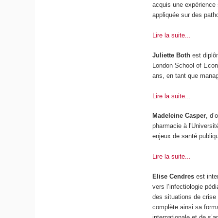
acquis une expérience s
appliquée sur des path
Lire la suite...
Juliette Both
est diplô
London School of Econo
ans, en tant que manage
Lire la suite...
Madeleine Casper
, d’
pharmacie à l'Universi
enjeux de santé publiq
Lire la suite...
Elise Cendres
est inte
vers l’infectiologie pé
des situations de crise 
complète ainsi sa forma
internationale et de s’