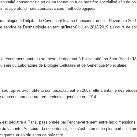
a souhaité consacrer un an de sa formation à ce mastère spécialisé afin de po
ain et approfondir ses connaissances méthodologiques.
rmatologue à l’hôpital de Cayenne (Guyane française), depuis Novembre 2021
e service de Dermatologie en tant qu’inter-CHU en 2018/2019 au cours de son
i
a récemment soutenu sa thèse de doctorat à l'Université Ibn Zohr (Agadir, Ma
 sein du Laboratoire de Biologie Cellulaire et de Génétique Moléculaire.
ansou
, après avoir obtenu son baccalauréat en 2007, elle a entamé des études
lle a obtenu son doctorat en médecine générale en 2014.
n
est pédiatre à Paris, passionnée par l’enchevêtrement entre les dimensions 
ue de la santé. Au cours de son internat, elle s’est intéressée plus particulièrem
igrants et en situation de précarité.