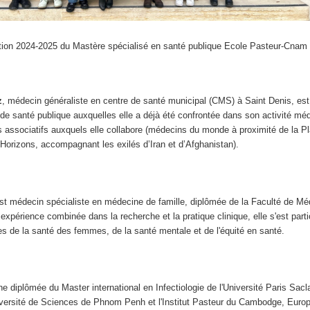
ion 2024-2025 du Mastère spécialisé en santé publique Ecole Pasteur-Cnam
z
, médecin généraliste en centre de santé municipal (CMS) à Saint Denis, est
de santé publique auxquelles elle a déjà été confrontée dans son activité méd
s associatifs auxquels elle collabore (médecins du monde à proximité de la Pl
 Horizons, accompagnant les exilés d’Iran et d’Afghanistan).
st médecin spécialiste en médecine de famille, diplômée de la Faculté de Mé
expérience combinée dans la recherche et la pratique clinique, elle s'est part
s de la santé des femmes, de la santé mentale et de l'équité en santé.
une diplômée du Master international en Infectiologie de l'Université Paris Sacl
niversité de Sciences de Phnom Penh et l'Institut Pasteur du Cambodge, Euro