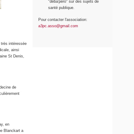
"déba'péro" sur des sujets de
santé publique.
Pour contacter l'association:
a3pc.asso@gmail.com
 très intéressée
icale, ainsi
aine St Denis,
decine de
iculièrement
ay, en
pe Blanckart a