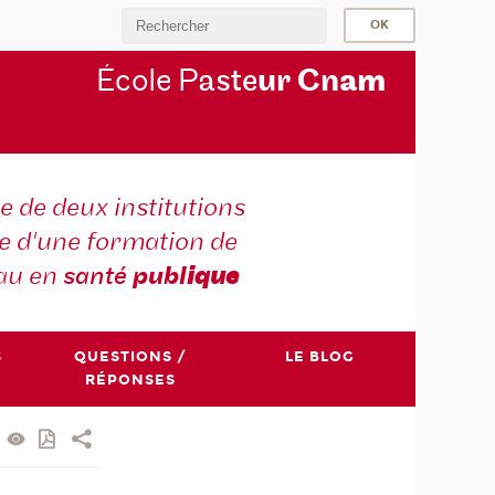
École P
aste
ur Cn
am
e de deux institutions
e d'une formation de
au en
santé
publ
ique
S
QUESTIONS /
LE BLOG
RÉPONSES