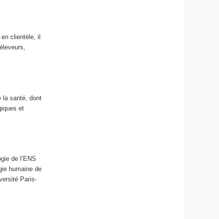
n clientèle, il
(éleveurs,
 la santé, dont
giques et
ogie de l’ENS
ogie humaine de
versité Paris-