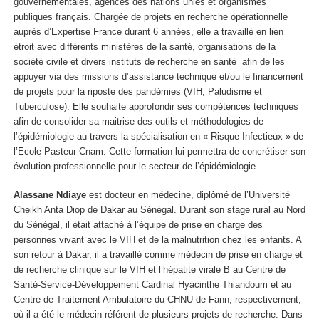
gouvernementales, agences des nations unies et organismes
publiques français. Chargée de projets en recherche opérationnelle
auprès d’Expertise France durant 6 années, elle a travaillé en lien
étroit avec différents ministères de la santé, organisations de la
société civile et divers instituts de recherche en santé afin de les
appuyer via des missions d’assistance technique et/ou le financement
de projets pour la riposte des pandémies (VIH, Paludisme et
Tuberculose). Elle souhaite approfondir ses compétences techniques
afin de consolider sa maitrise des outils et méthodologies de
l’épidémiologie au travers la spécialisation en « Risque Infectieux » de
l’Ecole Pasteur-Cnam. Cette formation lui permettra de concrétiser son
évolution professionnelle pour le secteur de l’épidémiologie.
Alassane Ndiaye
est docteur en médecine, diplômé de l’Université
Cheikh Anta Diop de Dakar au Sénégal. Durant son stage rural au Nord
du Sénégal, il était attaché à l’équipe de prise en charge des
personnes vivant avec le VIH et de la malnutrition chez les enfants. A
son retour à Dakar, il a travaillé comme médecin de prise en charge et
de recherche clinique sur le VIH et l’hépatite virale B au Centre de
Santé-Service-Développement Cardinal Hyacinthe Thiandoum et au
Centre de Traitement Ambulatoire du CHNU de Fann, respectivement,
où il a été le médecin référent de plusieurs projets de recherche. Dans