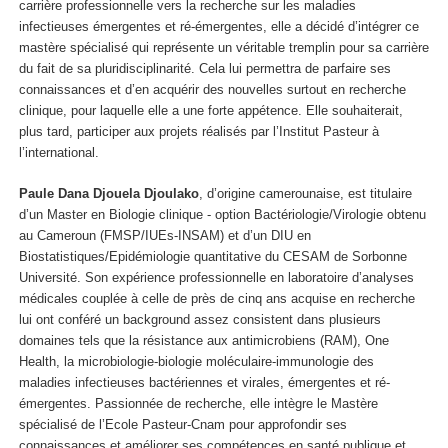
carrière professionnelle vers la recherche sur les maladies
infectieuses émergentes et ré-émergentes, elle a décidé d’intégrer ce
mastère spécialisé qui représente un véritable tremplin pour sa carrière
du fait de sa pluridisciplinarité. Cela lui permettra de parfaire ses
connaissances et d’en acquérir des nouvelles surtout en recherche
clinique, pour laquelle elle a une forte appétence. Elle souhaiterait,
plus tard, participer aux projets réalisés par l’Institut Pasteur à
l’international.
Paule Dana Djouela Djoulako
, d’origine camerounaise, est titulaire
d’un Master en Biologie clinique - option Bactériologie/Virologie obtenu
au Cameroun (FMSP/IUEs-INSAM) et d’un DIU en
Biostatistiques/Epidémiologie quantitative du CESAM de Sorbonne
Université. Son expérience professionnelle en laboratoire d’analyses
médicales couplée à celle de près de cinq ans acquise en recherche
lui ont conféré un background assez consistent dans plusieurs
domaines tels que la résistance aux antimicrobiens (RAM), One
Health, la microbiologie-biologie moléculaire-immunologie des
maladies infectieuses bactériennes et virales, émergentes et ré-
émergentes. Passionnée de recherche, elle intègre le Mastère
spécialisé de l’Ecole Pasteur-Cnam pour approfondir ses
connaissances et améliorer ses compétences en santé publique et