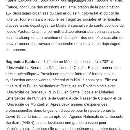
Centre Régional de Coordination des dépistages des Cancers d’Ile-de-
France, dont l’une des missions est l’amélioration de la participation
aux dépistages organisés du cancer du sein, colorectal et du col de
l’utérus, tout en visant à réduire les inégalités sociales et territoriales
d’accès à ces dépistages. Le Mastère spécialisé de santé publique de
l’école Pasteur-Cnam lui permettra d’approfondir ses connaissances
dans le champ de la prévention et d’acquérir des compétences afin de
pouvoir mener des travaux de recherche en lien avec les dépistages
des cancers.
Raghiatou Balde
est diplômée en Médecine depuis Juin 2021 à
l’Université La Source en République de Guinée. Elle est auteur d’un
article scientifique « Prevalence and risk factors of female sexual
dysfunction among women infected with HIV in conakry ». Elle est
titulaire d’un DU en Méthodes et Pratiques en Epidémiologie avec
l’Université de Bordeaux, d’un DIU en Santé Globale et Maladies
Emergentes de l’Université de Gamal Abdel Nasser de Conakry et de
l’Université de Montpellier. Après deux années d’expériences
professionnelles dans la gestion d’équipe pour la riposte contre la
Covid-19 sur le terrain au compte de l’Agence Nationale de la Sécurité
Sanitaire (ANSS), elle a développé une grande passion pour
l’épidémiologie, à ce jour elle a envie de continuer sa carrière dans la