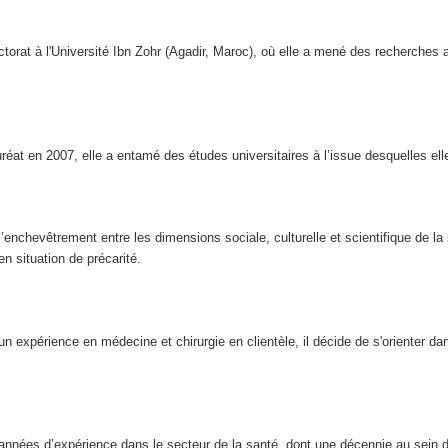
rat à l'Université Ibn Zohr (Agadir, Maroc), où elle a mené des recherches au
réat en 2007, elle a entamé des études universitaires à l’issue desquelles e
’enchevêtrement entre les dimensions sociale, culturelle et scientifique de la 
n situation de précarité.
n expérience en médecine et chirurgie en clientèle, il décide de s'orienter dan
 années d’expérience dans le secteur de la santé, dont une décennie au sein 