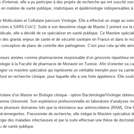
’internat, elle a pu participer à des projets de recherche qui ont suscité son 
 en matière de santé publique, statistiques et épidémiologie indispensables à 
Moléculaire et Cellulaire parcours Virologie. Elle a effectué un stage au sein 
nfection à SARS-CoV-2. Suite à son deuxième stage de Master 2 portant sur l
édicale, elle a décidé de se spécialiser en santé publique. Ce Mastère spécialis
des grands enjeux de santé et de sécurité sanitaire en France et dans le mon
a conception de plans de contrôle des pathogènes. C’est pour cela qu’elle aime
sieurs années comme pharmacienne responsable d’un grossiste répartiteur en
iologie à la Faculté de pharmacie de Monastir en Tunisie. Afin d’orienter sa ca
rer ce mastère spécialisé qui représente un véritable tremplin pour sa carrière 
t en recherche clinique, pour laquelle elle a une forte appétence. Elle souhaite
titulaire d’un Master en Biologie clinique - option Bactériologie/Virologie 
onne Université. Son expérience professionnelle en laboratoire d’analyses mé
s plusieurs domaines tels que la résistance aux antimicrobiens (RAM), One H
 ré-émergentes. Passionnée de recherche, elle intègre le Mastère spécialisé
gie des maladies infectieuses et par la suite effectuer une thèse de doctorat
u de santé publique.