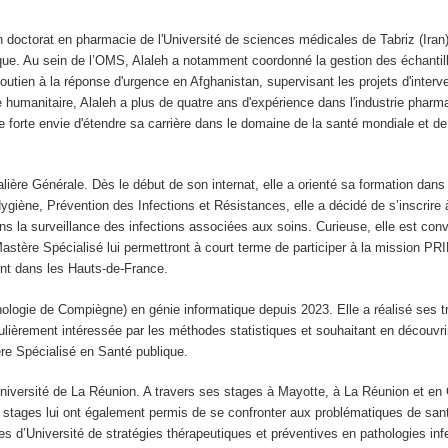
 doctorat en pharmacie de l'Université de sciences médicales de Tabriz (Iran
ique. Au sein de l’OMS, Alaleh a notamment coordonné la gestion des échantill
 soutien à la réponse d'urgence en Afghanistan, supervisant les projets d'inter
 humanitaire, Alaleh a plus de quatre ans d'expérience dans l'industrie pharma
une forte envie d'étendre sa carrière dans le domaine de la santé mondiale et 
alière Générale. Dès le début de son internat, elle a orienté sa formation dans 
Hygiène, Prévention des Infections et Résistances, elle a décidé de s’inscri
ns la surveillance des infections associées aux soins. Curieuse, elle est conv
astère Spécialisé lui permettront à court terme de participer à la mission PR
ent dans les Hauts-de-France.
ologie de Compiègne) en génie informatique depuis 2023. Elle a réalisé ses t
culièrement intéressée par les méthodes statistiques et souhaitant en découvri
tère Spécialisé en Santé publique.
niversité de La Réunion. A travers ses stages à Mayotte, à La Réunion et en 
s stages lui ont également permis de se confronter aux problématiques de sa
s d’Université de stratégies thérapeutiques et préventives en pathologies inf