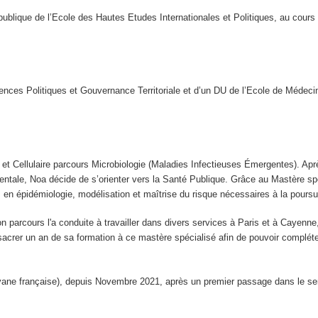
ublique de l’Ecole des Hautes Etudes Internationales et Politiques, au cours 
ces Politiques et Gouvernance Territoriale et d’un DU de l’Ecole de Médeci
et Cellulaire parcours Microbiologie (Maladies Infectieuses Émergentes). Apr
mentale, Noa décide de s’orienter vers la Santé Publique. Grâce au Mastère sp
s en épidémiologie, modélisation et maîtrise du risque nécessaires à la pours
on parcours l'a conduite à travailler dans divers services à Paris et à Cayenn
nsacrer un an de sa formation à ce mastère spécialisé afin de pouvoir complét
yane française), depuis Novembre 2021, après un premier passage dans le se