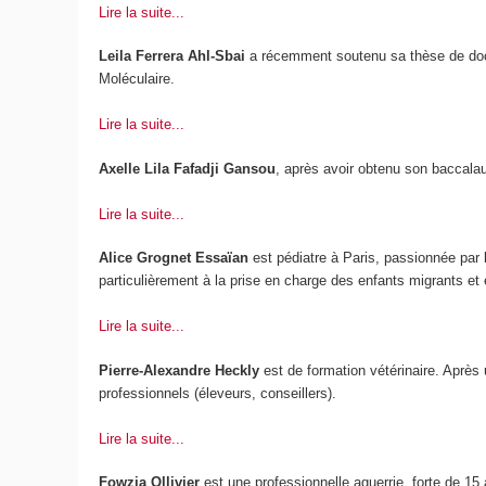
Lire la suite...
Leila Ferrera Ahl-Sbai
a récemment soutenu sa thèse de docto
Moléculaire.
Lire la suite...
Axelle Lila Fafadji Gansou
, après avoir obtenu son baccalau
Lire la suite...
Alice Grognet Essaïan
est pédiatre à Paris, passionnée par l
particulièrement à la prise en charge des enfants migrants et e
Lire la suite...
Pierre-Alexandre Heckly
est de formation vétérinaire. Après u
professionnels (éleveurs, conseillers).
Lire la suite...
Fowzia Ollivier
est une professionnelle aguerrie, forte de 15