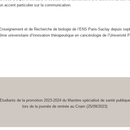
un accent particulier sur la communication.
nseignement et de Recherche de biologie de l’ENS Paris-Saclay depuis septem
me universitaire d’Innovation thérapeutique en cancérologie de l’Université P
Etudiants de la promotion 2023-2024 du Mastère spécialisé de santé publiqu
lors de la journée de rentrée au Cnam (25/09/2023)