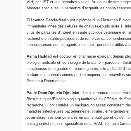
VIH, des IST et des hépatites virales. Au cours de ses stages d
Mastère spécialisé lui permettra d’acquérir les connaissances
Clémence Garcia-Marin
est diplômée d’un Master en Biologie 
immunitaire innée des cellules de chauves-souris suite à l'i
virus de parasites d’intérêt en santé publique vétérinaire et m
recherche en santé publique et de renforcer sa compréhension 
connaissances sur les agents infectieux, qui seront utiles à l
Asma Haddad
est docteur en pharmacie exerçant depuis plu
biologie médicale et technologie de la santé – parcours infect
infectieuses émergentes et ré-émergentes, elle a décidé d’intég
parfaire ses connaissances et d’en acquérir des nouvelles surtou
Pasteur à l’international.
Paule Dana Djouela Djoulako
, d’origine camerounaise, est 
Biostatistiques/Epidémiologie quantitative du CESAM de Sorb
recherche lui ont conféré un background assez consistent dan
maladies infectieuses bactériennes et virales, émergentes et
et améliorer ses compétences en santé publique et épidémiolo
enseignant/chercheur, spécialiste de la RAM, véritable fardea