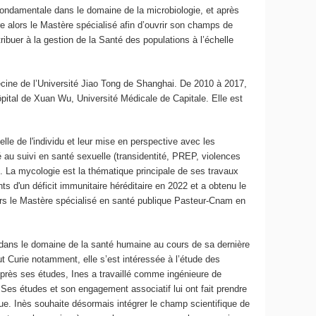
 fondamentale dans le domaine de la microbiologie, et après
re alors le Mastère spécialisé afin d’ouvrir son champs de
ribuer à la gestion de la Santé des populations à l’échelle
cine de l’Université Jiao Tong de Shanghai. De 2010 à 2017,
ôpital de Xuan Wu, Université Médicale de Capitale. Elle est
lle de l'individu et leur mise en perspective avec les
é au suivi en santé sexuelle (transidentité, PREP, violences
. La mycologie est la thématique principale de ses travaux
ts d'un déficit immunitaire héréditaire en 2022 et a obtenu le
vers le Mastère spécialisé en santé publique Pasteur-Cnam en
.
re dans le domaine de la santé humaine au cours de sa dernière
ut Curie notamment, elle s’est intéressée à l’étude des
 Après ses études, Ines a travaillé comme ingénieure de
 Ses études et son engagement associatif lui ont fait prendre
ue. Inès souhaite désormais intégrer le champ scientifique de