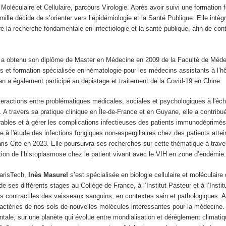
Moléculaire et Cellulaire, parcours Virologie. Après avoir suivi une formation
ille décide de s’orienter vers l’épidémiologie et la Santé Publique. Elle intèg
e la recherche fondamentale en infectiologie et la santé publique, afin de cont
t a obtenu son diplôme de Master en Médecine en 2009 de la Faculté de Méde
es et formation spécialisée en hématologie pour les médecins assistants à l’h
 a également participé au dépistage et traitement de la Covid-19 en Chine.
teractions entre problématiques médicales, sociales et psychologiques à l'éche
 A travers sa pratique clinique en Île-de-France et en Guyane, elle a contribu
érables et à gérer les complications infectieuses des patients immunodéprimés
à l'étude des infections fongiques non-aspergillaires chez des patients attein
Paris Cité en 2023. Elle poursuivra ses recherches sur cette thématique à tra
ntion de l’histoplasmose chez le patient vivant avec le VIH en zone d’endémie
ParisTech,
Inès Masurel
s’est spécialisée en biologie cellulaire et moléculai
 ses différents stages au Collège de France, à l’Institut Pasteur et à l’Instit
lules contractiles des vaisseaux sanguins, en contextes sain et pathologiques.
bactéries de nos sols de nouvelles molécules intéressantes pour la médecine.
tale, sur une planète qui évolue entre mondialisation et dérèglement climatiq