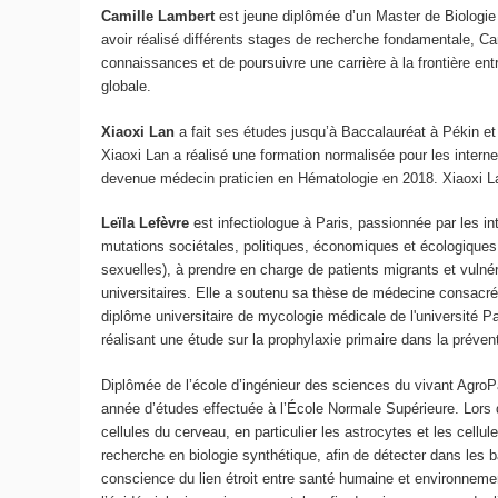
Camille Lambert
est jeune diplômée d’un Master de Biologie 
avoir réalisé différents stages de recherche fondamentale, Cam
connaissances et de poursuivre une carrière à la frontière entr
globale.
Xiaoxi Lan
a fait ses études jusqu’à Baccalauréat à Pékin e
Xiaoxi Lan a réalisé une formation normalisée pour les intern
devenue médecin praticien en Hématologie en 2018. Xiaoxi Lan
Leïla Lefèvre
est infectiologue à Paris, passionnée par les in
mutations sociétales, politiques, économiques et écologiques.
sexuelles), à prendre en charge de patients migrants et vuln
universitaires. Elle a soutenu sa thèse de médecine consacrée 
diplôme universitaire de mycologie médicale de l'université 
réalisant une étude sur la prophylaxie primaire dans la préve
Diplômée de l’école d’ingénieur des sciences du vivant Agro
année d’études effectuée à l’École Normale Supérieure. Lors de
cellules du cerveau, en particulier les astrocytes et les cel
recherche en biologie synthétique, afin de détecter dans les 
conscience du lien étroit entre santé humaine et environnemen