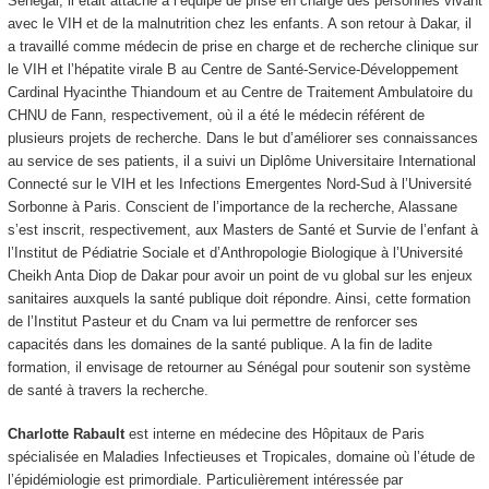
Sénégal, il était attaché à l’équipe de prise en charge des personnes vivant
avec le VIH et de la malnutrition chez les enfants. A son retour à Dakar, il
a travaillé comme médecin de prise en charge et de recherche clinique sur
le VIH et l’hépatite virale B au Centre de Santé-Service-Développement
Cardinal Hyacinthe Thiandoum et au Centre de Traitement Ambulatoire du
CHNU de Fann, respectivement, où il a été le médecin référent de
plusieurs projets de recherche. Dans le but d’améliorer ses connaissances
au service de ses patients, il a suivi un Diplôme Universitaire International
Connecté sur le VIH et les Infections Emergentes Nord-Sud à l’Université
Sorbonne à Paris. Conscient de l’importance de la recherche, Alassane
s’est inscrit, respectivement, aux Masters de Santé et Survie de l’enfant à
l’Institut de Pédiatrie Sociale et d’Anthropologie Biologique à l’Université
Cheikh Anta Diop de Dakar pour avoir un point de vu global sur les enjeux
sanitaires auxquels la santé publique doit répondre. Ainsi, cette formation
de l’Institut Pasteur et du Cnam va lui permettre de renforcer ses
capacités dans les domaines de la santé publique. A la fin de ladite
formation, il envisage de retourner au Sénégal pour soutenir son système
de santé à travers la recherche.
Charlotte Rabault
est interne en médecine des Hôpitaux de Paris
spécialisée en Maladies Infectieuses et Tropicales, domaine où l’étude de
l’épidémiologie est primordiale. Particulièrement intéressée par