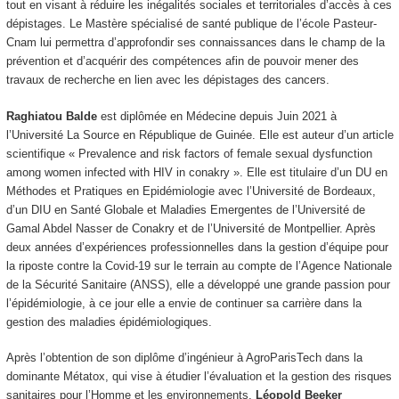
tout en visant à réduire les inégalités sociales et territoriales d’accès à ces
dépistages. Le Mastère spécialisé de santé publique de l’école Pasteur-
Cnam lui permettra d’approfondir ses connaissances dans le champ de la
prévention et d’acquérir des compétences afin de pouvoir mener des
travaux de recherche en lien avec les dépistages des cancers.
Raghiatou Balde
est diplômée en Médecine depuis Juin 2021 à
l’Université La Source en République de Guinée. Elle est auteur d’un article
scientifique « Prevalence and risk factors of female sexual dysfunction
among women infected with HIV in conakry ». Elle est titulaire d’un DU en
Méthodes et Pratiques en Epidémiologie avec l’Université de Bordeaux,
d’un DIU en Santé Globale et Maladies Emergentes de l’Université de
Gamal Abdel Nasser de Conakry et de l’Université de Montpellier. Après
deux années d’expériences professionnelles dans la gestion d’équipe pour
la riposte contre la Covid-19 sur le terrain au compte de l’Agence Nationale
de la Sécurité Sanitaire (ANSS), elle a développé une grande passion pour
l’épidémiologie, à ce jour elle a envie de continuer sa carrière dans la
gestion des maladies épidémiologiques.
Après l’obtention de son diplôme d’ingénieur à AgroParisTech dans la
dominante Métatox, qui vise à étudier l’évaluation et la gestion des risques
sanitaires pour l’Homme et les environnements,
Léopold Beeker