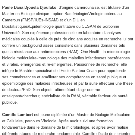
Paule Dana Djouela Djoulako
, d’origine camerounaise, est titulaire d’un
Master en Biologie clinique - option Bactériologie/Virologie obtenu au
Cameroun (FMSP/IUEs-INSAM) et d’un DIU en
Biostatistiques/Epidémiologie quantitative du CESAM de Sorbonne
Université. Son expérience professionnelle en laboratoire d’analyses
médicales couplée à celle de près de cinq ans acquise en recherche lui ont
conféré un background assez consistent dans plusieurs domaines tels
que la résistance aux antimicrobiens (RAM), One Health, la microbiologie-
biologie moléculaire-immunologie des maladies infectieuses bactériennes
et virales, émergentes et ré-émergentes. Passionnée de recherche, elle
intègre le Mastère spécialisé de l’Ecole Pasteur-Cnam pour approfondir
ses connaissances et améliorer ses compétences en santé publique et
épidémiologie des maladies infectieuses et par la suite effectuer une thèse
de doctorat/PhD. Son objectif ultime étant d’agir comme
enseignant/chercheur, spécialiste de la RAM, véritable fardeau de santé
publique.
Camille Lambert
est jeune diplômée d’un Master de Biologie Moléculaire
et Cellulaire, parcours Virologie. Après avoir suivi une formation
fondamentale dans le domaine de la microbiologie, et après avoir réalisé
différents stages de recherche fondamentale, Camille décide de s’orienter