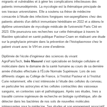
migrants et vulnérables et à gérer les complications infectieuses des
patients immunodéprimés. La mycologie est la thématique principale de
ses travaux universitaires. Elle a soutenu sa thèse de médecine
consacrée à l'étude des infections fongiques non-aspergillaires chez des
patients atteints d'un déficit immunitaire héréditaire en 2022 et a obtenu le
diplôme universitaire de mycologie médicale de l'université Paris Cité en
2023. Elle poursuivra ses recherches sur cette thématique à travers le
Mastère spécialisé en santé publique Pasteur-Cnam en réalisant une étude
sur la prophylaxie primaire dans la prévention de l’histoplasmose chez le
patient vivant avec le VIH en zone d’endémie.
Diplômée de l’école d’ingénieur des sciences du vivant
AgroParisTech,
Inès Masurel
s’est spécialisée en biologie cellulaire et
moléculaire dans le domaine de la santé humaine au cours de sa dernière
année d’études effectuée à l’École Normale Supérieure. Lors de ses
différents stages au Collège de France, à l’Institut Pasteur et à l’Institut
Curie notamment, elle s’est intéressée à l’étude des cellules du cerveau,
en particulier les astrocytes et les cellules contractiles des vaisseaux
sanguins, en contextes sain et pathologiques. Après ses études, Ines a
travaillé comme ingénieure de recherche en biologie synthétique, afin de
détecter dans les bactéries de nos sols de nouvelles molécules
intéressantes pour la médecine. Ses études et son engagement associatif