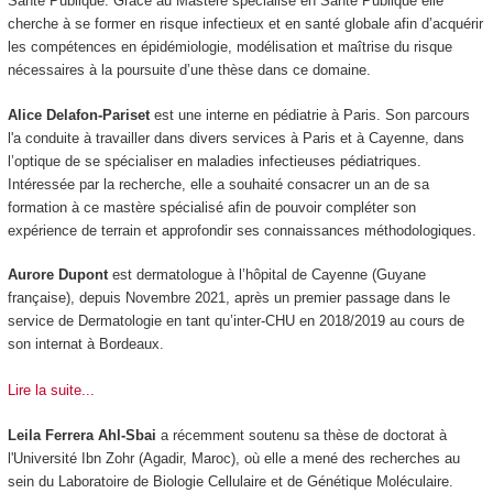
Santé Publique. Grâce au Mastère spécialisé en Santé Publique elle
cherche à se former en risque infectieux et en santé globale afin d’acquérir
les compétences en épidémiologie, modélisation et maîtrise du risque
nécessaires à la poursuite d’une thèse dans ce domaine.
Alice Delafon-Pariset
est une interne en pédiatrie à Paris. Son parcours
l'a conduite à travailler dans divers services à Paris et à Cayenne, dans
l’optique de se spécialiser en maladies infectieuses pédiatriques.
Intéressée par la recherche, elle a souhaité consacrer un an de sa
formation à ce mastère spécialisé afin de pouvoir compléter son
expérience de terrain et approfondir ses connaissances méthodologiques.
Aurore Dupont
est dermatologue à l’hôpital de Cayenne (Guyane
française), depuis Novembre 2021, après un premier passage dans le
service de Dermatologie en tant qu’inter-CHU en 2018/2019 au cours de
son internat à Bordeaux.
Lire la suite...
Leila Ferrera Ahl-Sbai
a récemment soutenu sa thèse de doctorat à
l'Université Ibn Zohr (Agadir, Maroc), où elle a mené des recherches au
sein du Laboratoire de Biologie Cellulaire et de Génétique Moléculaire.