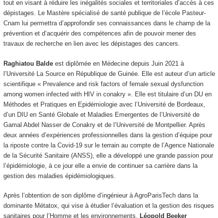
tout en visant à réduire les inégalités sociales et territoriales d’accès à ces
dépistages. Le Mastère spécialisé de santé publique de l’école Pasteur-
Cnam lui permettra d’approfondir ses connaissances dans le champ de la
prévention et d’acquérir des compétences afin de pouvoir mener des
travaux de recherche en lien avec les dépistages des cancers.
Raghiatou Balde
est diplômée en Médecine depuis Juin 2021 à
l’Université La Source en République de Guinée. Elle est auteur d’un article
scientifique « Prevalence and risk factors of female sexual dysfunction
among women infected with HIV in conakry ». Elle est titulaire d’un DU en
Méthodes et Pratiques en Epidémiologie avec l’Université de Bordeaux,
d’un DIU en Santé Globale et Maladies Emergentes de l’Université de
Gamal Abdel Nasser de Conakry et de l’Université de Montpellier. Après
deux années d’expériences professionnelles dans la gestion d’équipe pour
la riposte contre la Covid-19 sur le terrain au compte de l’Agence Nationale
de la Sécurité Sanitaire (ANSS), elle a développé une grande passion pour
l’épidémiologie, à ce jour elle a envie de continuer sa carrière dans la
gestion des maladies épidémiologiques.
Après l’obtention de son diplôme d’ingénieur à AgroParisTech dans la
dominante Métatox, qui vise à étudier l’évaluation et la gestion des risques
sanitaires pour l’Homme et les environnements,
Léopold Beeker