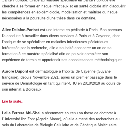
Santé Publique. Grâce au Mastère spécialisé en Santé Publique elle
cherche à se former en risque infectieux et en santé globale afin d’acquérir
les compétences en épidémiologie, modélisation et maîtrise du risque
nécessaires à la poursuite d’une thèse dans ce domaine.
Alice Delafon-Pariset
est une interne en pédiatrie à Paris. Son parcours
l'a conduite à travailler dans divers services à Paris et à Cayenne, dans
l’optique de se spécialiser en maladies infectieuses pédiatriques.
Intéressée par la recherche, elle a souhaité consacrer un an de sa
formation à ce mastère spécialisé afin de pouvoir compléter son
expérience de terrain et approfondir ses connaissances méthodologiques.
Aurore Dupont
est dermatologue à l’hôpital de Cayenne (Guyane
française), depuis Novembre 2021, après un premier passage dans le
service de Dermatologie en tant qu’inter-CHU en 2018/2019 au cours de
son internat à Bordeaux.
Lire la suite...
Leila Ferrera Ahl-Sbai
a récemment soutenu sa thèse de doctorat à
l'Université Ibn Zohr (Agadir, Maroc), où elle a mené des recherches au
sein du Laboratoire de Biologie Cellulaire et de Génétique Moléculaire.