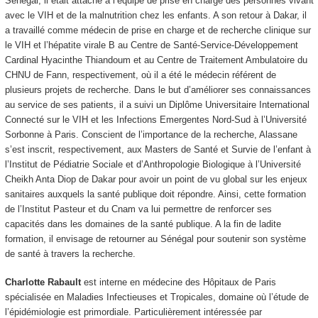
Sénégal, il était attaché à l’équipe de prise en charge des personnes vivant
avec le VIH et de la malnutrition chez les enfants. A son retour à Dakar, il
a travaillé comme médecin de prise en charge et de recherche clinique sur
le VIH et l’hépatite virale B au Centre de Santé-Service-Développement
Cardinal Hyacinthe Thiandoum et au Centre de Traitement Ambulatoire du
CHNU de Fann, respectivement, où il a été le médecin référent de
plusieurs projets de recherche. Dans le but d’améliorer ses connaissances
au service de ses patients, il a suivi un Diplôme Universitaire International
Connecté sur le VIH et les Infections Emergentes Nord-Sud à l’Université
Sorbonne à Paris. Conscient de l’importance de la recherche, Alassane
s’est inscrit, respectivement, aux Masters de Santé et Survie de l’enfant à
l’Institut de Pédiatrie Sociale et d’Anthropologie Biologique à l’Université
Cheikh Anta Diop de Dakar pour avoir un point de vu global sur les enjeux
sanitaires auxquels la santé publique doit répondre. Ainsi, cette formation
de l’Institut Pasteur et du Cnam va lui permettre de renforcer ses
capacités dans les domaines de la santé publique. A la fin de ladite
formation, il envisage de retourner au Sénégal pour soutenir son système
de santé à travers la recherche.
Charlotte Rabault
est interne en médecine des Hôpitaux de Paris
spécialisée en Maladies Infectieuses et Tropicales, domaine où l’étude de
l’épidémiologie est primordiale. Particulièrement intéressée par