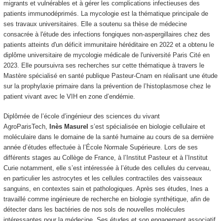
migrants et vulnérables et à gérer les complications infectieuses des
patients immunodéprimés. La mycologie est la thématique principale de
ses travaux universitaires. Elle a soutenu sa thèse de médecine
consacrée à l'étude des infections fongiques non-aspergillaires chez des
patients atteints d'un déficit immunitaire héréditaire en 2022 et a obtenu le
diplôme universitaire de mycologie médicale de l'université Paris Cité en
2023. Elle poursuivra ses recherches sur cette thématique à travers le
Mastère spécialisé en santé publique Pasteur-Cnam en réalisant une étude
sur la prophylaxie primaire dans la prévention de l’histoplasmose chez le
patient vivant avec le VIH en zone d’endémie.
Diplômée de l’école d’ingénieur des sciences du vivant
AgroParisTech,
Inès Masurel
s’est spécialisée en biologie cellulaire et
moléculaire dans le domaine de la santé humaine au cours de sa dernière
année d’études effectuée à l’École Normale Supérieure. Lors de ses
différents stages au Collège de France, à l’Institut Pasteur et à l’Institut
Curie notamment, elle s’est intéressée à l’étude des cellules du cerveau,
en particulier les astrocytes et les cellules contractiles des vaisseaux
sanguins, en contextes sain et pathologiques. Après ses études, Ines a
travaillé comme ingénieure de recherche en biologie synthétique, afin de
détecter dans les bactéries de nos sols de nouvelles molécules
intéressantes pour la médecine. Ses études et son engagement associatif