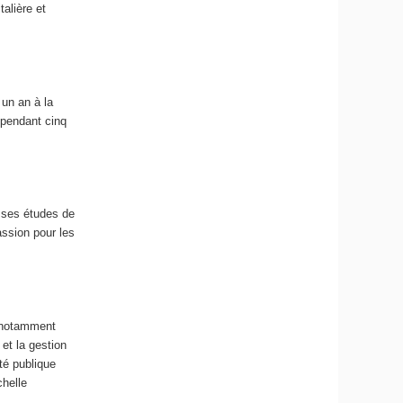
alière et
un an à la
 pendant cinq
é ses études de
assion pour les
e notamment
 et la gestion
nté publique
chelle