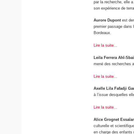
par la recherche, elle 
son expérience de terr
Aurore Dupont
est de
premier passage dans l
Bordeaux.
Lire la suite...
Leila Ferrera Ahl-Sba
mené des recherches au
Lire la suite...
Axelle Lila Fafadji G
à l’issue desquelles e
Lire la suite...
Alice Grognet Essaïa
culturelle et scientifiq
en charge des enfants m