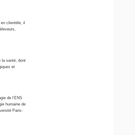
n clientèle, il
(éleveurs,
 la santé, dont
giques et
ogie de l’ENS
ogie humaine de
versité Paris-