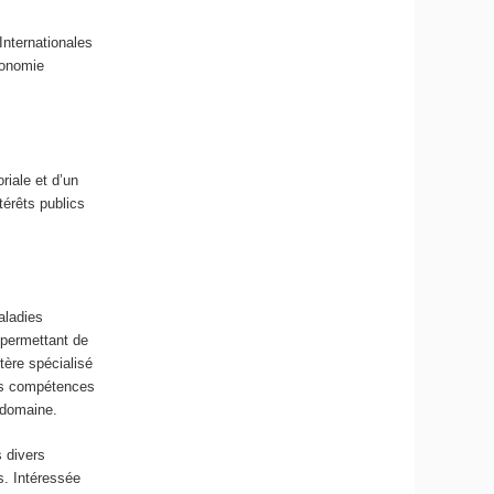
Internationales
économie
iale et d’un
térêts publics
aladies
 permettant de
tère spécialisé
les compétences
 domaine.
s divers
s. Intéressée