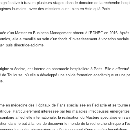
ignificative à travers plusieurs stages dans le domaine de la recherche hospit
ogènes humains, avec des missions aussi bien en Asie qu’à Paris.
mée d'un Master en Business Management obtenu à l'EDHEC en 2016. Après 
mics, elle a travaillé au sein d’un fonds d’investissement à vocation sociale
r, puis directrice-adjointe.
origine suédoise, est interne en pharmacie hospitalière à Paris. Elle a effectu
té de Toulouse, où elle a développé une solide formation académique et une p
ue.
rne en médecine des Hôpitaux de Paris spécialisée en Pédiatrie et se tourn
diatrique. Particulièrement intéressée par les maladies infectieuses émergentes
sanitaire à l’échelle internationale, la réalisation du Mastère spécialisé en sa
tion dans le but à la fois de découvrir le monde de la recherche clinique à l’é
approprier les outils nécessaires au développement d’une carrière hospitalière.