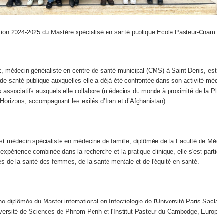
ion 2024-2025 du Mastère spécialisé en santé publique Ecole Pasteur-Cnam
z
, médecin généraliste en centre de santé municipal (CMS) à Saint Denis, est
de santé publique auxquelles elle a déjà été confrontée dans son activité méd
s associatifs auxquels elle collabore (médecins du monde à proximité de la Pl
 Horizons, accompagnant les exilés d’Iran et d’Afghanistan).
st médecin spécialiste en médecine de famille, diplômée de la Faculté de Mé
expérience combinée dans la recherche et la pratique clinique, elle s'est part
s de la santé des femmes, de la santé mentale et de l'équité en santé.
une diplômée du Master international en Infectiologie de l'Université Paris Sacl
niversité de Sciences de Phnom Penh et l'Institut Pasteur du Cambodge, Euro