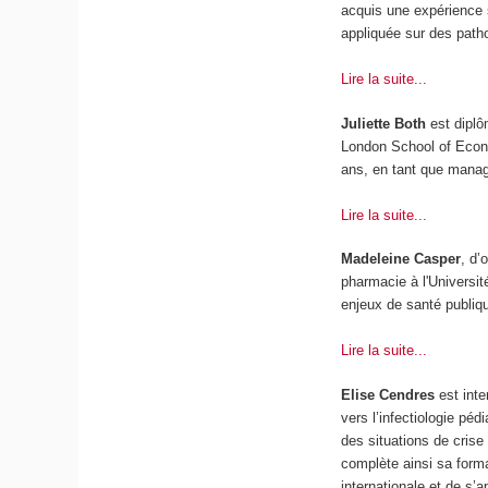
acquis une expérience s
appliquée sur des path
Lire la suite...
Juliette Both
est diplô
London School of Econo
ans, en tant que manage
Lire la suite...
Madeleine Casper
, d’
pharmacie à l'Universi
enjeux de santé publiq
Lire la suite...
Elise Cendres
est inte
vers l’infectiologie pé
des situations de crise 
complète ainsi sa forma
internationale et de s’