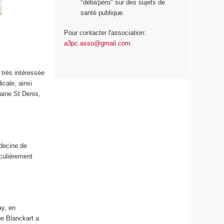
"déba'péro" sur des sujets de
santé publique.
Pour contacter l'association:
a3pc.asso@gmail.com
 très intéressée
icale, ainsi
aine St Denis,
decine de
iculièrement
ay, en
pe Blanckart a