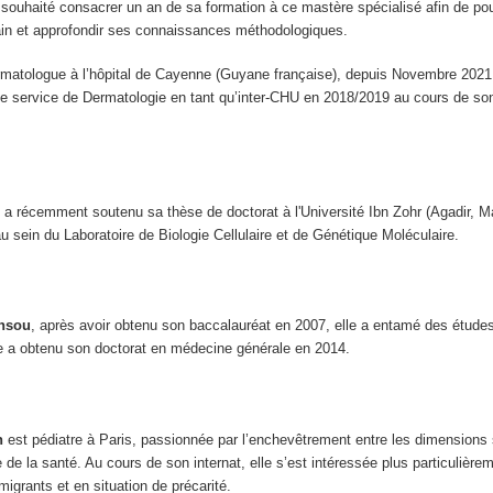
a souhaité consacrer un an de sa formation à ce mastère spécialisé afin de po
ain et approfondir ses connaissances méthodologiques.
rmatologue à l’hôpital de Cayenne (Guyane française), depuis Novembre 2021
e service de Dermatologie en tant qu’inter-CHU en 2018/2019 au cours de son
i
a récemment soutenu sa thèse de doctorat à l'Université Ibn Zohr (Agadir, Ma
 sein du Laboratoire de Biologie Cellulaire et de Génétique Moléculaire.
ansou
, après avoir obtenu son baccalauréat en 2007, elle a entamé des études
lle a obtenu son doctorat en médecine générale en 2014.
n
est pédiatre à Paris, passionnée par l’enchevêtrement entre les dimensions 
ue de la santé. Au cours de son internat, elle s’est intéressée plus particulièrem
igrants et en situation de précarité.