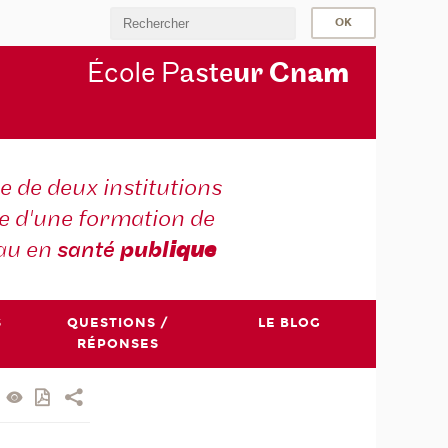
École P
aste
ur Cn
am
e de deux institutions
e d'une formation de
au en
santé
publ
ique
S
QUESTIONS /
LE BLOG
RÉPONSES