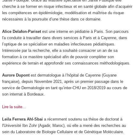
Santé Publique. Grâce au Mastère spécialisé en Santé Publique elle
cherche à se former en risque infectieux et en santé globale afin d’acquérir
les compétences en épidémiologie, modélisation et maîtrise du risque
nécessaires à la poursuite d’une thèse dans ce domaine.
Alice Delafon-Pariset
est une interne en pédiatrie à Paris. Son parcours
l'a conduite à travailler dans divers services à Paris et à Cayenne, dans
l’optique de se spécialiser en maladies infectieuses pédiatriques.
Intéressée par la recherche, elle a souhaité consacrer un an de sa
formation à ce mastère spécialisé afin de pouvoir compléter son
expérience de terrain et approfondir ses connaissances méthodologiques.
Aurore Dupont
est dermatologue à l’hôpital de Cayenne (Guyane
française), depuis Novembre 2021, après un premier passage dans le
service de Dermatologie en tant qu’inter-CHU en 2018/2019 au cours de
son internat à Bordeaux.
Lire la suite...
Leila Ferrera Ahl-Sbai
a récemment soutenu sa thèse de doctorat à
l'Université Ibn Zohr (Agadir, Maroc), où elle a mené des recherches au
sein du Laboratoire de Biologie Cellulaire et de Génétique Moléculaire.