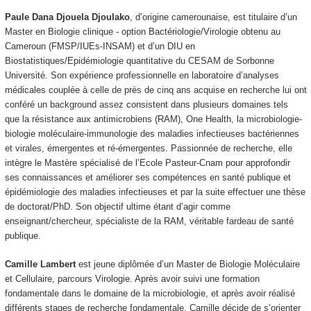
Paule Dana Djouela Djoulako
, d’origine camerounaise, est titulaire d’un
Master en Biologie clinique - option Bactériologie/Virologie obtenu au
Cameroun (FMSP/IUEs-INSAM) et d’un DIU en
Biostatistiques/Epidémiologie quantitative du CESAM de Sorbonne
Université. Son expérience professionnelle en laboratoire d’analyses
médicales couplée à celle de près de cinq ans acquise en recherche lui ont
conféré un background assez consistent dans plusieurs domaines tels
que la résistance aux antimicrobiens (RAM), One Health, la microbiologie-
biologie moléculaire-immunologie des maladies infectieuses bactériennes
et virales, émergentes et ré-émergentes. Passionnée de recherche, elle
intègre le Mastère spécialisé de l’Ecole Pasteur-Cnam pour approfondir
ses connaissances et améliorer ses compétences en santé publique et
épidémiologie des maladies infectieuses et par la suite effectuer une thèse
de doctorat/PhD. Son objectif ultime étant d’agir comme
enseignant/chercheur, spécialiste de la RAM, véritable fardeau de santé
publique.
Camille Lambert
est jeune diplômée d’un Master de Biologie Moléculaire
et Cellulaire, parcours Virologie. Après avoir suivi une formation
fondamentale dans le domaine de la microbiologie, et après avoir réalisé
différents stages de recherche fondamentale, Camille décide de s’orienter