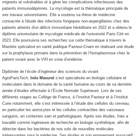
migrants et vulnérables et à gérer les complications infectieuses des
patients immunodéprimés. La mycologie est la thématique principale de
ses travaux universitaires. Elle a soutenu sa thèse de médecine
consacrée à l'étude des infections fongiques non-aspergillaires chez des
patients atteints d'un déficit immunitaire héréditaire en 2022 et a obtenu le
diplôme universitaire de mycologie médicale de l'université Paris Cité en
2023. Elle poursuivra ses recherches sur cette thématique à travers le
Mastère spécialisé en santé publique Pasteur-Cnam en réalisant une étude
sur la prophylaxie primaire dans la prévention de l’histoplasmose chez le
patient vivant avec le VIH en zone d’endémie.
Diplômée de l’école d’ingénieur des sciences du vivant
AgroParisTech,
Inès Masurel
s’est spécialisée en biologie cellulaire et
moléculaire dans le domaine de la santé humaine au cours de sa dernière
année d’études effectuée à l’École Normale Supérieure. Lors de ses
différents stages au Collège de France, à l’Institut Pasteur et à l’Institut
Curie notamment, elle s’est intéressée à l’étude des cellules du cerveau,
en particulier les astrocytes et les cellules contractiles des vaisseaux
sanguins, en contextes sain et pathologiques. Après ses études, Ines a
travaillé comme ingénieure de recherche en biologie synthétique, afin de
détecter dans les bactéries de nos sols de nouvelles molécules
intéressantes pour la médecine. Ses études et son engagement associatif