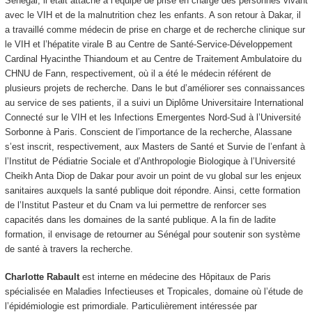
Sénégal, il était attaché à l’équipe de prise en charge des personnes vivant
avec le VIH et de la malnutrition chez les enfants. A son retour à Dakar, il
a travaillé comme médecin de prise en charge et de recherche clinique sur
le VIH et l’hépatite virale B au Centre de Santé-Service-Développement
Cardinal Hyacinthe Thiandoum et au Centre de Traitement Ambulatoire du
CHNU de Fann, respectivement, où il a été le médecin référent de
plusieurs projets de recherche. Dans le but d’améliorer ses connaissances
au service de ses patients, il a suivi un Diplôme Universitaire International
Connecté sur le VIH et les Infections Emergentes Nord-Sud à l’Université
Sorbonne à Paris. Conscient de l’importance de la recherche, Alassane
s’est inscrit, respectivement, aux Masters de Santé et Survie de l’enfant à
l’Institut de Pédiatrie Sociale et d’Anthropologie Biologique à l’Université
Cheikh Anta Diop de Dakar pour avoir un point de vu global sur les enjeux
sanitaires auxquels la santé publique doit répondre. Ainsi, cette formation
de l’Institut Pasteur et du Cnam va lui permettre de renforcer ses
capacités dans les domaines de la santé publique. A la fin de ladite
formation, il envisage de retourner au Sénégal pour soutenir son système
de santé à travers la recherche.
Charlotte Rabault
est interne en médecine des Hôpitaux de Paris
spécialisée en Maladies Infectieuses et Tropicales, domaine où l’étude de
l’épidémiologie est primordiale. Particulièrement intéressée par