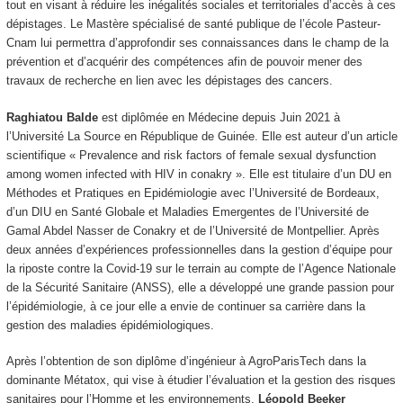
tout en visant à réduire les inégalités sociales et territoriales d’accès à ces
dépistages. Le Mastère spécialisé de santé publique de l’école Pasteur-
Cnam lui permettra d’approfondir ses connaissances dans le champ de la
prévention et d’acquérir des compétences afin de pouvoir mener des
travaux de recherche en lien avec les dépistages des cancers.
Raghiatou Balde
est diplômée en Médecine depuis Juin 2021 à
l’Université La Source en République de Guinée. Elle est auteur d’un article
scientifique « Prevalence and risk factors of female sexual dysfunction
among women infected with HIV in conakry ». Elle est titulaire d’un DU en
Méthodes et Pratiques en Epidémiologie avec l’Université de Bordeaux,
d’un DIU en Santé Globale et Maladies Emergentes de l’Université de
Gamal Abdel Nasser de Conakry et de l’Université de Montpellier. Après
deux années d’expériences professionnelles dans la gestion d’équipe pour
la riposte contre la Covid-19 sur le terrain au compte de l’Agence Nationale
de la Sécurité Sanitaire (ANSS), elle a développé une grande passion pour
l’épidémiologie, à ce jour elle a envie de continuer sa carrière dans la
gestion des maladies épidémiologiques.
Après l’obtention de son diplôme d’ingénieur à AgroParisTech dans la
dominante Métatox, qui vise à étudier l’évaluation et la gestion des risques
sanitaires pour l’Homme et les environnements,
Léopold Beeker