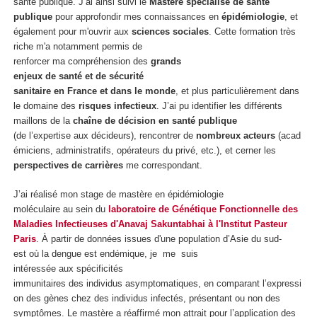
santé publique. J’ai ainsi suivi le
Mastère spécialisé de santé
publique
pour approfondir mes connaissances en
épidémiologie
, et
également pour m'ouvrir aux
sciences sociales
. Cette formation très
riche m'a notamment permis de
renforcer ma compréhension des
grands
enjeux de santé et de sécurité
sanitaire en France et dans le monde
, et plus particulièrement dans
le domaine des
risques infectieux
. J’ai pu identifier les différents
maillons de la
chaîne de décision en santé publique
(de l’expertise aux décideurs), rencontrer de
nombreux acteurs
(acad
émiciens, administratifs, opérateurs du privé, etc.), et cerner les
perspectives de carrières
me correspondant.
J’ai réalisé mon stage de mastère en épidémiologie
moléculaire au sein du
laboratoire de Génétique Fonctionnelle des
Maladies Infectieuses
d'Anavaj Sakuntabhai
à l'Institut Pasteur
Paris
. À partir de données issues d'une population d’Asie du sud-
est où la dengue est endémique, je me suis
intéressée aux spécificités
immunitaires des individus asymptomatiques, en comparant l’expressi
on des gènes chez des individus infectés, présentant ou non des
symptômes. Le mastère a réaffirmé mon attrait pour l’application des