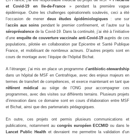
et Covid-19 en Ile-de-France
» pendant la première vague
épidémique. Outre les challenges opérationnels soulevés, ceci a été
l’occasion de mener
deux études épidémiologiques
: une sur
l’
accès aux soins
pendant le premier confinement, et l’autre sur la
séroprévalence
de la Covid-19. Dans la continuité, j’ai été à l’initiative
d’une
enquête de couverture vaccinale anti-Covid-19
auprès de ces
populations, pilotée en collaboration par Epicentre et Santé Publique
France, et mobilisant de nombreux acteurs. D’autres projets sont en
cours de montage avec l’équipe de l’hôpital Bichat.
A l’étranger, j’ai mis en place un programme d’
antibiotic-stewardship
dans un hôpital de MSF en Centrafrique, avec des enjeux majeurs en
termes de transfert de compétences, et exerce maintenant en tant que
référent médical
au siège de l’ONG pour accompagner ces
programmes, avec des visites sur différents terrains. Plusieurs projets
d’innovation dans ce domaine sont en cours d’élaboration entre MSF
et Bichat, ainsi que des partenariats pédagogiques.
En outre, ces projets ont permis plusieurs communications et
publications, notamment au
congrès européen ECCMID
ou dans le
Lancet Public Health
et devraient me permettre la validation d’un