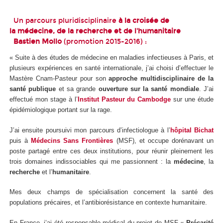
Un parcours pluridisciplinaire
à la croisée de
la médecine, de la recherche et de l'humanitaire
Bastien Mollo
(promotion 2015-2016) :
« Suite à des études de médecine en maladies infectieuses à Paris, et
plusieurs expériences en santé internationale, j’ai choisi d’effectuer le
Mastère Cnam-Pasteur pour son
approche multidisciplinaire de la
santé publique
et sa grande
ouverture sur la santé mondiale
. J’ai
effectué mon stage à l’
Institut Pasteur du Cambodge
sur une étude
épidémiologique portant sur la rage.
J’ai ensuite poursuivi mon parcours d’infectiologue à l’
hôpital Bichat
puis à
Médecins Sans Frontières
(MSF), et occupe dorénavant un
poste partagé entre ces deux institutions, pour réunir pleinement les
trois domaines indissociables qui me passionnent : la
médecine
, la
recherche
et l’
humanitaire
.
Mes deux champs de spécialisation concernent la santé des
populations précaires, et l’antibiorésistance en contexte humanitaire.
En France, j’ai été responsable médical du projet de MSF «
Précarité