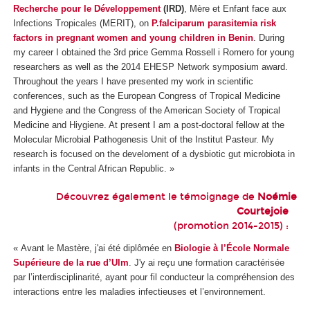
Recherche pour le Développement
(IRD)
, Mère et Enfant face aux
Infections Tropicales (MERIT), on
P.falciparum parasitemia risk
factors in pregnant women and young children in Benin
. During
my career I obtained the 3rd price Gemma Rossell i Romero for young
researchers as well as the 2014 EHESP Network symposium award.
Throughout the years I have presented my work in scientific
conferences, such as the European Congress of Tropical Medicine
and Hygiene and the Congress of the American Society of Tropical
Medicine and Hiygiene. At present I am a post-doctoral fellow at the
Molecular Microbial Pathogenesis Unit of the Institut Pasteur. My
research is focused on the develoment of a dysbiotic gut microbiota in
infants in the Central African Republic. »
Découvrez également le témoignage de
Noémie
Courtejoie
(promotion 2014-2015) :
« Avant le Mastère, j'ai été diplômée en
Biologie à l’École Normale
Supérieure de la rue d’Ulm
. J'y ai reçu une formation caractérisée
par l’interdisciplinarité, ayant pour fil conducteur la compréhension des
interactions entre les maladies infectieuses et l’environnement.