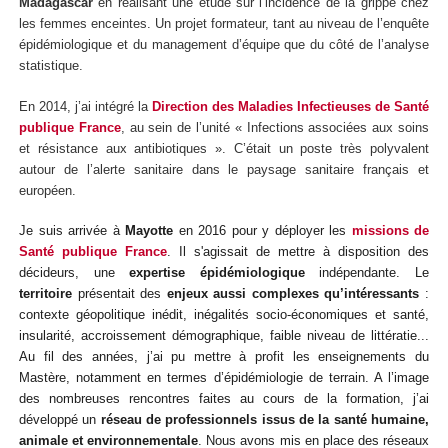
Madagascar
en réalisant une étude sur l’incidence de la grippe chez
les femmes enceintes. Un projet formateur, tant au niveau de l’enquête
épidémiologique et du management d’équipe que du côté de l’analyse
statistique.
En 2014, j’ai intégré la
Direction des Maladies Infectieuses de Santé
publique France
, au sein de l’unité « Infections associées aux soins
et résistance aux antibiotiques ». C’était un poste très polyvalent
autour de l’alerte sanitaire dans le paysage sanitaire français et
européen.
Je suis arrivée à
Mayotte
en 2016 pour y déployer les
missions de
Santé publique France
. Il s'agissait de mettre à disposition des
décideurs, une
expertise épidémiologique
indépendante. Le
territoire
présentait des
enjeux aussi complexes qu’intéressants
:
contexte géopolitique inédit, inégalités socio-économiques et santé,
insularité, accroissement démographique, faible niveau de littératie...
Au fil des années, j’ai pu mettre à profit les enseignements du
Mastère, notamment en termes d’épidémiologie de terrain. A l’image
des nombreuses rencontres faites au cours de la formation, j’ai
développé un
réseau de professionnels issus de la santé humaine,
animale et environnementale
. Nous avons mis en place des réseaux