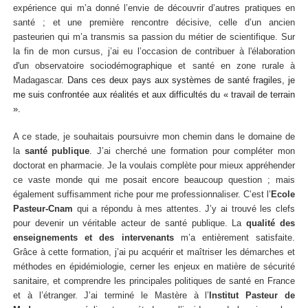
expérience qui m’a donné l’envie de découvrir d’autres pratiques en
santé ; et une première rencontre décisive, celle d’un ancien
pasteurien qui m’a transmis sa passion du métier de scientifique. Sur
la fin de mon cursus, j’ai eu l’occasion de contribuer à l'élaboration
d'un observatoire sociodémographique et santé en zone rurale à
Madagascar.
Dans ces deux pays aux systèmes de santé fragiles, je
me suis confrontée aux réalités et aux difficultés du « travail de terrain
».
A ce stade, je souhaitais poursuivre mon chemin dans le domaine de
la
santé publique
. J’ai cherché une formation pour compléter mon
doctorat en pharmacie. Je la voulais complète pour mieux appréhender
ce vaste monde qui me posait encore beaucoup question ; mais
également suffisamment riche pour me professionnaliser. C’est l’
Ecole
Pasteur-Cnam
qui a répondu à mes attentes. J’y ai trouvé les clefs
pour devenir un véritable acteur de santé publique. La
qualité des
enseignements et des intervenants
m’a entièrement satisfaite.
Grâce à cette formation, j’ai pu acquérir et maîtriser les démarches et
méthodes en épidémiologie, cerner les enjeux en matière de sécurité
sanitaire, et comprendre les principales politiques de santé en France
et à l’étranger. J’ai terminé le Mastère à l’
Institut Pasteur de