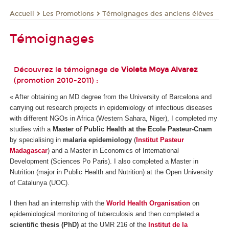
Les Promotions
Témoignages des anciens élèves
Accueil
Témoignages
Découvrez le témoignage de
Violeta Moya Alvarez
(promotion 2010-2011) :
« After obtaining an MD degree from the University of Barcelona and
carrying out research projects in epidemiology of infectious diseases
with different NGOs in Africa (Western Sahara, Niger), I completed my
studies with a
Master of Public Health at the Ecole Pasteur-Cnam
by specialising in
malaria epidemiology
(
Institut Pasteur
Madagascar
) and a Master in Economics of International
Development (Sciences Po Paris). I also completed a Master in
Nutrition (major in Public Health and Nutrition) at the Open University
of Catalunya (UOC).
I then had an internship with the
World Health Organisation
on
epidemiological monitoring of tuberculosis and then completed a
scientific thesis (PhD)
at the UMR 216 of the
Institut de la