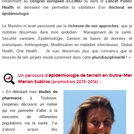
notamment au
congrès européen ECCMID
ou dans le
Lancet Public
Health
et devraient me permettre la validation d’un
doctorat en
épidémiologie
.
Le Mastère m’avait passionné par la
richesse de ses approches
, que je
mobilise désormais dans mon quotidien : Management de la santé,
Sécurité sanitaire, Epidémiologie, Gestion de bases de données et
statistiques, Anthropologie, Modélisation en maladies infectieuses, Global
Health, One Health… Je suis désormais plus que convaincu que la
réussite de tels projets réside justement dans cette
pluridisciplinarité
! »
Un parcours d'
épidémiologie de terrain en Outre-Mer
Marion Subiros
(promotion 2013-2014) :
«
En débutant mes
études de
pharmacie
à Toulouse,
j’espérais découvrir un métier
qui me permette d’aller à la
rencontre de différentes
populations
via
la santé.
J’ai
d’abord acquis des