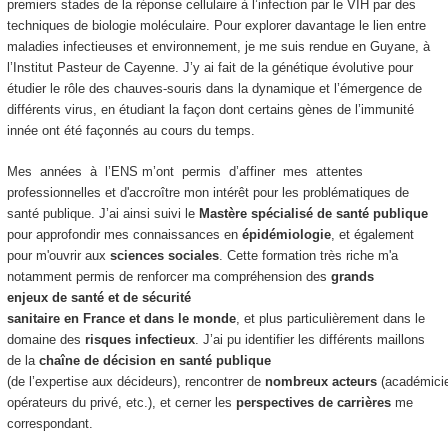
premiers stades de la réponse cellulaire à l’infection par le VIH par des
techniques de biologie moléculaire. Pour explorer davantage le lien entre
maladies infectieuses et environnement, je me suis rendue en Guyane, à
l’Institut Pasteur de Cayenne. J’y ai fait de la génétique évolutive pour
étudier le rôle des chauves-souris dans la dynamique et l’émergence de
différents virus, en étudiant la façon dont certains gènes de l’immunité
innée ont été façonnés au cours du temps.
Mes années à l’ENS m’ont permis d’affiner mes attentes
professionnelles et d'accroître mon intérêt pour les problématiques de
santé publique. J’ai ainsi suivi le
Mastère spécialisé de santé publique
pour approfondir mes connaissances en
épidémiologie
, et également
pour m'ouvrir aux
sciences sociales
. Cette formation très riche m'a
notamment permis de renforcer ma compréhension des
grands
enjeux de santé et de sécurité
sanitaire en France et dans le monde
, et plus particulièrement dans le
domaine des
risques infectieux
. J’ai pu identifier les différents maillons
de la
chaîne de décision en santé publique
(de l’expertise aux décideurs), rencontrer de
nombreux acteurs
(académicien
opérateurs du privé, etc.), et cerner les
perspectives de carrières
me
correspondant.