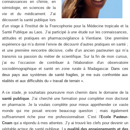
connaissances en chimie, en
sémiologie, en sciences de la
vie et du médicament. J’ai
découvert la santé publique lors
d’un stage à l'Institut de la Francophonie pour la Médecine tropicale et la
Santé Publique au Laos. J’ai participé à une étude sur les connaissances,
attitudes et pratiques en pharmacovigilance à Vientiane. Une première
expérience qui m’a donné l’envie de découvrir d’autres pratiques en santé ;
et une première rencontre décisive, celle d’un ancien pasteurien qui m’a
transmis sa passion du métier de scientifique. Sur la fin de mon cursus,
j’ai eu l’occasion de contribuer à l'élaboration d'un observatoire
sociodémographique et santé en zone rurale à Madagascar.
Dans ces
deux pays aux systèmes de santé fragiles, je me suis confrontée aux
réalités et aux difficultés du « travail de terrain ».
A ce stade, je souhaitais poursuivre mon chemin dans le domaine de la
santé publique
. J’ai cherché une formation pour compléter mon doctorat
en pharmacie. Je la voulais complète pour mieux appréhender ce vaste
monde qui me posait encore beaucoup question ; mais également
suffisamment riche pour me professionnaliser. C’est l’
Ecole Pasteur-
Cnam
qui a répondu à mes attentes. J’y ai trouvé les clefs pour devenir un
véritable acteur de santé publique. La
qualité des enseignements et des