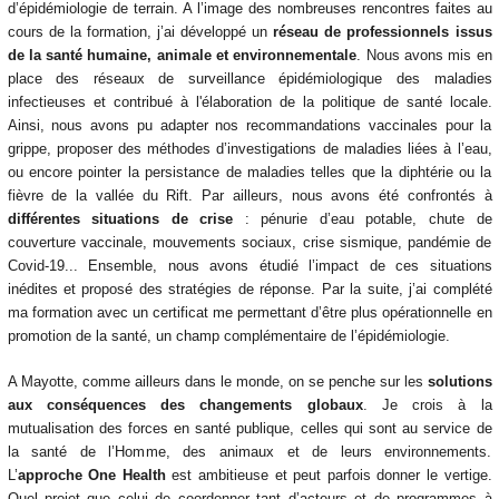
d’épidémiologie de terrain. A l’image des nombreuses rencontres faites au
cours de la formation, j’ai développé un
réseau de professionnels issus
de la santé humaine, animale et environnementale
. Nous avons mis en
place des réseaux de surveillance épidémiologique des maladies
infectieuses et contribué à l'élaboration de la politique de santé locale.
Ainsi, nous avons pu adapter nos recommandations vaccinales pour la
grippe, proposer des méthodes d’investigations de maladies liées à l’eau,
ou encore pointer la persistance de maladies telles que la diphtérie ou la
fièvre de la vallée du Rift. Par ailleurs, nous avons été confrontés à
différentes situations de crise
: pénurie d’eau potable, chute de
couverture vaccinale, mouvements sociaux, crise sismique, pandémie de
Covid-19... Ensemble, nous avons étudié l’impact de ces situations
inédites et proposé des stratégies de réponse. Par la suite, j’ai complété
ma formation avec un certificat me permettant d’être plus opérationnelle en
promotion de la santé, un champ complémentaire de l’épidémiologie.
A Mayotte, comme ailleurs dans le monde, on se penche sur les
solutions
aux conséquences des changements globaux
. Je crois à la
mutualisation des forces en santé publique, celles qui sont au service de
la santé de l’Homme, des animaux et de leurs environnements.
L’
approche
One Health
est ambitieuse et peut parfois donner le vertige.
Quel projet que celui de coordonner tant d’acteurs et de programmes à