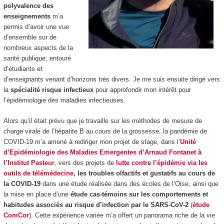
polyvalence des
enseignements
m’a
permis d’avoir une vue
d’ensemble sur de
nombreux aspects de la
santé publique, entouré
d’étudiants et
d’enseignants venant d’horizons très divers. Je me suis ensuite dirigé vers
la
spécialité risque infectieux
pour approfondir mon intérêt pour
l’épidémiologie des maladies infectieuses.
Alors qu’il était prévu que je travaille sur les méthodes de mesure de
charge virale de l’hépatite B au cours de la grossesse, la pandémie de
COVID-19 m’a amené à rediriger mon projet de stage, dans l’
Unité
d’Epidémiologie des Maladies Emergentes d’Arnaud Fontanet à
l’Institut Pasteur
, vers des projets de
lutte contre l’épidémie via les
outils de télémédecine
, les troubles olfactifs et gustatifs au cours de
la COVID-19
dans une étude réalisée dans des écoles de l’Oise, ainsi que
la mise en place d’une
étude cas-témoins sur les comportements et
habitudes associés au risque d’infection par le SARS-CoV-2
(
étude
ComCor
). Cette expérience variée m’a offert un panorama riche de la vie