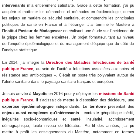
intervenants
m’a entièrement satisfaite. Grâce à cette formation, j’ai pu
acquérir et maîtriser les démarches et méthodes en épidémiologie, cerner
les enjeux en matière de sécurité sanitaire, et comprendre les principales
politiques de santé en France et à l’étranger. J’ai terminé le Mastère à
l’
Institut Pasteur de Madagascar
en réalisant une étude sur l’incidence de
la grippe chez les femmes enceintes. Un projet formateur, tant au niveau
de l’enquête épidémiologique et du management d’équipe que du côté de
l’analyse statistique.
En 2014, j’ai intégré la
Direction des Maladies Infectieuses de Santé
publique France
, au sein de l’unité « Infections associées aux soins et
résistance aux antibiotiques ». C’était un poste très polyvalent autour de
l’alerte sanitaire dans le paysage sanitaire français et européen.
Je suis arrivée à
Mayotte
en 2016 pour y déployer les
missions de Santé
publique France
. Il s'agissait de mettre à disposition des décideurs, une
expertise épidémiologique
indépendante. Le
territoire
présentait des
enjeux aussi complexes qu’intéressants
: contexte géopolitique inédit,
inégalités socio-économiques et santé, insularité, accroissement
démographique, faible niveau de littératie... Au fil des années, j’ai pu
mettre à profit les enseignements du Mastère, notamment en termes