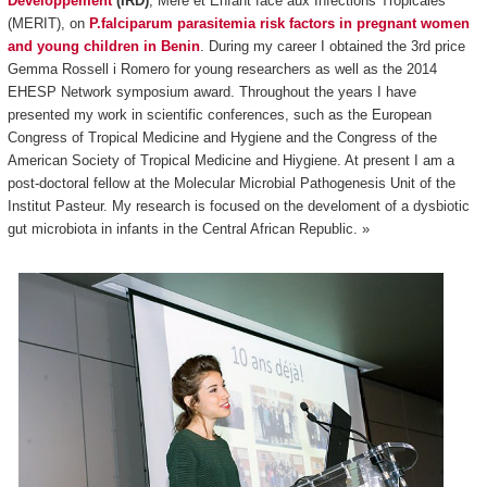
Développement
(IRD)
, Mère et Enfant face aux Infections Tropicales
(MERIT), on
P.falciparum parasitemia risk factors in pregnant women
and young children in Benin
. During my career I obtained the 3rd price
Gemma Rossell i Romero for young researchers as well as the 2014
EHESP Network symposium award. Throughout the years I have
presented my work in scientific conferences, such as the European
Congress of Tropical Medicine and Hygiene and the Congress of the
American Society of Tropical Medicine and Hiygiene. At present I am a
post-doctoral fellow at the Molecular Microbial Pathogenesis Unit of the
Institut Pasteur. My research is focused on the develoment of a dysbiotic
gut microbiota in infants in the Central African Republic. »