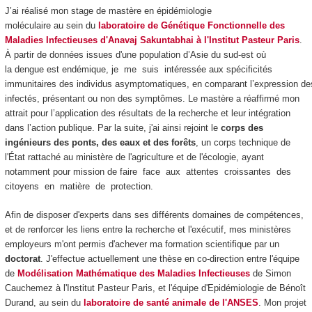
J’ai réalisé mon stage de mastère en épidémiologie
moléculaire au sein du
laboratoire de Génétique Fonctionnelle des
Maladies Infectieuses
d'Anavaj Sakuntabhai
à l'Institut Pasteur Paris
.
À partir de données issues d'une population d’Asie du sud-est où
la dengue est endémique, je me suis intéressée aux spécificités
immunitaires des individus asymptomatiques, en comparant l’expression de
infectés, présentant ou non des symptômes. Le mastère a réaffirmé mon
attrait pour l’application des résultats de la recherche et leur intégration
dans l’action publique. Par la suite, j'ai ainsi rejoint le
corps des
ingénieurs des ponts, des eaux et des forêts
, un corps technique de
l'État rattaché au ministère de l'agriculture et de l'écologie, ayant
notamment pour mission de faire face aux attentes croissantes des
citoyens en matière de protection.
Afin de disposer d'experts dans ses différents domaines de compétences,
et de renforcer les liens entre la recherche et l'exécutif, mes ministères
employeurs m'ont permis d'achever ma formation scientifique par un
doctorat
. J'effectue actuellement une thèse en co-direction entre l'équipe
de
Modélisation Mathématique des Maladies Infectieuses
de Simon
Cauchemez à l'Institut Pasteur Paris, et l'équipe d'Epidémiologie de Bénoît
Durand, au sein du
laboratoire de santé animale de l'ANSES
. Mon projet