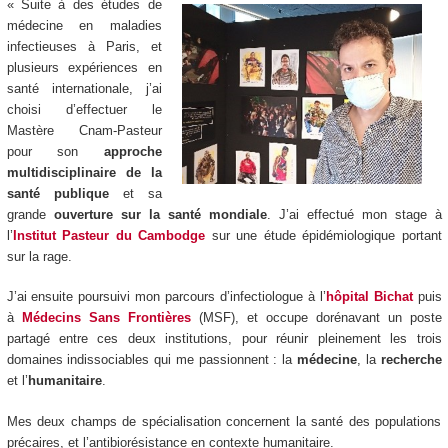
« Suite à des études de
médecine en maladies
infectieuses à Paris, et
plusieurs expériences en
santé internationale, j’ai
choisi d’effectuer le
Mastère Cnam-Pasteur
pour son
approche
multidisciplinaire de la
santé publique
et sa
grande
ouverture sur la santé mondiale
. J’ai effectué mon stage à
l’
Institut Pasteur du Cambodge
sur une étude épidémiologique portant
sur la rage.
J’ai ensuite poursuivi mon parcours d’infectiologue à l’
hôpital Bichat
puis
à
Médecins Sans Frontières
(MSF), et occupe dorénavant un poste
partagé entre ces deux institutions, pour réunir pleinement les trois
domaines indissociables qui me passionnent : la
médecine
, la
recherche
et l’
humanitaire
.
Mes deux champs de spécialisation concernent la santé des populations
précaires, et l’antibiorésistance en contexte humanitaire.