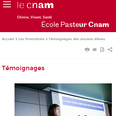
Chimie, Vivant, Santé
École P
aste
ur Cn
am
Les Promotions
Témoignages des anciens élèves
Accueil
Témoignages