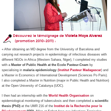
Découvrez le témoignage de
Violeta Moya Alvarez
(promotion 2010-2011) :
« After obtaining an MD degree from the University of Barcelona and
carrying out research projects in epidemiology of infectious diseases with
different NGOs in Africa (Western Sahara, Niger), I completed my studies
with a
Master of Public Health at the Ecole Pasteur-Cnam
by
specialising in
malaria epidemiology
(
Institut Pasteur Madagascar
) and
a Master in Economics of International Development (Sciences Po Paris).
I also completed a Master in Nutrition (major in Public Health and Nutrition)
at the Open University of Catalunya (UOC).
I then had an internship with the
World Health Organisation
on
epidemiological monitoring of tuberculosis and then completed a
scientific
thesis (PhD)
at the UMR 216 of the
Institut de la Recherche pour le