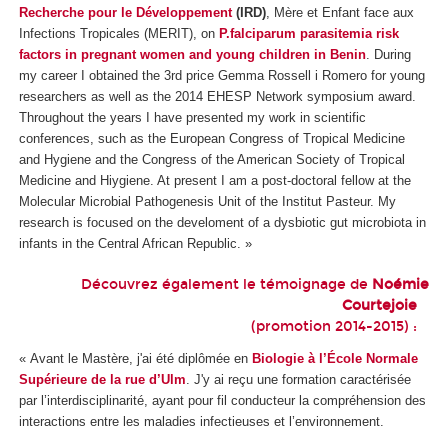
Recherche pour le Développement
(IRD)
, Mère et Enfant face aux
Infections Tropicales (MERIT), on
P.falciparum parasitemia risk
factors in pregnant women and young children in Benin
. During
my career I obtained the 3rd price Gemma Rossell i Romero for young
researchers as well as the 2014 EHESP Network symposium award.
Throughout the years I have presented my work in scientific
conferences, such as the European Congress of Tropical Medicine
and Hygiene and the Congress of the American Society of Tropical
Medicine and Hiygiene. At present I am a post-doctoral fellow at the
Molecular Microbial Pathogenesis Unit of the Institut Pasteur. My
research is focused on the develoment of a dysbiotic gut microbiota in
infants in the Central African Republic. »
Découvrez également le témoignage de
Noémie
Courtejoie
(promotion 2014-2015) :
« Avant le Mastère, j'ai été diplômée en
Biologie à l’École Normale
Supérieure de la rue d’Ulm
. J'y ai reçu une formation caractérisée
par l’interdisciplinarité, ayant pour fil conducteur la compréhension des
interactions entre les maladies infectieuses et l’environnement.