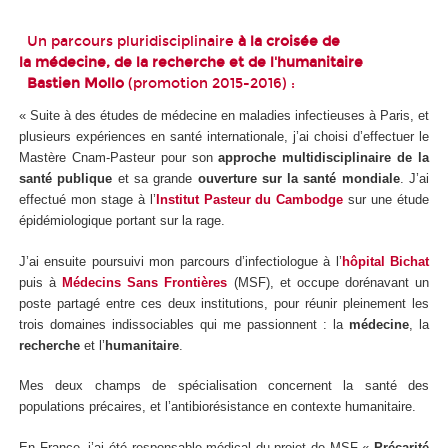
Un parcours pluridisciplinaire
à la croisée de
la médecine, de la recherche et de l'humanitaire
Bastien Mollo
(promotion 2015-2016) :
« Suite à des études de médecine en maladies infectieuses à Paris, et
plusieurs expériences en santé internationale, j’ai choisi d’effectuer le
Mastère Cnam-Pasteur pour son
approche multidisciplinaire de la
santé publique
et sa grande
ouverture sur la santé mondiale
. J’ai
effectué mon stage à l’
Institut Pasteur du Cambodge
sur une étude
épidémiologique portant sur la rage.
J’ai ensuite poursuivi mon parcours d’infectiologue à l’
hôpital Bichat
puis à
Médecins Sans Frontières
(MSF), et occupe dorénavant un
poste partagé entre ces deux institutions, pour réunir pleinement les
trois domaines indissociables qui me passionnent : la
médecine
, la
recherche
et l’
humanitaire
.
Mes deux champs de spécialisation concernent la santé des
populations précaires, et l’antibiorésistance en contexte humanitaire.
En France, j’ai été responsable médical du projet de MSF «
Précarité