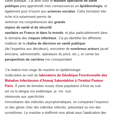
santé publique. J’ai ainsi suivi le
Mastère spécialisé de santé
publique
pour approfondir mes connaissances en
épidémiologie
, et
également pour m'ouvrir aux
sciences sociales
. Cette formation très
riche m'a notamment permis de
renforcer ma compréhension des
grands
enjeux de santé et de sécurité
sanitaire en France et dans le monde
, et plus particulièrement dans
le domaine des
risques infectieux
. J’ai pu identifier les différents
maillons de la
chaîne de décision en santé publique
(de l’expertise aux décideurs), rencontrer de
nombreux acteurs
(acad
émiciens, administratifs, opérateurs du privé, etc.), et cerner les
perspectives de carrières
me correspondant.
J’ai réalisé mon stage de mastère en épidémiologie
moléculaire au sein du
laboratoire de Génétique Fonctionnelle des
Maladies Infectieuses
d'Anavaj Sakuntabhai
à l'Institut Pasteur
Paris
. À partir de données issues d'une population d’Asie du sud-
est où la dengue est endémique, je me suis
intéressée aux spécificités
immunitaires des individus asymptomatiques, en comparant l’expressi
on des gènes chez des individus infectés, présentant ou non des
symptômes. Le mastère a réaffirmé mon attrait pour l’application des