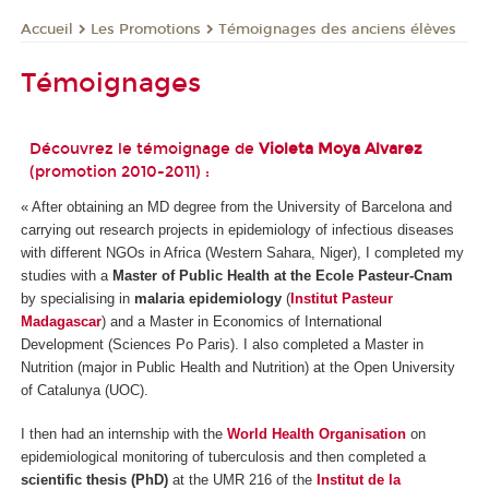
Les Promotions
Témoignages des anciens élèves
Accueil
Témoignages
Découvrez le témoignage de
Violeta Moya Alvarez
(promotion 2010-2011) :
« After obtaining an MD degree from the University of Barcelona and
carrying out research projects in epidemiology of infectious diseases
with different NGOs in Africa (Western Sahara, Niger), I completed my
studies with a
Master of Public Health at the Ecole Pasteur-Cnam
by specialising in
malaria epidemiology
(
Institut Pasteur
Madagascar
) and a Master in Economics of International
Development (Sciences Po Paris). I also completed a Master in
Nutrition (major in Public Health and Nutrition) at the Open University
of Catalunya (UOC).
I then had an internship with the
World Health Organisation
on
epidemiological monitoring of tuberculosis and then completed a
scientific thesis (PhD)
at the UMR 216 of the
Institut de la