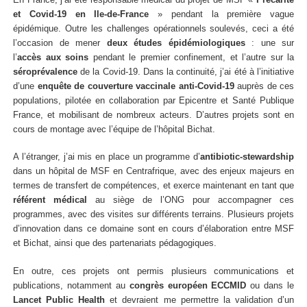
et Covid-19 en Ile-de-France
» pendant la première vague
épidémique. Outre les challenges opérationnels soulevés, ceci a été
l’occasion de mener
deux études épidémiologiques
: une sur
l’
accès aux soins
pendant le premier confinement, et l’autre sur la
séroprévalence
de la Covid-19. Dans la continuité, j’ai été à l’initiative
d’une
enquête de couverture vaccinale anti-Covid-19
auprès de ces
populations, pilotée en collaboration par Epicentre et Santé Publique
France, et mobilisant de nombreux acteurs. D’autres projets sont en
cours de montage avec l’équipe de l’hôpital Bichat.
A l’étranger, j’ai mis en place un programme d’
antibiotic-stewardship
dans un hôpital de MSF en Centrafrique, avec des enjeux majeurs en
termes de transfert de compétences, et exerce maintenant en tant que
référent médical
au siège de l’ONG pour accompagner ces
programmes, avec des visites sur différents terrains. Plusieurs projets
d’innovation dans ce domaine sont en cours d’élaboration entre MSF
et Bichat, ainsi que des partenariats pédagogiques.
En outre, ces projets ont permis plusieurs communications et
publications, notamment au
congrès européen ECCMID
ou dans le
Lancet Public Health
et devraient me permettre la validation d’un