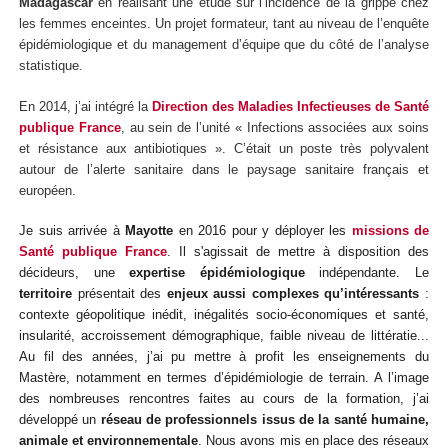
Madagascar
en réalisant une étude sur l’incidence de la grippe chez
les femmes enceintes. Un projet formateur, tant au niveau de l’enquête
épidémiologique et du management d’équipe que du côté de l’analyse
statistique.
En 2014, j’ai intégré la
Direction des Maladies Infectieuses de Santé
publique France
, au sein de l’unité « Infections associées aux soins
et résistance aux antibiotiques ». C’était un poste très polyvalent
autour de l’alerte sanitaire dans le paysage sanitaire français et
européen.
Je suis arrivée à
Mayotte
en 2016 pour y déployer les
missions de
Santé publique France
. Il s'agissait de mettre à disposition des
décideurs, une
expertise épidémiologique
indépendante. Le
territoire
présentait des
enjeux aussi complexes qu’intéressants
:
contexte géopolitique inédit, inégalités socio-économiques et santé,
insularité, accroissement démographique, faible niveau de littératie...
Au fil des années, j’ai pu mettre à profit les enseignements du
Mastère, notamment en termes d’épidémiologie de terrain. A l’image
des nombreuses rencontres faites au cours de la formation, j’ai
développé un
réseau de professionnels issus de la santé humaine,
animale et environnementale
. Nous avons mis en place des réseaux