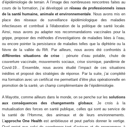
d’épidémiologie de terrain. A l’image des nombreuses rencontres faites au
cours de la formation, j’ai développé un
réseau de professionnels issus
de la santé humaine, animale et environnementale
. Nous avons mis en
place des réseaux de surveillance épidémiologique des maladies
infectieuses et contribué à l'élaboration de la politique de santé locale.
Ainsi, nous avons pu adapter nos recommandations vaccinales pour la
grippe, proposer des méthodes d’investigations de maladies liées à l’eau,
ou encore pointer la persistance de maladies telles que la diphtérie ou la
fièvre de la vallée du Rift. Par ailleurs, nous avons été confrontés à
différentes situations de crise
: pénurie d’eau potable, chute de
couverture vaccinale, mouvements sociaux, crise sismique, pandémie de
Covid-19... Ensemble, nous avons étudié l’impact de ces situations
inédites et proposé des stratégies de réponse. Par la suite, j’ai complété
ma formation avec un certificat me permettant d’être plus opérationnelle en
promotion de la santé, un champ complémentaire de l’épidémiologie.
A Mayotte, comme ailleurs dans le monde, on se penche sur les
solutions
aux conséquences des changements globaux
. Je crois à la
mutualisation des forces en santé publique, celles qui sont au service de
la santé de l’Homme, des animaux et de leurs environnements.
L’
approche
One Health
est ambitieuse et peut parfois donner le vertige.
Quel projet que celui de coordonner tant d’acteurs et de programmes à