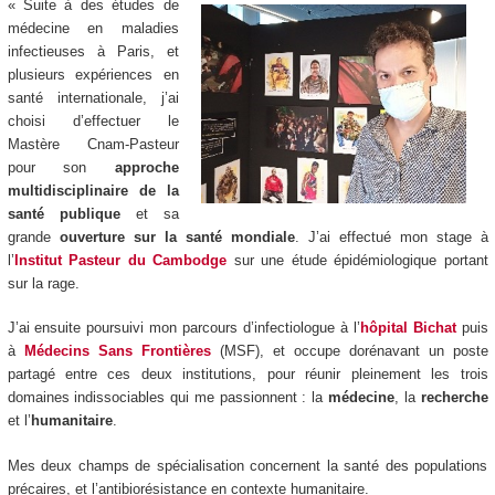
« Suite à des études de
médecine en maladies
infectieuses à Paris, et
plusieurs expériences en
santé internationale, j’ai
choisi d’effectuer le
Mastère Cnam-Pasteur
pour son
approche
multidisciplinaire de la
santé publique
et sa
grande
ouverture sur la santé mondiale
. J’ai effectué mon stage à
l’
Institut Pasteur du Cambodge
sur une étude épidémiologique portant
sur la rage.
J’ai ensuite poursuivi mon parcours d’infectiologue à l’
hôpital Bichat
puis
à
Médecins Sans Frontières
(MSF), et occupe dorénavant un poste
partagé entre ces deux institutions, pour réunir pleinement les trois
domaines indissociables qui me passionnent : la
médecine
, la
recherche
et l’
humanitaire
.
Mes deux champs de spécialisation concernent la santé des populations
précaires, et l’antibiorésistance en contexte humanitaire.