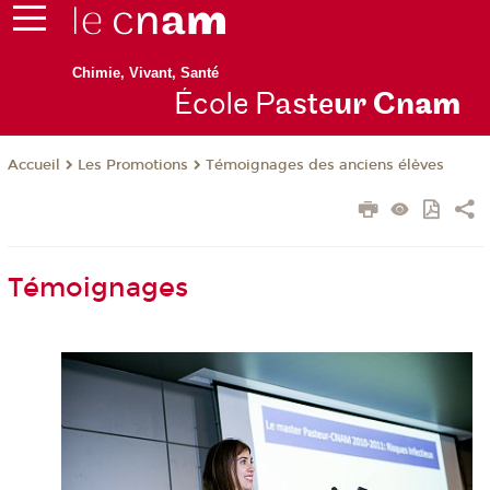
Chimie, Vivant, Santé
École P
aste
ur Cn
am
Les Promotions
Témoignages des anciens élèves
Accueil
Témoignages