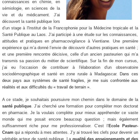
connaissances en chimie, en
sémiologie, en sciences de la
vie et du médicament. J’ai
découvert la santé publique lors
d’un stage à l'Institut de la Francophonie pour la Médecine tropicale et la
Santé Publique au Laos. J’ai participé à une étude sur les connaissances,
attitudes et pratiques en pharmacovigilance à Vientiane. Une première
expérience qui m’a donné l’envie de découvrir d’autres pratiques en santé ;
et une première rencontre décisive, celle d’un ancien pasteurien qui m’a
transmis sa passion du métier de scientifique. Sur la fin de mon cursus,
j’ai eu l’occasion de contribuer à l'élaboration d'un observatoire
sociodémographique et santé en zone rurale à Madagascar.
Dans ces
deux pays aux systèmes de santé fragiles, je me suis confrontée aux
réalités et aux difficultés du « travail de terrain ».
A ce stade, je souhaitais poursuivre mon chemin dans le domaine de la
santé publique
. J’ai cherché une formation pour compléter mon doctorat
en pharmacie. Je la voulais complète pour mieux appréhender ce vaste
monde qui me posait encore beaucoup question ; mais également
suffisamment riche pour me professionnaliser. C’est l’
Ecole Pasteur-
Cnam
qui a répondu à mes attentes. J’y ai trouvé les clefs pour devenir un
véritable acteur de santé publique. La
qualité des enseignements et des