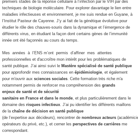
premiers stades de la réponse cellulaire à l’infection par le VIH par des
techniques de biologie moléculaire. Pour explorer davantage le lien entre
maladies infectieuses et environnement, je me suis rendue en Guyane, à
l’Institut Pasteur de Cayenne. J’y ai fait de la génétique évolutive pour
étudier le rôle des chauves-souris dans la dynamique et l’émergence de
différents virus, en étudiant la façon dont certains gènes de l’immunité
innée ont été façonnés au cours du temps.
Mes années à l’ENS m’ont permis d’affiner mes attentes
professionnelles et d'accroître mon intérêt pour les problématiques de
santé publique. J’ai ainsi suivi le
Mastère spécialisé de santé publique
pour approfondir mes connaissances en
épidémiologie
, et également
pour m'ouvrir aux
sciences sociales
. Cette formation très riche m'a
notamment permis de renforcer ma compréhension des
grands
enjeux de santé et de sécurité
sanitaire en France et dans le monde
, et plus particulièrement dans le
domaine des
risques infectieux
. J’ai pu identifier les différents maillons
de la
chaîne de décision en santé publique
(de l’expertise aux décideurs), rencontrer de
nombreux acteurs
(académicien
opérateurs du privé, etc.), et cerner les
perspectives de carrières
me
correspondant.