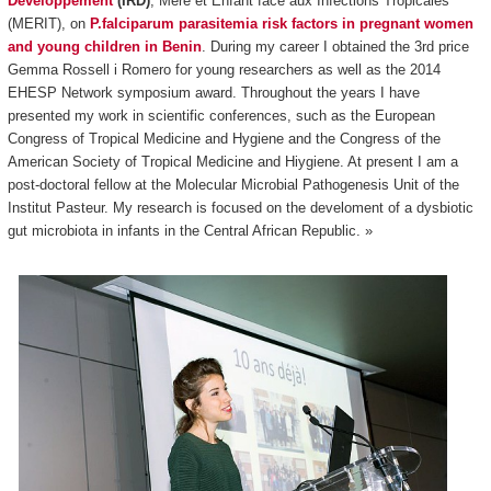
Développement
(IRD)
, Mère et Enfant face aux Infections Tropicales
(MERIT), on
P.falciparum parasitemia risk factors in pregnant women
and young children in Benin
. During my career I obtained the 3rd price
Gemma Rossell i Romero for young researchers as well as the 2014
EHESP Network symposium award. Throughout the years I have
presented my work in scientific conferences, such as the European
Congress of Tropical Medicine and Hygiene and the Congress of the
American Society of Tropical Medicine and Hiygiene. At present I am a
post-doctoral fellow at the Molecular Microbial Pathogenesis Unit of the
Institut Pasteur. My research is focused on the develoment of a dysbiotic
gut microbiota in infants in the Central African Republic. »