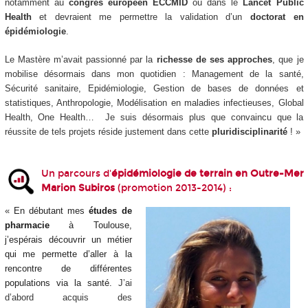
notamment au
congrès européen ECCMID
ou dans le
Lancet Public
Health
et devraient me permettre la validation d’un
doctorat en
épidémiologie
.
Le Mastère m’avait passionné par la
richesse de ses approches
, que je
mobilise désormais dans mon quotidien : Management de la santé,
Sécurité sanitaire, Epidémiologie, Gestion de bases de données et
statistiques, Anthropologie, Modélisation en maladies infectieuses, Global
Health, One Health… Je suis désormais plus que convaincu que la
réussite de tels projets réside justement dans cette
pluridisciplinarité
! »
Un parcours d'
épidémiologie de terrain en Outre-Mer
Marion Subiros
(promotion 2013-2014) :
«
En débutant mes
études de
pharmacie
à Toulouse,
j’espérais découvrir un métier
qui me permette d’aller à la
rencontre de différentes
populations
via
la santé.
J’ai
d’abord acquis des