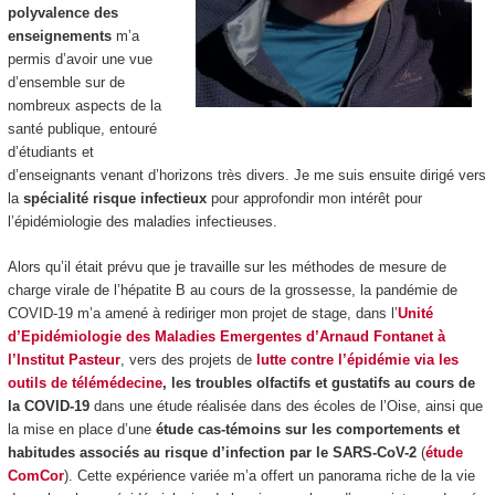
polyvalence des
enseignements
m’a
permis d’avoir une vue
d’ensemble sur de
nombreux aspects de la
santé publique, entouré
d’étudiants et
d’enseignants venant d’horizons très divers. Je me suis ensuite dirigé vers
la
spécialité risque infectieux
pour approfondir mon intérêt pour
l’épidémiologie des maladies infectieuses.
Alors qu’il était prévu que je travaille sur les méthodes de mesure de
charge virale de l’hépatite B au cours de la grossesse, la pandémie de
COVID-19 m’a amené à rediriger mon projet de stage, dans l’
Unité
d’Epidémiologie des Maladies Emergentes d’Arnaud Fontanet à
l’Institut Pasteur
, vers des projets de
lutte contre l’épidémie via les
outils de télémédecine
, les troubles olfactifs et gustatifs au cours de
la COVID-19
dans une étude réalisée dans des écoles de l’Oise, ainsi que
la mise en place d’une
étude cas-témoins sur les comportements et
habitudes associés au risque d’infection par le SARS-CoV-2
(
étude
ComCor
). Cette expérience variée m’a offert un panorama riche de la vie