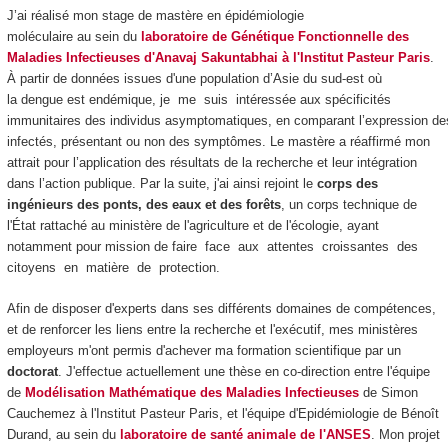
J’ai réalisé mon stage de mastère en épidémiologie
moléculaire au sein du
laboratoire de Génétique Fonctionnelle des
Maladies Infectieuses
d'Anavaj Sakuntabhai
à l'Institut Pasteur Paris
.
À partir de données issues d'une population d’Asie du sud-est où
la dengue est endémique, je me suis intéressée aux spécificités
immunitaires des individus asymptomatiques, en comparant l’expression de
infectés, présentant ou non des symptômes. Le mastère a réaffirmé mon
attrait pour l’application des résultats de la recherche et leur intégration
dans l’action publique. Par la suite, j'ai ainsi rejoint le
corps des
ingénieurs des ponts, des eaux et des forêts
, un corps technique de
l'État rattaché au ministère de l'agriculture et de l'écologie, ayant
notamment pour mission de faire face aux attentes croissantes des
citoyens en matière de protection.
Afin de disposer d'experts dans ses différents domaines de compétences,
et de renforcer les liens entre la recherche et l'exécutif, mes ministères
employeurs m'ont permis d'achever ma formation scientifique par un
doctorat
. J'effectue actuellement une thèse en co-direction entre l'équipe
de
Modélisation Mathématique des Maladies Infectieuses
de Simon
Cauchemez à l'Institut Pasteur Paris, et l'équipe d'Epidémiologie de Bénoît
Durand, au sein du
laboratoire de santé animale de l'ANSES
. Mon projet