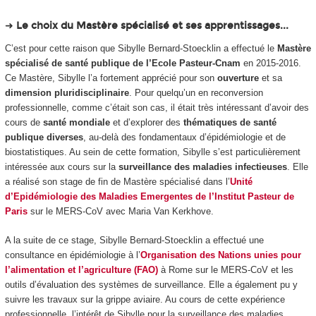
➜
Le choix du Mastère spécialisé et ses apprentissages...
C’est pour cette raison que Sibylle Bernard-Stoecklin a effectué le
Mastère
spécialisé de santé publique de l’Ecole Pasteur-Cnam
en 2015-2016.
Ce Mastère, Sibylle l’a fortement apprécié pour son
ouverture
et sa
dimension pluridisciplinaire
. Pour quelqu’un en reconversion
professionnelle, comme c’était son cas, il était très intéressant d’avoir des
cours de
santé mondiale
et d’explorer des
thématiques de santé
publique diverses
, au-delà des fondamentaux d’épidémiologie et de
biostatistiques. Au sein de cette formation, Sibylle s’est particulièrement
intéressée aux cours sur la
surveillance des maladies infectieuses
. Elle
a réalisé son stage de fin de Mastère spécialisé dans l’
Unité
d’Epidémiologie des Maladies Emergentes de l’Institut Pasteur de
Pari
s
sur le MERS-CoV avec Maria Van Kerkhove.
A la suite de ce stage, Sibylle Bernard-Stoecklin a effectué une
consultance en épidémiologie à l’
Organisation des Nations unies pour
l’alimentation et l’agriculture (FAO)
à Rome sur le MERS-CoV et les
outils d’évaluation des systèmes de surveillance. Elle a également pu y
suivre les travaux sur la grippe aviaire. Au cours de cette expérience
professionnelle, l’intérêt de Sibylle pour la surveillance des maladies