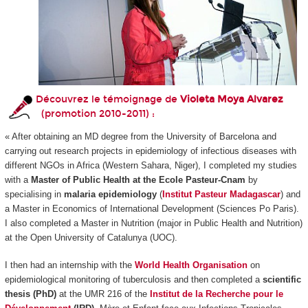
Découvrez le témoignage de
Violeta Moya Alvarez
(promotion 2010-2011) :
« After obtaining an MD degree from the University of Barcelona and
carrying out research projects in epidemiology of infectious diseases with
different NGOs in Africa (Western Sahara, Niger), I completed my studies
with a
Master of Public Health at the Ecole Pasteur-Cnam
by
specialising in
malaria epidemiology
(
Institut Pasteur Madagascar
) and
a Master in Economics of International Development (Sciences Po Paris).
I also completed a Master in Nutrition (major in Public Health and Nutrition)
at the Open University of Catalunya (UOC).
I then had an internship with the
World Health Organisation
on
epidemiological monitoring of tuberculosis and then completed a
scientific
thesis (PhD)
at the UMR 216 of the
Institut de la Recherche pour le