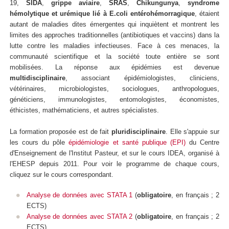
19,
SIDA
,
grippe aviaire
,
SRAS
,
Chikungunya
,
syndrome
hémolytique et urémique lié à E.coli entérohémorragique
, étaient
autant de maladies dites émergentes qui inquiètent et montrent les
limites des approches traditionnelles (antibiotiques et vaccins) dans la
lutte contre les maladies infectieuses. Face à ces menaces, la
communauté scientifique et la société toute entière se sont
mobilisées. La réponse aux épidémies est devenue
multidisciplinaire
, associant épidémiologistes, cliniciens,
vétérinaires, microbiologistes, sociologues, anthropologues,
généticiens, immunologistes, entomologistes, économistes,
éthicistes, mathématiciens, et autres spécialistes.
La formation proposée est de fait
pluridisciplinaire
. Elle s'appuie sur
les cours du pôle
épidémiologie et santé publique (EPI)
du Centre
d'Enseignement de l'Institut Pasteur, et sur le cours IDEA, organisé à
l'EHESP depuis 2011.
Pour voir le programme de chaque cours,
cliquez sur le cours correspondant.
Analyse de données avec STATA 1
(
obligatoire
,
en français ; 2
ECTS)
Analyse de données avec STATA 2
(
obligatoire
, en français ; 2
ECTS)