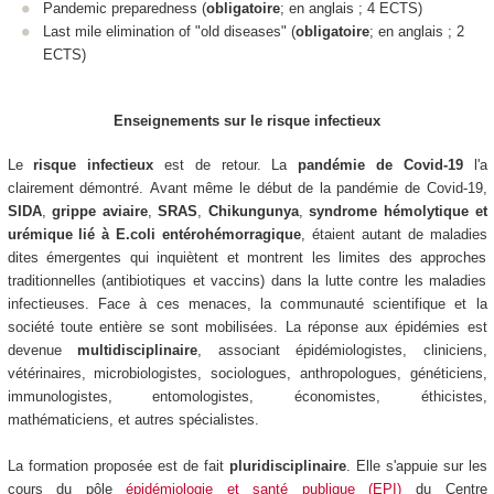
Pandemic preparedness (
obligatoire
; en anglais ; 4 ECTS)
Last mile elimination of "old diseases" (
obligatoire
; en anglais ; 2
ECTS)
Enseignements sur le risque infectieux
Le
risque infectieux
est de retour. La
pandémie de Covid-19
l'a
clairement démontré. Avant même le début de la pandémie de Covid-19,
SIDA
,
grippe aviaire
,
SRAS
,
Chikungunya
,
syndrome hémolytique et
urémique lié à E.coli entérohémorragique
, étaient autant de maladies
dites émergentes qui inquiètent et montrent les limites des approches
traditionnelles (antibiotiques et vaccins) dans la lutte contre les maladies
infectieuses. Face à ces menaces, la communauté scientifique et la
société toute entière se sont mobilisées. La réponse aux épidémies est
devenue
multidisciplinaire
, associant épidémiologistes, cliniciens,
vétérinaires, microbiologistes, sociologues, anthropologues, généticiens,
immunologistes, entomologistes, économistes, éthicistes,
mathématiciens, et autres spécialistes.
La formation proposée est de fait
pluridisciplinaire
. Elle s'appuie sur les
cours du pôle
épidémiologie et santé publique (EPI)
du Centre