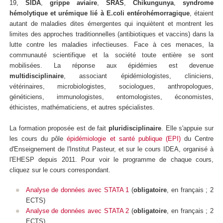
19,
SIDA
,
grippe aviaire
,
SRAS
,
Chikungunya
,
syndrome
hémolytique et urémique lié à E.coli entérohémorragique
, étaient
autant de maladies dites émergentes qui inquiètent et montrent les
limites des approches traditionnelles (antibiotiques et vaccins) dans la
lutte contre les maladies infectieuses. Face à ces menaces, la
communauté scientifique et la société toute entière se sont
mobilisées. La réponse aux épidémies est devenue
multidisciplinaire
, associant épidémiologistes, cliniciens,
vétérinaires, microbiologistes, sociologues, anthropologues,
généticiens, immunologistes, entomologistes, économistes,
éthicistes, mathématiciens, et autres spécialistes.
La formation proposée est de fait
pluridisciplinaire
. Elle s'appuie sur
les cours du pôle
épidémiologie et santé publique (EPI)
du Centre
d'Enseignement de l'Institut Pasteur, et sur le cours IDEA, organisé à
l'EHESP depuis 2011.
Pour voir le programme de chaque cours,
cliquez sur le cours correspondant.
Analyse de données avec STATA 1
(
obligatoire
,
en français ; 2
ECTS)
Analyse de données avec STATA 2
(
obligatoire
, en français ; 2
ECTS)