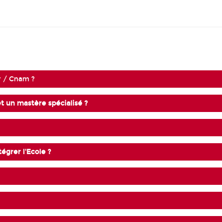
r / Cnam ?
et un mastère spécialisé ?
égrer l'Ecole ?