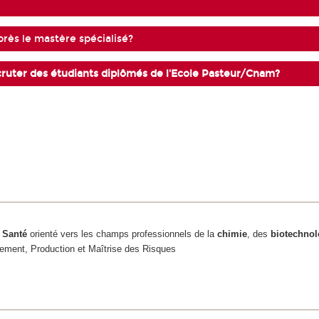
près le mastère spécialisé?
ecruter des étudiants diplômés de l'Ecole Pasteur/Cnam?
 Santé
orienté vers les champs professionnels de la
chimie
, des
biotechnol
ement, Production et Maîtrise des Risques