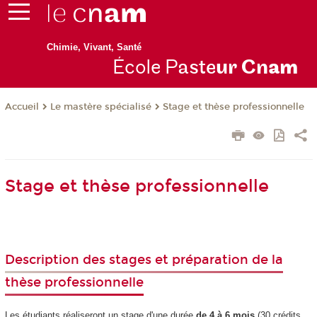
Chimie, Vivant, Santé
École P
aste
ur Cn
am
Le mastère spécialisé
Stage et thèse professionnelle
Accueil
Stage et thèse professionnelle
Description des stages et préparation de la
thèse professionnelle
Les étudiants réaliseront un stage d'une durée
de 4 à 6 mois
(30 crédits