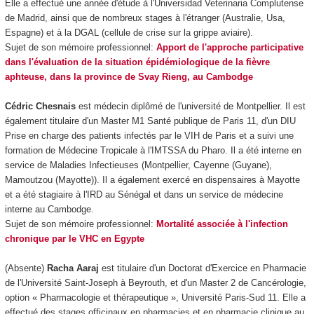
Elle a effectué une année d'étude à l'Universidad Veterinaria Complutense
de Madrid, ainsi que de nombreux stages à l'étranger (Australie, Usa,
Espagne) et à la DGAL (cellule de crise sur la grippe aviaire).
Sujet de son mémoire professionnel:
Apport de l'approche participative
dans l'évaluation de la situation épidémiologique de la fièvre
aphteuse, dans la province de Svay Rieng, au Cambodge
Cédric Chesnais
est médecin diplômé de l'université de Montpellier. Il est
également titulaire d'un Master M1 Santé publique de Paris 11, d'un DIU
Prise en charge des patients infectés par le VIH de Paris et a suivi une
formation de Médecine Tropicale à l'IMTSSA du Pharo. Il a été interne en
service de Maladies Infectieuses (Montpellier, Cayenne (Guyane),
Mamoutzou (Mayotte)). Il a également exercé en dispensaires à Mayotte
et a été stagiaire à l'IRD au Sénégal et dans un service de médecine
interne au Cambodge.
Sujet de son mémoire professionnel:
Mortalité associée à l'infection
chronique par le VHC en Egypte
(Absente)
Racha Aaraj
est titulaire d'un Doctorat d'Exercice en Pharmacie
de l'Université Saint-Joseph à Beyrouth, et d'un Master 2 de Cancérologie,
option « Pharmacologie et thérapeutique », Université Paris-Sud 11. Elle a
effectué des stages officinaux en pharmacies et en pharmacie clinique au