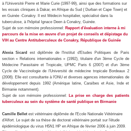
à l'Université Pierre et Marie Curie (1997-99), ainsi que des formations sur
les essais cliniques à Dakar, en Afrique du Sud ( Durban et Cape Town) et
en Guinée -Conakry. Il est Médecin hospitalier, spécialisé dans la
tuberculose, à l'hôpital Ignace Deen à Conakry, Guinée.
Sujet de son mémoire professionnel:
Rapport d'évaluation interne à mi
parcours de la mise en œuvre d'un projet de conseils et dépistage du
VIH au Centre Antituberculeux de Conakry, République de Guinée
Alexia Sicard
est diplômée de l'Institut d'Etudes Politiques de Paris
section « Relations internationales » (1992), titulaire d'un 3ème Cycle de
Médecine Parasitaire et Tropicale, UPMC Paris 6 (2007) et d'un 3ème
Cycle de Vaccinologie de l'Université de médecine tropicale Bordeaux 2
(2008). Elle est consultante à l'ONU et diverses agences internationales de
développement depuis 1992 (Amérique latine, Caraïbes et Asie, Inde et
Birmanie notamment).
Sujet de son mémoire professionnel:
La prise en charge des patients
tuberculeux au sein du système de santé publique en Birmanie
Camille Bellet
est vétérinaire diplômée de l'Ecole Nationale Vétérinaire
d'Alfort. Le sujet de sa thèse de doctorat vétérinaire portait sur l'étude
épidémiologique du virus H5N1 HP en Afrique de février 2006 à juin 2009.