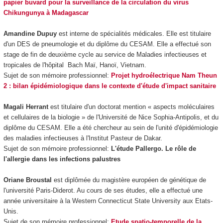
papier buvard pour la surveillance de la circulation du virus
Chikungunya à Madagascar
Amandine Dupuy
est interne de spécialités médicales. Elle est titulaire
d'un DES de pneumologie et du diplôme du CESAM. Elle a effectué son
stage de fin de deuxième cycle au service de Maladies infectieuses et
tropicales de l'hôpital Bach Maï, Hanoï, Vietnam.
Sujet de son mémoire professionnel:
Projet hydroélectrique Nam Theun
2 : bilan épidémiologique dans le contexte d'étude d'impact sanitaire
Magali Herrant
est titulaire d'un doctorat mention « aspects moléculaires
et cellulaires de la biologie » de l'Université de Nice Sophia-Antipolis, et du
diplôme du CESAM. Elle a été chercheur au sein de l'unité d'épidémiologie
des maladies infectieuses à l'Institut Pasteur de Dakar.
Sujet de son mémoire professionnel:
L'étude Pallergo. Le rôle de
l'allergie dans les infections palustres
Oriane Broustal
est diplômée du magistère européen de génétique de
l'université Paris-Diderot. Au cours de ses études, elle a effectué une
année universitaire à la Western Connecticut State University aux Etats-
Unis.
Sujet de son mémoire professionnel:
Etude spatio-temporelle de la