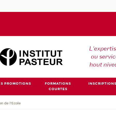
L'expertis
au servic
haut nive
ES PROMOTIONS
FORMATIONS
INSCRIPTION
COURTES
on de l'Ecole