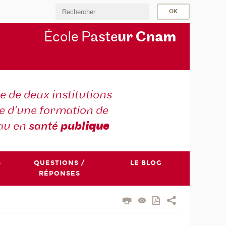
École P
aste
ur Cn
am
e de deux institutions
e d'une formation de
au en
santé
publ
ique
S
QUESTIONS /
LE BLOG
RÉPONSES