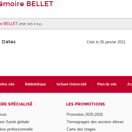
émoire BELLET
re BELLET
(PDF, 505 O Ko)
Dates
Créé le 26 janvier 2011
Infos site
Bibliothèque
heSam Université
Plan de site
Ac
ÈRE SPÉCIALISÉ
LES PROMOTIONS
mmun
Promotion 2025-2026
ion Santé globale
Témoignages des anciens élèves
èse professionnelle
Carte des stages