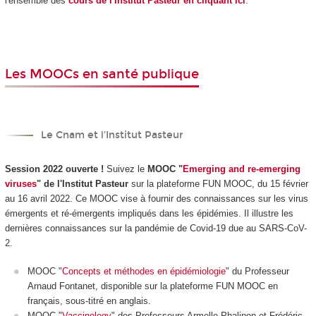
l'ensemble des
cours de l'Institut Pasteur en cliquant ici
.
Les MOOCs en santé publique
Le Cnam et l'Institut Pasteur
Session 2022 ouverte !
Suivez le
MOOC "
Emerging and re-emerging
viruses
" de l'Institut Pasteur
sur la plateforme FUN MOOC, du 15 février
au 16 avril 2022. Ce MOOC vise à fournir des connaissances sur les virus
émergents et ré-émergents impliqués dans les épidémies. Il illustre les
dernières connaissances sur la pandémie de Covid-19 due au SARS-CoV-
2.
MOOC "
Concepts et méthodes en épidémiologie
" du Professeur
Arnaud Fontanet, disponible sur la plateforme FUN MOOC en
français, sous-titré en anglais.
MOOC "
Vaccinology
" des Professeurs Armelle Phalipon et Frédéric