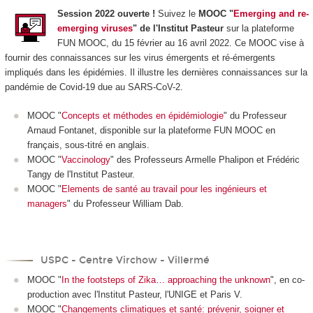
Session 2022 ouverte !
Suivez le
MOOC "
Emerging and re-
emerging viruses
" de l'Institut Pasteur
sur la plateforme
FUN MOOC, du 15 février au 16 avril 2022. Ce MOOC vise à
fournir des connaissances sur les virus émergents et ré-émergents
impliqués dans les épidémies. Il illustre les dernières connaissances sur la
pandémie de Covid-19 due au SARS-CoV-2.
MOOC "
Concepts et méthodes en épidémiologie
" du Professeur
Arnaud Fontanet, disponible sur la plateforme FUN MOOC en
français, sous-titré en anglais.
MOOC "
Vaccinology
" des Professeurs Armelle Phalipon et Frédéric
Tangy de l'Institut Pasteur.
MOOC "
Elements de santé au travail pour les ingénieurs et
managers
" du Professeur William Dab.
USPC - Centre Virchow - Villermé
MOOC "
In the footsteps of Zika… approaching the unknown
", en co-
production avec l'Institut Pasteur, l'UNIGE et Paris V.
MOOC "
Changements climatiques et santé: prévenir, soigner et