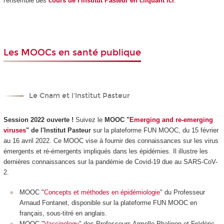
l'ensemble des
cours de l'Institut Pasteur en cliquant ici
.
Les MOOCs en santé publique
Le Cnam et l'Institut Pasteur
Session 2022 ouverte !
Suivez le
MOOC "
Emerging and re-emerging
viruses
" de l'Institut Pasteur
sur la plateforme FUN MOOC, du 15 février
au 16 avril 2022. Ce MOOC vise à fournir des connaissances sur les virus
émergents et ré-émergents impliqués dans les épidémies. Il illustre les
dernières connaissances sur la pandémie de Covid-19 due au SARS-CoV-
2.
MOOC "
Concepts et méthodes en épidémiologie
" du Professeur
Arnaud Fontanet, disponible sur la plateforme FUN MOOC en
français, sous-titré en anglais.
MOOC "
Vaccinology
" des Professeurs Armelle Phalipon et Frédéric