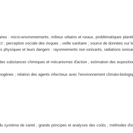
ires : micro-environnements, milieux urbains et ruraux, problématiques planét
t ; perception sociale des risques ; veille sanitaire ; source de données sur l
s physiques et leurs dangers : rayonnements non ionisants, radiations ionisante
 des substances chimiques et mécanismes d'action ; estimation des exposition
thogènes ; relation des agents infectieux avec l'environnement climato-biolog
 système de santé ; grands principes et analyses des coûts ; méthodes d'estima