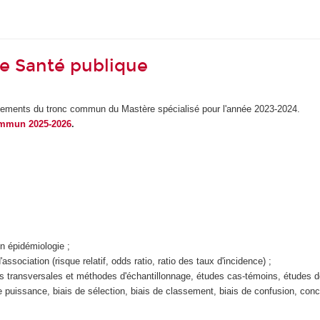
e Santé publique
gnements du tronc commun du Mastère spécialisé pour l'année 2023-2024.
ommun 2025-2026
.
en épidémiologie ;
sociation (risque relatif, odds ratio, ratio des taux d'incidence) ;
es transversales et méthodes d'échantillonnage, études cas-témoins, études d
de puissance, biais de sélection, biais de classement, biais de confusion, conce