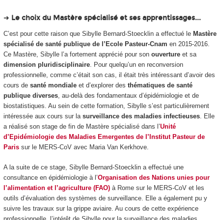
➜
Le choix du Mastère spécialisé et ses apprentissages...
C’est pour cette raison que Sibylle Bernard-Stoecklin a effectué le
Mastère
spécialisé de santé publique de l’Ecole Pasteur-Cnam
en 2015-2016.
Ce Mastère, Sibylle l’a fortement apprécié pour son
ouverture
et sa
dimension pluridisciplinaire
. Pour quelqu’un en reconversion
professionnelle, comme c’était son cas, il était très intéressant d’avoir des
cours de
santé mondiale
et d’explorer des
thématiques de santé
publique diverses
, au-delà des fondamentaux d’épidémiologie et de
biostatistiques. Au sein de cette formation, Sibylle s’est particulièrement
intéressée aux cours sur la
surveillance des maladies infectieuses
. Elle
a réalisé son stage de fin de Mastère spécialisé dans l’
Unité
d’Epidémiologie des Maladies Emergentes de l’Institut Pasteur de
Pari
s
sur le MERS-CoV avec Maria Van Kerkhove.
A la suite de ce stage, Sibylle Bernard-Stoecklin a effectué une
consultance en épidémiologie à l’
Organisation des Nations unies pour
l’alimentation et l’agriculture (FAO)
à Rome sur le MERS-CoV et les
outils d’évaluation des systèmes de surveillance. Elle a également pu y
suivre les travaux sur la grippe aviaire. Au cours de cette expérience
professionnelle, l’intérêt de Sibylle pour la surveillance des maladies