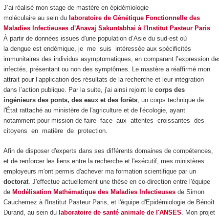
J’ai réalisé mon stage de mastère en épidémiologie
moléculaire au sein du
laboratoire de Génétique Fonctionnelle des
Maladies Infectieuses
d'Anavaj Sakuntabhai
à l'Institut Pasteur Paris
.
À partir de données issues d'une population d’Asie du sud-est où
la dengue est endémique, je me suis intéressée aux spécificités
immunitaires des individus asymptomatiques, en comparant l’expression de
infectés, présentant ou non des symptômes. Le mastère a réaffirmé mon
attrait pour l’application des résultats de la recherche et leur intégration
dans l’action publique. Par la suite, j'ai ainsi rejoint le
corps des
ingénieurs des ponts, des eaux et des forêts
, un corps technique de
l'État rattaché au ministère de l'agriculture et de l'écologie, ayant
notamment pour mission de faire face aux attentes croissantes des
citoyens en matière de protection.
Afin de disposer d'experts dans ses différents domaines de compétences,
et de renforcer les liens entre la recherche et l'exécutif, mes ministères
employeurs m'ont permis d'achever ma formation scientifique par un
doctorat
. J'effectue actuellement une thèse en co-direction entre l'équipe
de
Modélisation Mathématique des Maladies Infectieuses
de Simon
Cauchemez à l'Institut Pasteur Paris, et l'équipe d'Epidémiologie de Bénoît
Durand, au sein du
laboratoire de santé animale de l'ANSES
. Mon projet