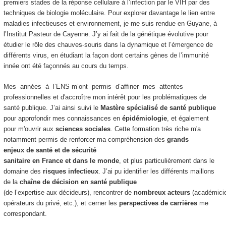
premiers stades de la réponse cellulaire à l’infection par le VIH par des
techniques de biologie moléculaire. Pour explorer davantage le lien entre
maladies infectieuses et environnement, je me suis rendue en Guyane, à
l’Institut Pasteur de Cayenne. J’y ai fait de la génétique évolutive pour
étudier le rôle des chauves-souris dans la dynamique et l’émergence de
différents virus, en étudiant la façon dont certains gènes de l’immunité
innée ont été façonnés au cours du temps.
Mes années à l’ENS m’ont permis d’affiner mes attentes
professionnelles et d'accroître mon intérêt pour les problématiques de
santé publique. J’ai ainsi suivi le
Mastère spécialisé de santé publique
pour approfondir mes connaissances en
épidémiologie
, et également
pour m'ouvrir aux
sciences sociales
. Cette formation très riche m'a
notamment permis de renforcer ma compréhension des
grands
enjeux de santé et de sécurité
sanitaire en France et dans le monde
, et plus particulièrement dans le
domaine des
risques infectieux
. J’ai pu identifier les différents maillons
de la
chaîne de décision en santé publique
(de l’expertise aux décideurs), rencontrer de
nombreux acteurs
(académicien
opérateurs du privé, etc.), et cerner les
perspectives de carrières
me
correspondant.