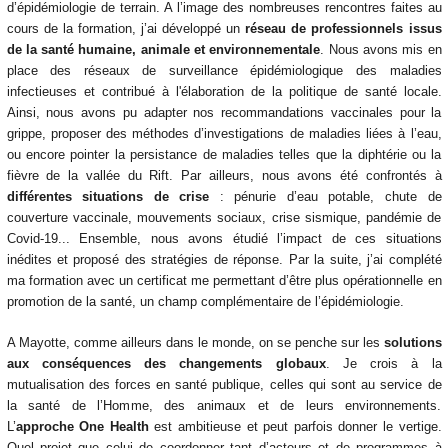
d’épidémiologie de terrain. A l’image des nombreuses rencontres faites au
cours de la formation, j’ai développé un
réseau de professionnels issus
de la santé humaine, animale et environnementale
. Nous avons mis en
place des réseaux de surveillance épidémiologique des maladies
infectieuses et contribué à l'élaboration de la politique de santé locale.
Ainsi, nous avons pu adapter nos recommandations vaccinales pour la
grippe, proposer des méthodes d’investigations de maladies liées à l’eau,
ou encore pointer la persistance de maladies telles que la diphtérie ou la
fièvre de la vallée du Rift. Par ailleurs, nous avons été confrontés à
différentes situations de crise
: pénurie d’eau potable, chute de
couverture vaccinale, mouvements sociaux, crise sismique, pandémie de
Covid-19... Ensemble, nous avons étudié l’impact de ces situations
inédites et proposé des stratégies de réponse. Par la suite, j’ai complété
ma formation avec un certificat me permettant d’être plus opérationnelle en
promotion de la santé, un champ complémentaire de l’épidémiologie.
A Mayotte, comme ailleurs dans le monde, on se penche sur les
solutions
aux conséquences des changements globaux
. Je crois à la
mutualisation des forces en santé publique, celles qui sont au service de
la santé de l’Homme, des animaux et de leurs environnements.
L’
approche
One Health
est ambitieuse et peut parfois donner le vertige.
Quel projet que celui de coordonner tant d’acteurs et de programmes à