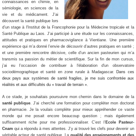
connaissances en chimie, en
sémiologie, en sciences de la
vie et du médicament. J’ai
découvert la santé publique lors
d’un stage à l'Institut de la Francophonie pour la Médecine tropicale et la
Santé Publique au Laos. J’ai participé à une étude sur les connaissances,
attitudes et pratiques en pharmacovigilance à Vientiane. Une première
expérience qui m’a donné l’envie de découvrir d’autres pratiques en santé ;
et une première rencontre décisive, celle d’un ancien pasteurien qui m’a
transmis sa passion du métier de scientifique. Sur la fin de mon cursus,
j’ai eu l’occasion de contribuer à l'élaboration d'un observatoire
sociodémographique et santé en zone rurale à Madagascar.
Dans ces
deux pays aux systèmes de santé fragiles, je me suis confrontée aux
réalités et aux difficultés du « travail de terrain ».
A ce stade, je souhaitais poursuivre mon chemin dans le domaine de la
santé publique
. J’ai cherché une formation pour compléter mon doctorat
en pharmacie. Je la voulais complète pour mieux appréhender ce vaste
monde qui me posait encore beaucoup question ; mais également
suffisamment riche pour me professionnaliser. C’est l’
Ecole Pasteur-
Cnam
qui a répondu à mes attentes. J’y ai trouvé les clefs pour devenir un
véritable acteur de santé publique. La
qualité des enseignements et des