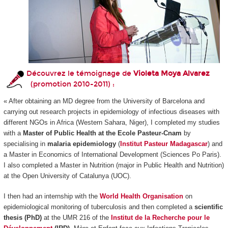
Découvrez le témoignage de
Violeta Moya Alvarez
(promotion 2010-2011) :
« After obtaining an MD degree from the University of Barcelona and
carrying out research projects in epidemiology of infectious diseases with
different NGOs in Africa (Western Sahara, Niger), I completed my studies
with a
Master of Public Health at the Ecole Pasteur-Cnam
by
specialising in
malaria epidemiology
(
Institut Pasteur Madagascar
) and
a Master in Economics of International Development (Sciences Po Paris).
I also completed a Master in Nutrition (major in Public Health and Nutrition)
at the Open University of Catalunya (UOC).
I then had an internship with the
World Health Organisation
on
epidemiological monitoring of tuberculosis and then completed a
scientific
thesis (PhD)
at the UMR 216 of the
Institut de la Recherche pour le