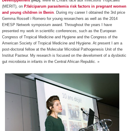
Développement
(IRD)
, Mère et Enfant face aux Infections Tropicales
(MERIT), on
P.falciparum parasitemia risk factors in pregnant women
and young children in Benin
. During my career I obtained the 3rd price
Gemma Rossell i Romero for young researchers as well as the 2014
EHESP Network symposium award. Throughout the years I have
presented my work in scientific conferences, such as the European
Congress of Tropical Medicine and Hygiene and the Congress of the
American Society of Tropical Medicine and Hiygiene. At present I am a
post-doctoral fellow at the Molecular Microbial Pathogenesis Unit of the
Institut Pasteur. My research is focused on the develoment of a dysbiotic
gut microbiota in infants in the Central African Republic. »