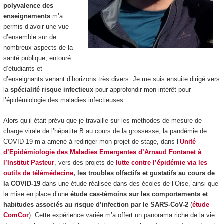
polyvalence des
enseignements
m’a
permis d’avoir une vue
d’ensemble sur de
nombreux aspects de la
santé publique, entouré
d’étudiants et
d’enseignants venant d’horizons très divers. Je me suis ensuite dirigé vers
la
spécialité risque infectieux
pour approfondir mon intérêt pour
l’épidémiologie des maladies infectieuses.
Alors qu’il était prévu que je travaille sur les méthodes de mesure de
charge virale de l’hépatite B au cours de la grossesse, la pandémie de
COVID-19 m’a amené à rediriger mon projet de stage, dans l’
Unité
d’Epidémiologie des Maladies Emergentes d’Arnaud Fontanet à
l’Institut Pasteur
, vers des projets de
lutte contre l’épidémie via les
outils de télémédecine
, les troubles olfactifs et gustatifs au cours de
la COVID-19
dans une étude réalisée dans des écoles de l’Oise, ainsi que
la mise en place d’une
étude cas-témoins sur les comportements et
habitudes associés au risque d’infection par le SARS-CoV-2
(
étude
ComCor
). Cette expérience variée m’a offert un panorama riche de la vie