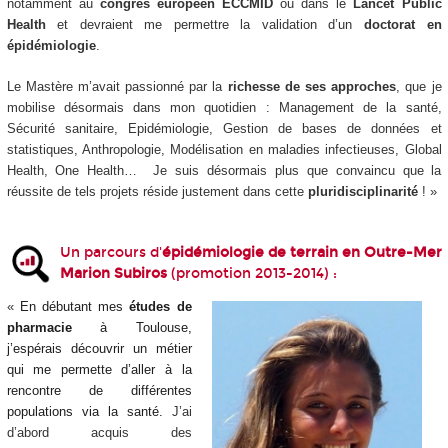
notamment au
congrès européen ECCMID
ou dans le
Lancet Public
Health
et devraient me permettre la validation d’un
doctorat en
épidémiologie
.
Le Mastère m’avait passionné par la
richesse de ses approches
, que je
mobilise désormais dans mon quotidien : Management de la santé,
Sécurité sanitaire, Epidémiologie, Gestion de bases de données et
statistiques, Anthropologie, Modélisation en maladies infectieuses, Global
Health, One Health… Je suis désormais plus que convaincu que la
réussite de tels projets réside justement dans cette
pluridisciplinarité
! »
Un parcours d'
épidémiologie de terrain en Outre-Mer
Marion Subiros
(promotion 2013-2014) :
«
En débutant mes
études de
pharmacie
à Toulouse,
j’espérais découvrir un métier
qui me permette d’aller à la
rencontre de différentes
populations
via
la santé.
J’ai
d’abord acquis des