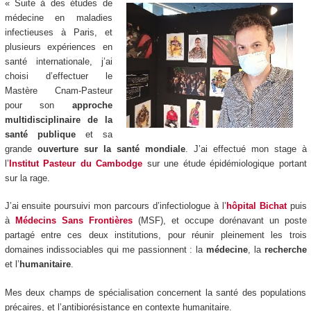
« Suite à des études de
médecine en maladies
infectieuses à Paris, et
plusieurs expériences en
santé internationale, j’ai
choisi d’effectuer le
Mastère Cnam-Pasteur
pour son
approche
multidisciplinaire de la
santé publique
et sa
grande
ouverture sur la santé mondiale
. J’ai effectué mon stage à
l’
Institut Pasteur du Cambodge
sur une étude épidémiologique portant
sur la rage.
J’ai ensuite poursuivi mon parcours d’infectiologue à l’
hôpital Bichat
puis
à
Médecins Sans Frontières
(MSF), et occupe dorénavant un poste
partagé entre ces deux institutions, pour réunir pleinement les trois
domaines indissociables qui me passionnent : la
médecine
, la
recherche
et l’
humanitaire
.
Mes deux champs de spécialisation concernent la santé des populations
précaires, et l’antibiorésistance en contexte humanitaire.