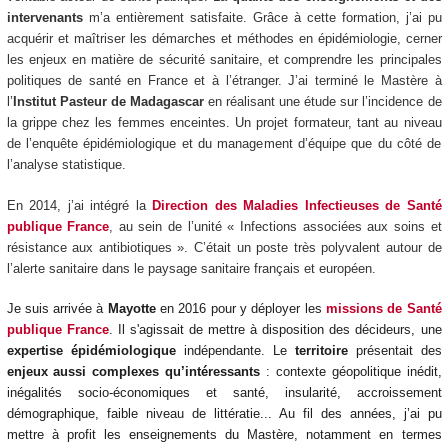
intervenants
m’a entièrement satisfaite. Grâce à cette formation, j’ai pu
acquérir et maîtriser les démarches et méthodes en épidémiologie, cerner
les enjeux en matière de sécurité sanitaire, et comprendre les principales
politiques de santé en France et à l’étranger. J’ai terminé le Mastère à
l’
Institut Pasteur de Madagascar
en réalisant une étude sur l’incidence de
la grippe chez les femmes enceintes. Un projet formateur, tant au niveau
de l’enquête épidémiologique et du management d’équipe que du côté de
l’analyse statistique.
En 2014, j’ai intégré la
Direction des Maladies Infectieuses de Santé
publique France
, au sein de l’unité « Infections associées aux soins et
résistance aux antibiotiques ». C’était un poste très polyvalent autour de
l’alerte sanitaire dans le paysage sanitaire français et européen.
Je suis arrivée à
Mayotte
en 2016 pour y déployer les
missions de Santé
publique France
. Il s'agissait de mettre à disposition des décideurs, une
expertise épidémiologique
indépendante. Le
territoire
présentait des
enjeux aussi complexes qu’intéressants
: contexte géopolitique inédit,
inégalités socio-économiques et santé, insularité, accroissement
démographique, faible niveau de littératie... Au fil des années, j’ai pu
mettre à profit les enseignements du Mastère, notamment en termes