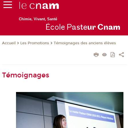
Chimie, Vivant, Santé
École P
aste
ur Cn
am
Les Promotions
Témoignages des anciens élèves
Accueil
Témoignages