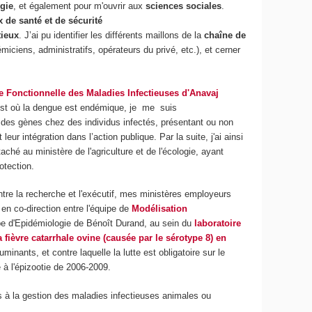
gie
, et également pour m'ouvrir aux
sciences sociales
.
 de santé et de sécurité
tieux
. J’ai pu identifier les différents maillons de la
chaîne de
iciens, administratifs, opérateurs du privé, etc.), et cerner
e Fonctionnelle des Maladies Infectieuses
d'Anavaj
d-est où la dengue est endémique, je me suis
 des gènes chez des individus infectés, présentant ou non
ur intégration dans l’action publique. Par la suite, j'ai ainsi
taché au ministère de l'agriculture et de l'écologie, ayant
tection.
ntre la recherche et l'exécutif, mes ministères employeurs
en co-direction entre l'équipe de
Modélisation
pe d'Epidémiologie de Bénoît Durand, au sein du
laboratoire
 fièvre catarrhale ovine (causée par le sérotype 8) en
minants, et contre laquelle la lutte est obligatoire sur le
e à l'épizootie de 2006-2009.
s à la gestion des maladies infectieuses animales ou