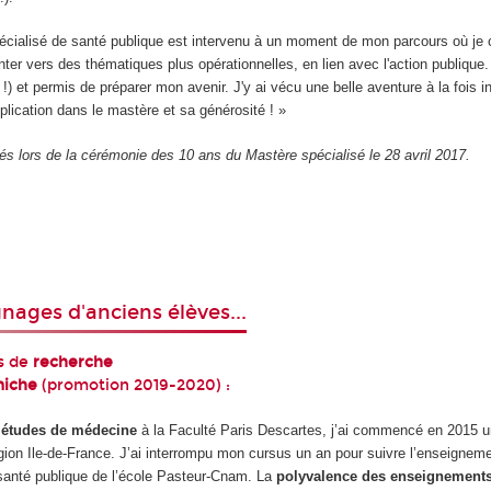
pécialisé de santé publique est intervenu à un moment de mon parcours où je c
enter vers des thématiques plus opérationnelles, en lien avec l'action publique.
!) et permis de préparer mon avenir. J'y ai vécu une belle aventure à la fois in
lication dans le mastère et sa générosité ! »
s lors de la cérémonie des 10 ans du Mastère spécialisé le 28 avril 2017.
nages d'anciens élèves...
s de
recherche
miche
(promotion 2019-2020) :
s
études de médecine
à la Faculté Paris Descartes, j’ai commencé en 2015 u
gion Ile-de-France. J’ai interrompu mon cursus un an pour suivre l’enseignem
santé publique de l’école Pasteur-Cnam. La
polyvalence des enseignement