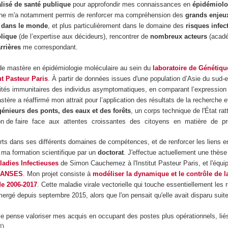
alisé de santé publique
pour approfondir mes connaissances en
épidémiolo
riche m'a notamment permis de renforcer ma compréhension des
grands enjeux
t dans le monde
, et plus particulièrement dans le domaine des
risques infec
blique
(de l’expertise aux décideurs), rencontrer de
nombreux acteurs
(académ
rrières
me correspondant.
 de mastère en épidémiologie moléculaire au sein du
laboratoire de Génétiqu
tut Pasteur Paris
. À partir de données issues d'une population d’Asie du su
cités immunitaires des individus asymptomatiques, en comparant l’expression
e a réaffirmé mon attrait pour l’application des résultats de la recherche et le
énieurs des ponts, des eaux et des forêts
, un corps technique de l'État rat
n de faire face aux attentes croissantes des citoyens en matière de pro
rts dans ses différents domaines de compétences, et de renforcer les liens e
 ma formation scientifique par un
doctorat
. J'effectue actuellement une thèse 
adies Infectieuses
de Simon Cauchemez à l'Institut Pasteur Paris, et l'équi
l'ANSES
. Mon projet consiste à
modéliser la dynamique et le contrôle de la
e 2006-2017
. Cette maladie virale vectorielle qui touche essentiellement les ru
éémergé depuis septembre 2015, alors que l'on pensait qu'elle avait disparu suit
 je pense valoriser mes acquis en occupant des postes plus opérationnels, lié
!).