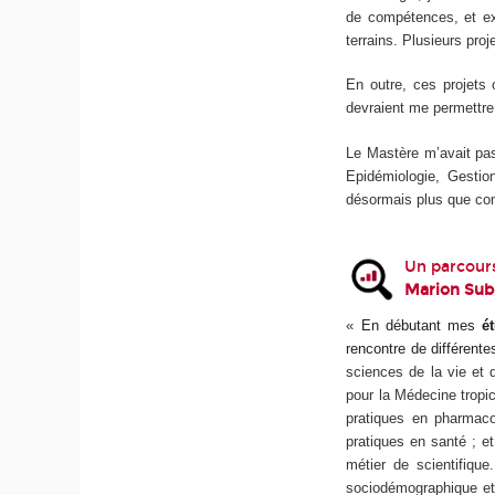
de compétences, et e
terrains. Plusieurs pro
En outre, ces projets
devraient me permettre 
Le Mastère m’avait pa
Epidémiologie, Gestio
désormais plus que con
Un parcours
Marion Sub
«
En débutant mes
é
rencontre de différent
sciences de la vie et 
pour la Médecine tropic
pratiques en pharmaco
pratiques en santé ; e
métier de scientifique
sociodémographique et