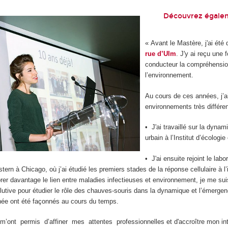
Découvrez égale
« Avant le Mastère, j'ai ét
rue d’Ulm
. J'y ai reçu une f
conducteur la compréhension
l’environnement.
Au cours de ces années, j’ai
environnements très différe
• J'ai travaillé sur la dyn
urbain à l’Institut d’écolog
• J'ai ensuite rejoint le l
stern à Chicago, où j’ai étudié les premiers stades de la réponse cellulaire à l
rer davantage le lien entre maladies infectieuses et environnement, je me sui
olutive pour étudier le rôle des chauves-souris dans la dynamique et l’émergenc
nnée ont été façonnés au cours du temps.
nt permis d’affiner mes attentes professionnelles et d'accroître mon intérê