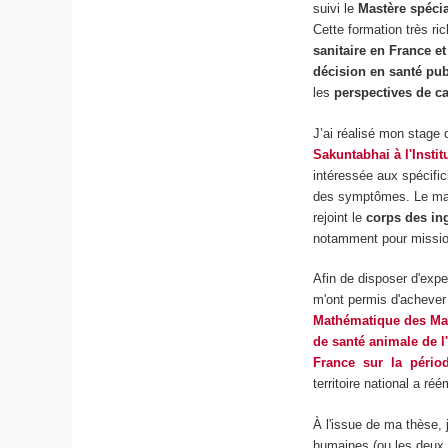
suivi le
Mastère spéci
Cette formation très 
sanitaire en France e
décision en santé pu
les
perspectives de ca
J’ai réalisé mon stage
Sakuntabhai
à l'Insti
intéressée aux spécifi
des symptômes. Le mastèr
rejoint le
corps des ing
notamment pour missio
Afin de disposer d'expe
m'ont permis d'achever
Mathématique des Mal
de santé animale de 
France sur la périod
territoire national a r
À l'issue de ma thèse,
humaines (ou les deux 