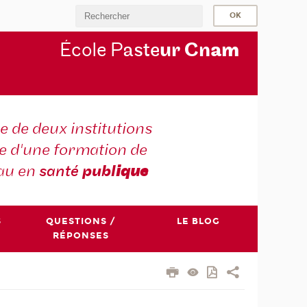
École P
aste
ur Cn
am
e de deux institutions
e d'une formation de
au en
santé
publ
ique
S
QUESTIONS /
LE BLOG
RÉPONSES