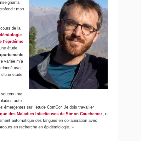
enseignants
profondir mon
 cours de la
idémiologie
re l’épidémie
une étude
omportements
ce variée m’a
oordonné avec
s d’une étude
ai soutenu ma
aladies auto-
s émergentes sur l’étude ComCor. Je dois travailler
ique des Maladies Infectieuses de Simon Cauchemez
, et
itement automatique des langues en collaboration avec
arcours en recherche en épidémiologie. »