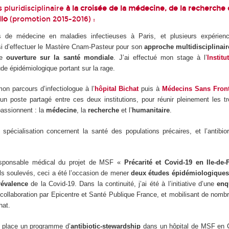
 pluridisciplinaire
à la croisée de la médecine, de la recherche 
llo
(promotion 2015-2016) :
 de médecine en maladies infectieuses à Paris, et plusieurs expérien
oisi d’effectuer le Mastère Cnam-Pasteur pour son
approche multidisciplinair
de
ouverture sur la santé mondiale
. J’ai effectué mon stage à l’
Instit
de épidémiologique portant sur la rage.
mon parcours d’infectiologue à l’
hôpital Bichat
puis à
Médecins Sans Front
n poste partagé entre ces deux institutions, pour réunir pleinement les t
passionnent : la
médecine
, la
recherche
et l’
humanitaire
.
écialisation concernent la santé des populations précaires, et l’antibio
responsable médical du projet de MSF «
Précarité et Covid-19 en Ile-de-
ls soulevés, ceci a été l’occasion de mener
deux études épidémiologiques
révalence
de la Covid-19. Dans la continuité, j’ai été à l’initiative d’une
enq
n collaboration par Epicentre et Santé Publique France, et mobilisant de nom
hat.
en place un programme d’
antibiotic-stewardship
dans un hôpital de MSF en C