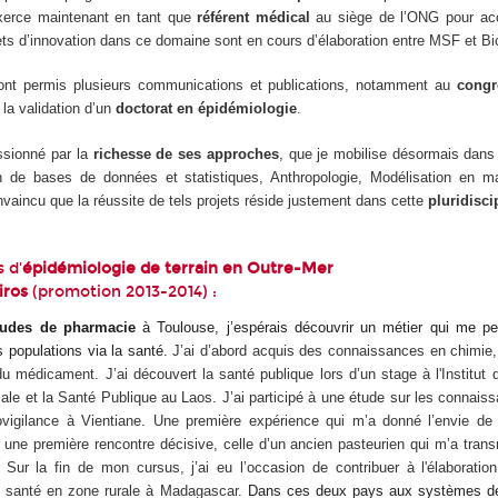
xerce maintenant en tant que
référent médical
au siège de l’ONG pour acc
jets d’innovation dans ce domaine sont en cours d’élaboration entre MSF et Bi
 ont permis plusieurs communications et publications, notamment au
congr
la validation d’un
doctorat en épidémiologie
.
ssionné par la
richesse de ses approches
, que je mobilise désormais dans
n de bases de données et statistiques, Anthropologie, Modélisation en 
vaincu que la réussite de tels projets réside justement dans cette
pluridisci
 d'
épidémiologie de terrain en Outre-Mer
iros
(promotion 2013-2014) :
tudes de pharmacie
à Toulouse, j’espérais découvrir un métier qui me per
es populations
via
la santé.
J’ai d’abord acquis des connaissances en chimie,
du médicament. J’ai découvert la santé publique lors d’un stage à l'Institut
ale et la Santé Publique au Laos. J’ai participé à une étude sur les connaiss
vigilance à Vientiane. Une première expérience qui m’a donné l’envie de 
t une première rencontre décisive, celle d’un ancien pasteurien qui m’a tran
. Sur la fin de mon cursus, j’ai eu l’occasion de contribuer à l'élaboration
 santé en zone rurale à Madagascar.
Dans ces deux pays aux systèmes de 