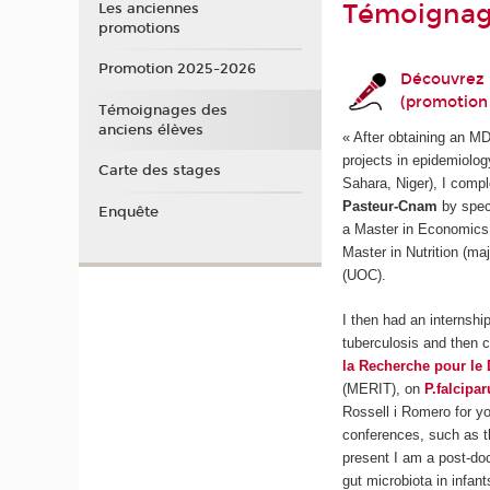
Témoigna
Les anciennes
promotions
Promotion 2025-2026
Découvrez 
(promotion 
Témoignages des
anciens élèves
« After obtaining an MD
projects in epidemiolog
Carte des stages
Sahara, Niger), I comp
Pasteur-Cnam
by spec
Enquête
a Master in Economics 
Master in Nutrition (ma
(UOC).
I then had an internshi
tuberculosis and then
la Recherche pour le
(MERIT), on
P.falcipa
Rossell i Romero for y
conferences, such as t
present I am a post-doc
gut microbiota in infant