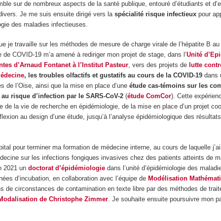
mble sur de nombreux aspects de la santé publique, entouré d’étudiants et d’
divers. Je me suis ensuite dirigé vers la
spécialité risque infectieux
pour ap
logie des maladies infectieuses.
 que je travaille sur les méthodes de mesure de charge virale de l’hépatite B au
 de COVID-19 m’a amené à rediriger mon projet de stage, dans l’
Unité d’Ep
es d’Arnaud Fontanet à l’Institut Pasteur
, vers des projets de
lutte cont
émédecine
, les troubles olfactifs et gustatifs au cours de la COVID-19
dans 
s de l’Oise, ainsi que la mise en place d’une
étude cas-témoins sur les c
 au risque d’infection par le SARS-CoV-2
(
étude ComCor
). Cette expérien
e de la vie de recherche en épidémiologie, de la mise en place d’un projet c
réflexion au design d’une étude, jusqu’à l’analyse épidémiologique des résultat
ital pour terminer ma formation de médecine interne, au cours de laquelle j’
ecine sur les infections fongiques invasives chez des patients atteints de m
en 2021 un
doctorat d’épidémiologie
dans l’unité d’épidémiologie des maladie
ées d’incubation, en collaboration avec l’équipe de
Modélisation Mathémat
ons de circonstances de contamination en texte libre par des méthodes de tra
 Modalisation de Christophe Zimmer
. Je souhaite ensuite poursuivre mon p