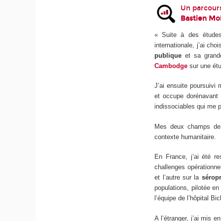
Un parcours
Bastien Mo
« Suite à des études
internationale, j’ai ch
publique
et sa gran
Cambodge
sur une étu
J’ai ensuite poursuivi 
et occupe dorénavant u
indissociables qui me 
Mes deux champs de sp
contexte humanitaire.
En France, j’ai été 
challenges opérationne
et l’autre sur la
sérop
populations, pilotée e
l’équipe de l’hôpital Bic
A l’étranger, j’ai mis 