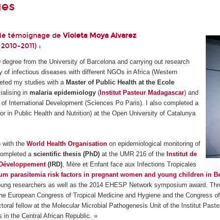
ges
le témoignage de
Violeta Moya Alvarez
2010-2011) :
 degree from the University of Barcelona and carrying out research
y of infectious diseases with different NGOs in Africa (Western
leted my studies with a
Master of Public Health at the Ecole
ialising in
malaria epidemiology
(
Institut Pasteur Madagascar
) and
of International Development (Sciences Po Paris). I also completed a
jor in Public Health and Nutrition) at the Open University of Catalunya
p with the
World Health Organisation
on epidemiological monitoring of
 completed a
scientific thesis (PhD)
at the UMR 216 of the
Institut de
 Développement
(IRD)
, Mère et Enfant face aux Infections Tropicales
rum parasitemia risk factors in pregnant women and young children in B
oung researchers as well as the 2014 EHESP Network symposium award. Throu
he European Congress of Tropical Medicine and Hygiene and the Congress of 
toral fellow at the Molecular Microbial Pathogenesis Unit of the Institut Pas
s in the Central African Republic. »