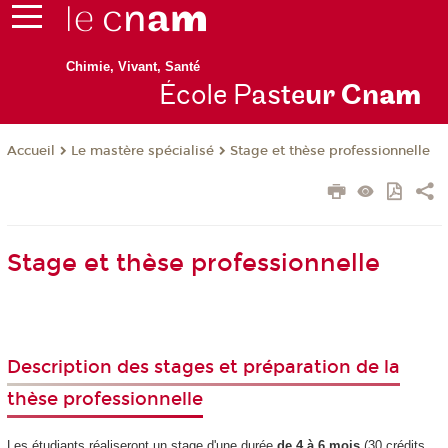
Chimie, Vivant, Santé
École P
aste
ur Cn
am
Le mastère spécialisé
Stage et thèse professionnelle
Accueil
Stage et thèse professionnelle
Description des stages et préparation de la
thèse professionnelle
Les étudiants réaliseront un stage d'une durée
de 4 à 6 mois
(30 crédits