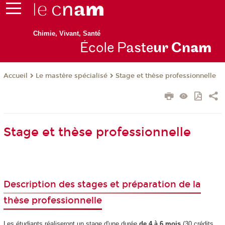
Chimie, Vivant, Santé
École P
aste
ur Cn
am
Le mastère spécialisé
Stage et thèse professionnelle
Accueil
Stage et thèse professionnelle
Description des stages et préparation de la
thèse professionnelle
Les étudiants réaliseront un stage d'une durée
de 4 à 6 mois
(30 crédits