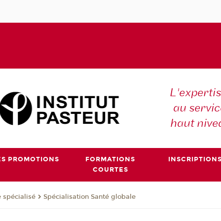
L'expertis
au servic
haut nive
ES PROMOTIONS
FORMATIONS
INSCRIPTION
COURTES
 spécialisé
Spécialisation Santé globale