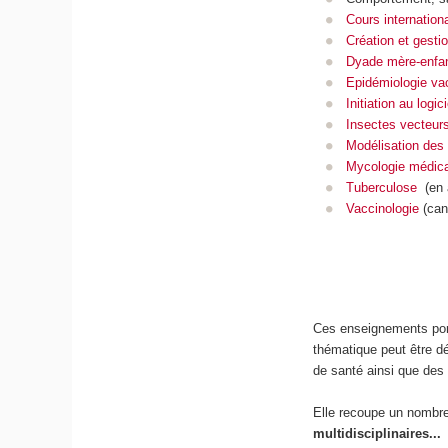
Cours internation
Création et gest
Dyade mère-enfan
Epidémiologie va
Initiation au logic
Insectes vecteur
Modélisation des 
Mycologie médica
Tuberculose
(
en 
Vaccinologie
(can
Ces enseignements por
thématique peut être dé
de santé ainsi que des
Elle recoupe un nombre
multidisciplinaires...