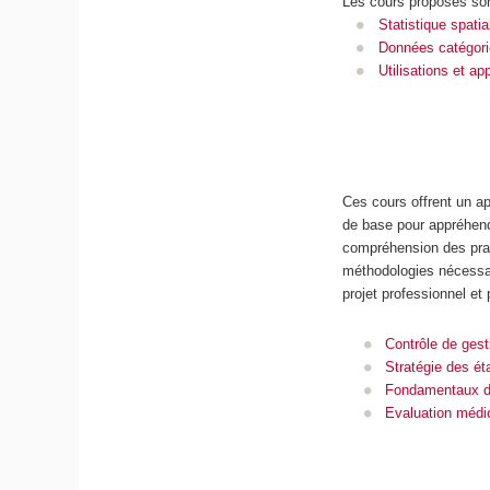
Les cours proposés so
Statistique spatia
Données catégori
Utilisations et ap
Ces cours offrent un a
de base pour appréhende
compréhension des prat
méthodologies nécessai
projet professionnel et
Contrôle de gest
Stratégie des é
Fondamentaux d'
Evaluation médi