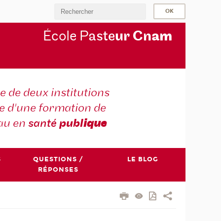
École P
aste
ur Cn
am
e de deux institutions
e d'une formation de
au en
santé
publ
ique
S
QUESTIONS /
LE BLOG
RÉPONSES