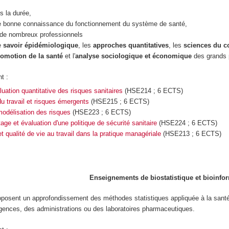
ns la durée,
ne bonne connaissance du fonctionnement du système de santé,
à de nombreux professionnels
le
savoir épidémiologique
, les
approches quantitatives
, les
sciences du c
omotion de la santé
et l'
analyse sociologique et économique
des grands 
nt :
luation quantitative des risques sanitaires
(HSE214 ; 6 ECTS)
u travail et risques émergents
(HSE215 ; 6 ECTS)
modélisation des risques
(HSE223 ; 6 ECTS)
age et évaluation d'une politique de sécurité sanitaire
(HSE224 ; 6 ECTS)
t qualité de vie au travail dans la pratique managériale
(HSE213 ; 6 ECTS)
Enseignements de biostatistique et bioinfo
sent un approfondissement des méthodes statistiques appliquée à la santé pub
agences, des administrations ou des laboratoires pharmaceutiques.