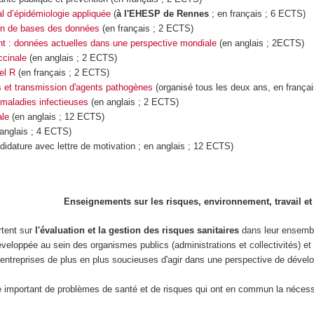
al d’épidémiologie appliquée
(
à l'EHESP de Rennes
; en français ; 6 ECTS)
ion de bases des données
(en français ; 2 ECTS)
t : données actuelles dans une perspective mondiale
(en anglais ; 2ECTS)
ccinale
(en anglais ; 2 ECTS)
iel R
(en français ; 2 ECTS)
s et transmission d'agents pathogènes
(
organisé tous les deux ans,
en frança
maladies infectieuses
(
en anglais ; 2 ECTS)
le
(en anglais ; 12 ECTS)
anglais ; 4 ECTS)
didature avec lettre de motivation ; en anglais ; 12 ECTS)
Enseignements sur les risques, environnement, travail e
tent sur
l'évaluation et la gestion des risques sanitaires
dans leur ensemble
veloppée au sein des organismes publics (administrations et collectivités) et
 entreprises de plus en plus soucieuses d'agir dans une perspective de dével
 important de problèmes de santé et de risques qui ont en commun la néces