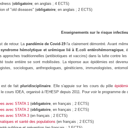
edness (
obligatoire
; en anglais ; 4 ECTS)
ion of "old diseases" (
obligatoire
; en anglais ; 2 ECTS)
Enseignements sur le risque infectie
t de retour. La
pandémie de Covid-19
l'a clairement démontré. Avant même
,
syndrome hémolytique et urémique lié à E.coli entérohémorragique
, 
es approches traditionnelles (antibiotiques et vaccins) dans la lutte contre
ciété toute entière se sont mobilisées. La réponse aux épidémies est deven
logistes, sociologues, anthropologues, généticiens, immunologistes, entomo
 est de fait
pluridisciplinaire
. Elle s'appuie sur les cours du pôle
épidémi
sur le cours IDEA, organisé à l'EHESP depuis 2011.
Pour voir le programme de c
ées avec STATA 1
(
obligatoire
,
en français ; 2 ECTS)
ées avec STATA 2
(
obligatoire
, en français ; 2 ECTS)
ées avec STATA 3
(en français ; 2 ECTS)
atiques et santé des populations
(en français ; 2 ECTS)
té publique et prévention (en français ; 2 ECTS)