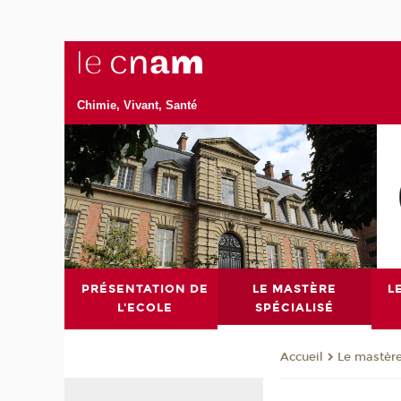
Chimie, Vivant, Santé
PRÉSENTATION DE
LE MASTÈRE
L
L'ECOLE
SPÉCIALISÉ
Le mastère
Accueil