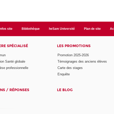
Infos site
Bibliothèque
heSam Université
Plan de site
Ac
ÈRE SPÉCIALISÉ
LES PROMOTIONS
mmun
Promotion 2025-2026
ion Santé globale
Témoignages des anciens élèves
èse professionnelle
Carte des stages
Enquête
NS / RÉPONSES
LE BLOG