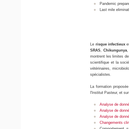
Pandemic prepar
Last mile eliminat
Le
risque infectieux
es
SRAS
,
Chikungunya
montrent les limites d
scientifique et la so
vétérinaires, microbio
spécialistes.
La formation proposée
l'Institut Pasteur, et 
Analyse de donn
Analyse de donn
Analyse de donn
Changements clim
Comportement, san