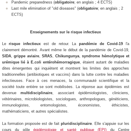
Pandemic preparedness (
obligatoire
; en anglais ; 4 ECTS)
Last mile elimination of "old diseases" (
obligatoire
; en anglais ; 2
ECTS)
Enseignements sur le risque infectieux
Le
risque infectieux
est de retour. La
pandémie de Covid-19
l'a
clairement démontré. Avant même le début de la pandémie de Covid-19,
SIDA
,
grippe aviaire
,
SRAS
,
Chikungunya
,
syndrome hémolytique et
urémique lié à E.coli entérohémorragique
, étaient autant de maladies
dites émergentes qui inquiètent et montrent les limites des approches
traditionnelles (antibiotiques et vaccins) dans la lutte contre les maladies
infectieuses. Face à ces menaces, la communauté scientifique et la
société toute entière se sont mobilisées. La réponse aux épidémies est
devenue
multidisciplinaire
, associant épidémiologistes, cliniciens,
vétérinaires, microbiologistes, sociologues, anthropologues, généticiens,
immunologistes, entomologistes, économistes, éthicistes,
mathématiciens, et autres spécialistes.
La formation proposée est de fait
pluridisciplinaire
. Elle s'appuie sur les
cours du pôle
épidémiologie et santé publique (EPI)
du Centre