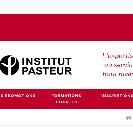
L'expertis
au servic
haut nive
ES PROMOTIONS
FORMATIONS
INSCRIPTION
COURTES