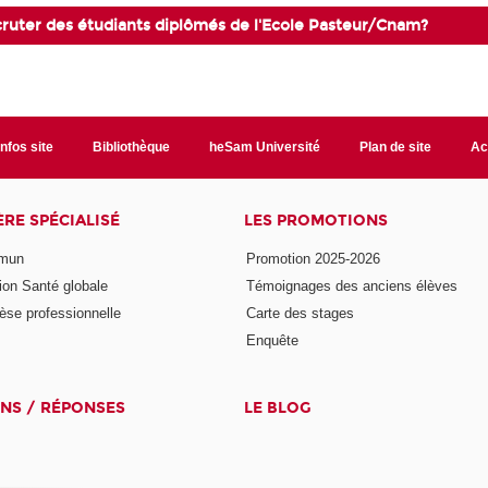
ecruter des étudiants diplômés de l'Ecole Pasteur/Cnam?
Infos site
Bibliothèque
heSam Université
Plan de site
Ac
ÈRE SPÉCIALISÉ
LES PROMOTIONS
mmun
Promotion 2025-2026
ion Santé globale
Témoignages des anciens élèves
èse professionnelle
Carte des stages
Enquête
NS / RÉPONSES
LE BLOG