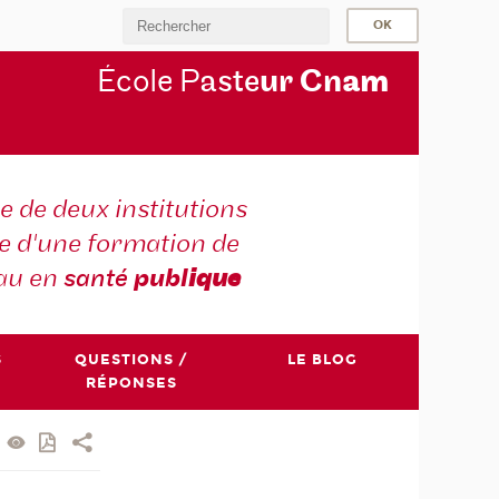
École P
aste
ur Cn
am
e de deux institutions
e d'une formation de
au en
santé
publ
ique
S
QUESTIONS /
LE BLOG
RÉPONSES