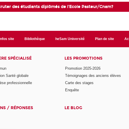
ecruter des étudiants diplômés de l'Ecole Pasteur/Cnam?
Infos site
Bibliothèque
heSam Université
Plan de site
Ac
ÈRE SPÉCIALISÉ
LES PROMOTIONS
mmun
Promotion 2025-2026
ion Santé globale
Témoignages des anciens élèves
èse professionnelle
Carte des stages
Enquête
NS / RÉPONSES
LE BLOG