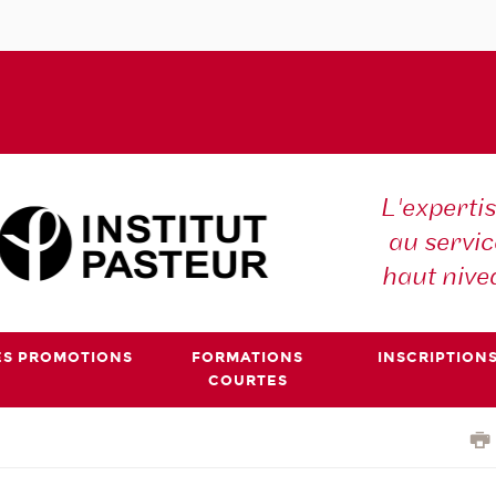
L'expertis
au servic
haut nive
ES PROMOTIONS
FORMATIONS
INSCRIPTION
COURTES