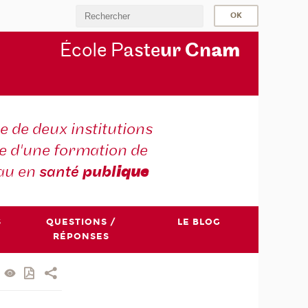
École P
aste
ur Cn
am
e de deux institutions
e d'une formation de
au en
santé
publ
ique
S
QUESTIONS /
LE BLOG
RÉPONSES