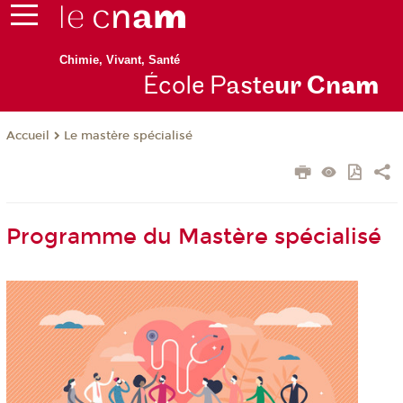
Chimie, Vivant, Santé
École P
aste
ur Cn
am
Le mastère spécialisé
Accueil
Programme du Mastère spécialisé