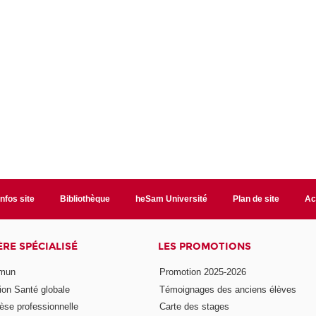
Infos site
Bibliothèque
heSam Université
Plan de site
Ac
ÈRE SPÉCIALISÉ
LES PROMOTIONS
mmun
Promotion 2025-2026
ion Santé globale
Témoignages des anciens élèves
èse professionnelle
Carte des stages