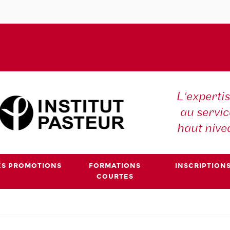
L'expertis
au servic
haut nive
ES PROMOTIONS
FORMATIONS
INSCRIPTION
COURTES