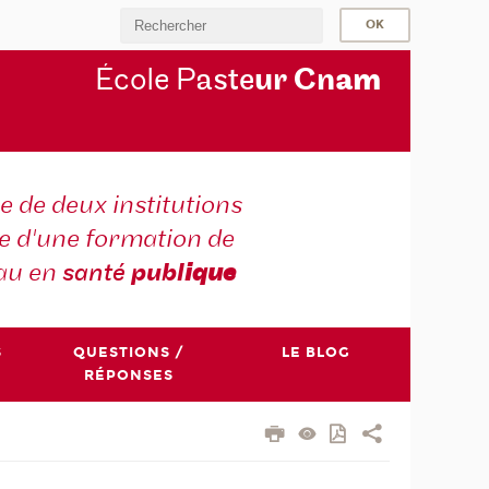
École P
aste
ur Cn
am
e de deux institutions
e d'une formation de
au en
santé
publ
ique
S
QUESTIONS /
LE BLOG
RÉPONSES