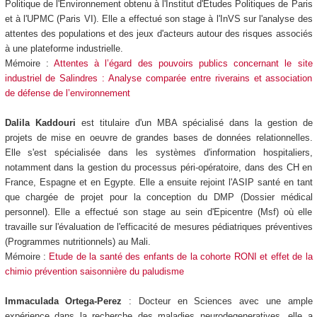
Politique de l'Environnement obtenu à l'Institut d'Etudes Politiques de Paris
et à l'UPMC (Paris VI). Elle a effectué son stage à l'InVS sur l'analyse des
attentes des populations et des jeux d'acteurs autour des risques associés
à une plateforme industrielle.
Mémoire :
Attentes à l’égard des pouvoirs publics concernant le site
industriel de Salindres : Analyse comparée entre riverains et association
de défense de l’environnement
Dalila Kaddouri
est titulaire d'un MBA spécialisé dans la gestion de
projets de mise en oeuvre de grandes bases de données relationnelles.
Elle s'est spécialisée dans les systèmes d'information hospitaliers,
notamment dans la gestion du processus péri-opératoire, dans des CH en
France, Espagne et en Egypte. Elle a ensuite rejoint l'ASIP santé en tant
que chargée de projet pour la conception du DMP (Dossier médical
personnel). Elle a effectué son stage au sein d'Epicentre (Msf) où elle
travaille sur l'évaluation de l'efficacité de mesures pédiatriques préventives
(Programmes nutritionnels) au Mali.
Mémoire :
Etude de la santé des enfants de la cohorte RONI et effet de la
chimio prévention saisonnière du paludisme
Immaculada Ortega-Perez
: Docteur en Sciences avec une ample
expérience dans la recherche des maladies neurodegeneratives, elle a