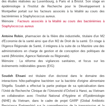
des études réalisées au Luxembourg, à Paris et à Bristol. Son stage en
épidémiologie à l'Institut de Recherche pour le Développement à
Montpellier portait sur les facteurs associés à la létalité au cours des
bactériémies à Staphylococcus aureus.
Mémoire :
Facteurs associés à la létalité au cours des bactériémies à
Staphylococcus aureus
Antoine Robin
, pharmacien de la filière dite industrielle, titulaire d'un M2
d'Economie de la santé ainsi que d'un M2 de Droit de la santé. En stage à
l'Agence Régionale de Santé, il intègrera à la suite de ce Mastère une des
administrations en charge de gestion et de conception des politiques de
santé (Ministère, Agence Nationale ou Régionale).
Mémoire : La réforme des vigilances sanitaires, et focus sur les
événements indésirables graves (EIG)
Soudeh Ehsani
est titulaire d'un doctorat dans le domaine des
interactions hôte-pathogène bactérien sur la bactérie d'origine alimentaire
Shigella. Soudeh a effectué la partie pratique de sa spécialisation dans
l’Unité de Recherche Clinique de l’Université d’Oxford à Hanoi, au Vietnam
en collaboration avec l’Institut National d’Hygiène et d’Epidémiologie
(NIHE) du Vietnam, dans le cadre de projet GARP (Global Antibiotic
Resistance Partnership) sur la compréhension de la transmission et la