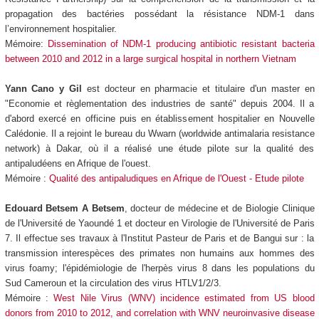
propagation des bactéries possédant la résistance NDM-1 dans
l’environnement hospitalier.
Mémoire:
Dissemination of NDM-1 producing antibiotic resistant bacteria
between 2010 and 2012 in a large surgical hospital in northern Vietnam
Yann Cano y Gil
est docteur en pharmacie et titulaire d'un master en
"Economie et règlementation des industries de santé" depuis 2004. Il a
d'abord exercé en officine puis en établissement hospitalier en Nouvelle
Calédonie. Il a rejoint le bureau du Wwarn (worldwide antimalaria resistance
network) à Dakar, où il a réalisé une étude pilote sur la qualité des
antipaludéens en Afrique de l'ouest.
Mémoire :
Qualité des antipaludiques en Afrique de l'Ouest - Etude pilote
Edouard Betsem A Betsem
, docteur de médecine et de Biologie Clinique
de l'Université de Yaoundé 1 et docteur en Virologie de l'Université de Paris
7. Il effectue ses travaux à l'Institut Pasteur de Paris et de Bangui sur : la
transmission interespèces des primates non humains aux hommes des
virus foamy; l'épidémiologie de l'herpès virus 8 dans les populations du
Sud Cameroun et la circulation des virus HTLV1/2/3.
Mémoire :
West Nile Virus (WNV) incidence estimated from US blood
donors from 2010 to 2012, and correlation with WNV neuroinvasive disease