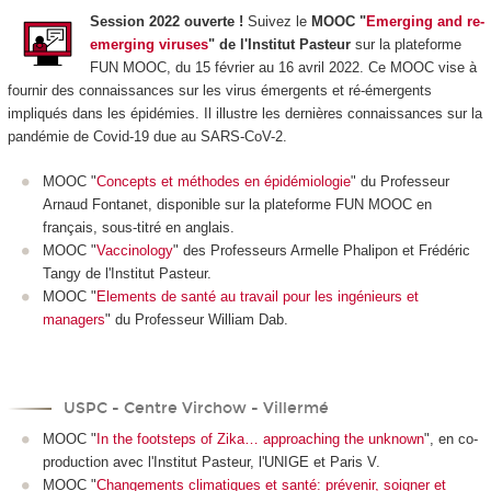
Session 2022 ouverte !
Suivez le
MOOC "
Emerging and re-
emerging viruses
" de l'Institut Pasteur
sur la plateforme
FUN MOOC, du 15 février au 16 avril 2022. Ce MOOC vise à
fournir des connaissances sur les virus émergents et ré-émergents
impliqués dans les épidémies. Il illustre les dernières connaissances sur la
pandémie de Covid-19 due au SARS-CoV-2.
MOOC "
Concepts et méthodes en épidémiologie
" du Professeur
Arnaud Fontanet, disponible sur la plateforme FUN MOOC en
français, sous-titré en anglais.
MOOC "
Vaccinology
" des Professeurs Armelle Phalipon et Frédéric
Tangy de l'Institut Pasteur.
MOOC "
Elements de santé au travail pour les ingénieurs et
managers
" du Professeur William Dab.
USPC - Centre Virchow - Villermé
MOOC "
In the footsteps of Zika… approaching the unknown
", en co-
production avec l'Institut Pasteur, l'UNIGE et Paris V.
MOOC "
Changements climatiques et santé: prévenir, soigner et