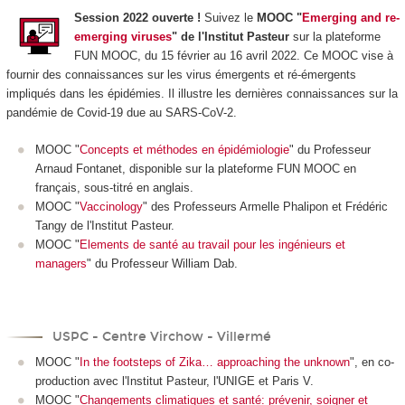
Session 2022 ouverte !
Suivez le
MOOC "
Emerging and re-
emerging viruses
" de l'Institut Pasteur
sur la plateforme
FUN MOOC, du 15 février au 16 avril 2022. Ce MOOC vise à
fournir des connaissances sur les virus émergents et ré-émergents
impliqués dans les épidémies. Il illustre les dernières connaissances sur la
pandémie de Covid-19 due au SARS-CoV-2.
MOOC "
Concepts et méthodes en épidémiologie
" du Professeur
Arnaud Fontanet, disponible sur la plateforme FUN MOOC en
français, sous-titré en anglais.
MOOC "
Vaccinology
" des Professeurs Armelle Phalipon et Frédéric
Tangy de l'Institut Pasteur.
MOOC "
Elements de santé au travail pour les ingénieurs et
managers
" du Professeur William Dab.
USPC - Centre Virchow - Villermé
MOOC "
In the footsteps of Zika… approaching the unknown
", en co-
production avec l'Institut Pasteur, l'UNIGE et Paris V.
MOOC "
Changements climatiques et santé: prévenir, soigner et