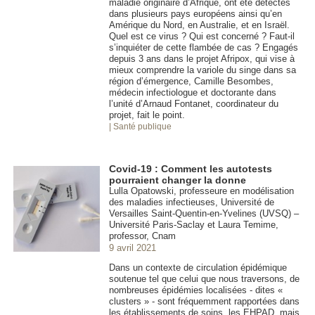
maladie originaire d’Afrique, ont été détectés
dans plusieurs pays européens ainsi qu’en
Amérique du Nord, en Australie, et en Israël.
Quel est ce virus ? Qui est concerné ? Faut-il
s’inquiéter de cette flambée de cas ? Engagés
depuis 3 ans dans le projet Afripox, qui vise à
mieux comprendre la variole du singe dans sa
région d’émergence, Camille Besombes,
médecin infectiologue et doctorante dans
l’unité d’Arnaud Fontanet, coordinateur du
projet, fait le point.
| Santé publique
Covid-19 : Comment les autotests
pourraient changer la donne
Lulla Opatowski, professeure en modélisation
des maladies infectieuses, Université de
Versailles Saint-Quentin-en-Yvelines (UVSQ) –
Université Paris-Saclay et Laura Temime,
professor, Cnam
9 avril 2021
Dans un contexte de circulation épidémique
soutenue tel que celui que nous traversons, de
nombreuses épidémies localisées - dites «
clusters » - sont fréquemment rapportées dans
les établissements de soins, les EHPAD, mais