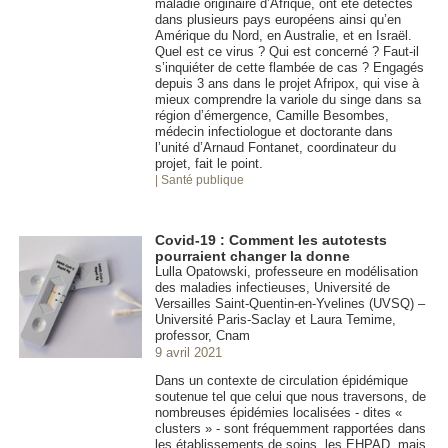
maladie originaire d’Afrique, ont été détectés
dans plusieurs pays européens ainsi qu’en
Amérique du Nord, en Australie, et en Israël.
Quel est ce virus ? Qui est concerné ? Faut-il
s’inquiéter de cette flambée de cas ? Engagés
depuis 3 ans dans le projet Afripox, qui vise à
mieux comprendre la variole du singe dans sa
région d’émergence, Camille Besombes,
médecin infectiologue et doctorante dans
l’unité d’Arnaud Fontanet, coordinateur du
projet, fait le point.
| Santé publique
Covid-19 : Comment les autotests
pourraient changer la donne
Lulla Opatowski, professeure en modélisation
des maladies infectieuses, Université de
Versailles Saint-Quentin-en-Yvelines (UVSQ) –
Université Paris-Saclay et Laura Temime,
professor, Cnam
9 avril 2021
Dans un contexte de circulation épidémique
soutenue tel que celui que nous traversons, de
nombreuses épidémies localisées - dites «
clusters » - sont fréquemment rapportées dans
les établissements de soins, les EHPAD, mais