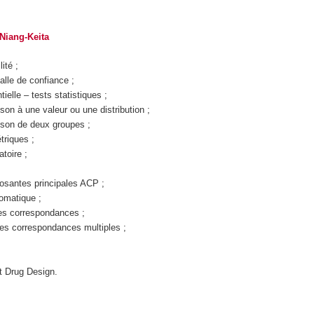
Niang-Keita
ité ;
alle de confiance ;
tielle – tests statistiques ;
on à une valeur ou une distribution ;
son de deux groupes ;
triques ;
atoire ;
santes principales ACP ;
tomatique ;
s correspondances ;
s correspondances multiples ;
t Drug Design.