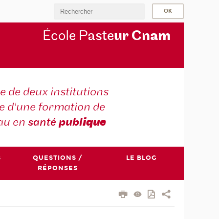
École P
aste
ur Cn
am
e de deux institutions
e d'une formation de
au en
santé
publ
ique
S
QUESTIONS /
LE BLOG
RÉPONSES