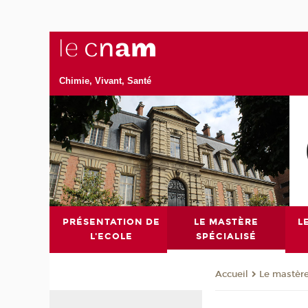
Chimie, Vivant, Santé
PRÉSENTATION DE
LE MASTÈRE
L
L'ECOLE
SPÉCIALISÉ
Le mastère
Accueil