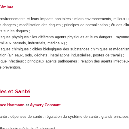
 Témime
 environnements et leurs impacts sanitaires : micro-environnements, milieux u
es dangers ; modélisation des risques ; principes de normalisation ; études d'im
 sur les risques ;
risques physiques : les différents agents physiques et leurs dangers : rayonnem
(milieux naturels, industriels, médicaux) ;
risques chimiques : cibles biologiques des substances chimiques et mécanis
tion (air, eaux, sols, déchets, installations industrielles, postes de travail) ;
isque infectieux : principaux agents pathogènes ; relation des agents infectie
e prévention.
les et Santé
nce Hartmann
et
Aymery Constant
nté : dépenses de santé ; régulation du système de santé ; grands principes 
nthropologie médicale (4 séances) ;