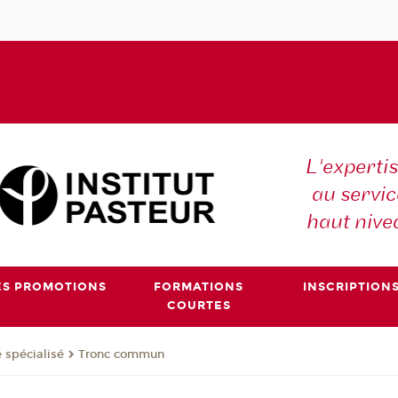
L'expertis
au servic
haut nive
ES PROMOTIONS
FORMATIONS
INSCRIPTION
COURTES
 spécialisé
Tronc commun