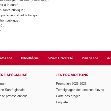
oit à la santé ;
 santé publique ;
portement et addictologie ;
tion publique ;
é ;
s.
Infos site
Bibliothèque
heSam Université
Plan de site
Ac
ÈRE SPÉCIALISÉ
LES PROMOTIONS
mmun
Promotion 2025-2026
ion Santé globale
Témoignages des anciens élèves
èse professionnelle
Carte des stages
Enquête