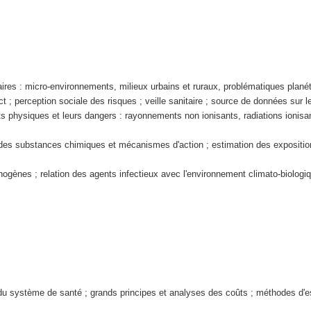
ires : micro-environnements, milieux urbains et ruraux, problématiques planét
t ; perception sociale des risques ; veille sanitaire ; source de données sur l
s physiques et leurs dangers : rayonnements non ionisants, radiations ionisante
 des substances chimiques et mécanismes d'action ; estimation des exposition
thogènes ; relation des agents infectieux avec l'environnement climato-biolog
 système de santé ; grands principes et analyses des coûts ; méthodes d'estima