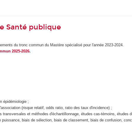
e Santé publique
gnements du tronc commun du Mastère spécialisé pour l'année 2023-2024.
ommun 2025-2026
.
en épidémiologie ;
sociation (risque relatif, odds ratio, ratio des taux d'incidence) ;
es transversales et méthodes d'échantillonnage, études cas-témoins, études d
de puissance, biais de sélection, biais de classement, biais de confusion, conce