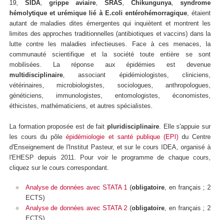
19,
SIDA
,
grippe aviaire
,
SRAS
,
Chikungunya
,
syndrome
hémolytique et urémique lié à E.coli entérohémorragique
, étaient
autant de maladies dites émergentes qui inquiètent et montrent les
limites des approches traditionnelles (antibiotiques et vaccins) dans la
lutte contre les maladies infectieuses. Face à ces menaces, la
communauté scientifique et la société toute entière se sont
mobilisées. La réponse aux épidémies est devenue
multidisciplinaire
, associant épidémiologistes, cliniciens,
vétérinaires, microbiologistes, sociologues, anthropologues,
généticiens, immunologistes, entomologistes, économistes,
éthicistes, mathématiciens, et autres spécialistes.
La formation proposée est de fait
pluridisciplinaire
. Elle s'appuie sur
les cours du pôle
épidémiologie et santé publique (EPI)
du Centre
d'Enseignement de l'Institut Pasteur, et sur le cours IDEA, organisé à
l'EHESP depuis 2011.
Pour voir le programme de chaque cours,
cliquez sur le cours correspondant.
Analyse de données avec STATA 1
(
obligatoire
,
en français ; 2
ECTS)
Analyse de données avec STATA 2
(
obligatoire
, en français ; 2
ECTS)