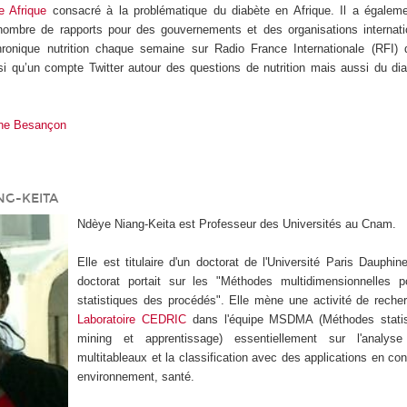
e Afrique
consacré à la problématique du diabète en Afrique. Il a égalem
nombre de rapports pour des gouvernements et des organisations internati
ronique nutrition chaque semaine sur Radio France Internationale (RFI) 
nsi qu’un compte Twitter autour des questions de nutrition mais aussi du di
ane Besançon
NG-KEITA
Ndèye Niang-Keita est Professeur des Universités au Cnam.
Elle est titulaire d'un doctorat de l'Université Paris Dauphi
doctorat portait sur les "Méthodes multidimensionnelles p
statistiques des procédés". Elle mène une activité de reche
Laboratoire CEDRIC
dans l'équipe MSDMA (Méthodes statis
mining et apprentissage) essentiellement sur l'analy
multitableaux et la classification avec des applications en cont
environnement, santé.