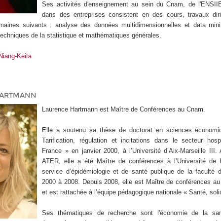
Ses activités d'enseignement au sein du Cnam, de l'ENSII
dans des entreprises consistent en des cours, travaux dir
maines suivants : analyse des données multidimensionnelles et data mini
t techniques de la statistique et mathématiques générales.
Niang-Keita
HARTMANN
Laurence Hartmann est Maître de Conférences au Cnam.
Elle a soutenu sa thèse de doctorat en sciences économiq
Tarification, régulation et incitations dans le secteur hosp
France » en janvier 2000, à l’Université d’Aix-Marseille III.
ATER, elle a été Maître de conférences à l’Université de L
service d’épidémiologie et de santé publique de la faculté
2000 à 2008. Depuis 2008, elle est Maître de conférences a
et est rattachée à l’équipe pédagogique nationale « Santé, solid
Ses thématiques de recherche sont l'économie de la santé