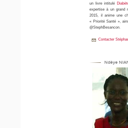
un livre intitulé
Diabèt
expertise à un grand 
2015, il anime une ch
« Priorité Santé », ai
@StephBesancon.
Contacter Stéph
Ndèye NIA