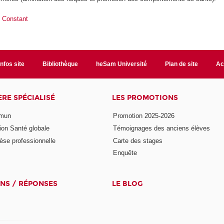
 Constant
Infos site
Bibliothèque
heSam Université
Plan de site
Ac
ÈRE SPÉCIALISÉ
LES PROMOTIONS
mmun
Promotion 2025-2026
ion Santé globale
Témoignages des anciens élèves
èse professionnelle
Carte des stages
Enquête
NS / RÉPONSES
LE BLOG