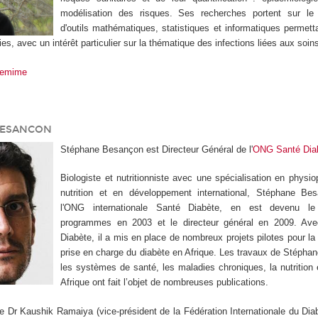
modélisation des risques. Ses recherches portent sur le
d'outils mathématiques, statistiques et informatiques permetta
, avec un intérêt particulier sur la thématique des infections liées aux soin
Temime
BESANCON
Stéphane Besançon est Directeur Général de l'
ONG Santé Dia
Biologiste et nutritionniste avec une spécialisation en physio
nutrition et en développement international, Stéphane Be
l'ONG internationale Santé Diabète, en est devenu le
programmes en 2003 et le directeur général en 2009. Av
Diabète, il a mis en place de nombreux projets pilotes pour la 
prise en charge du diabète en Afrique. Les travaux de Stépha
les systèmes de santé, les maladies chroniques, la nutrition 
Afrique ont fait l’objet de nombreuses publications.
e Dr Kaushik Ramaiya (vice-président de la Fédération Internationale du Diabè