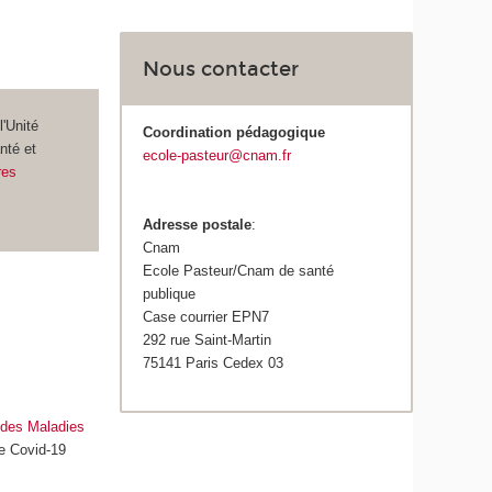
Nous contacter
l'Unité
Coordination pédagogique
nté et
ecole-pasteur@cnam.fr
res
Adresse postale
:
Cnam
Ecole Pasteur/Cnam de santé
publique
Case courrier EPN7
292 rue Saint-Martin
75141 Paris Cedex 03
 des Maladies
ue Covid-19