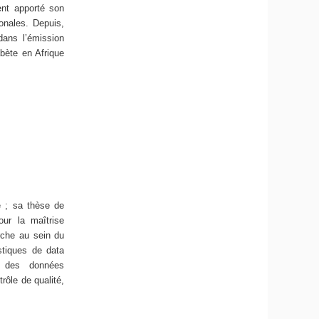
ent apporté son
onales. Depuis,
dans l’émission
abète en Afrique
ne ; sa thèse de
our la maîtrise
rche au sein du
tiques de data
se des données
rôle de qualité,