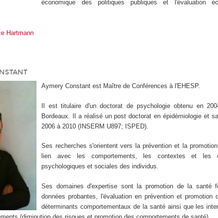
économique des politiques publiques et l'évaluation 
ce Hartmann
NSTANT
Aymery Constant est Maître de Conférences à l'EHESP.
Il est titulaire d'un doctorat de psychologie obtenu en 2004
Bordeaux. Il a réalisé un post doctorat en épidémiologie et s
2006 à 2010 (INSERM U897; ISPED).
Ses recherches s'orientent vers la prévention et la promotio
lien avec les comportements, les contextes et les ca
psychologiques et sociales des individus.
Ses domaines d'expertise sont la promotion de la santé f
données probantes, l'évaluation en prévention et promotion d
déterminants comportementaux de la santé ainsi que les inter
ments (diminution des risques et promotion des comportements de santé).