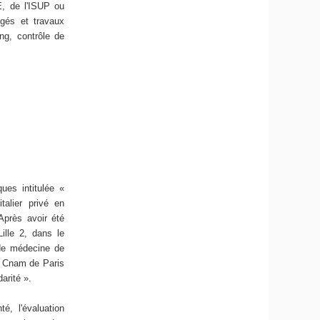
E, de l'ISUP ou
igés et travaux
ng, contrôle de
ues intitulée «
italier privé en
 Après avoir été
ille 2, dans le
 de médecine de
u Cnam de Paris
arité ».
, l'évaluation