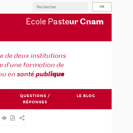
École P
aste
ur Cn
am
e de deux institutions
e d'une formation de
au en
santé
publ
ique
S
QUESTIONS /
LE BLOG
RÉPONSES