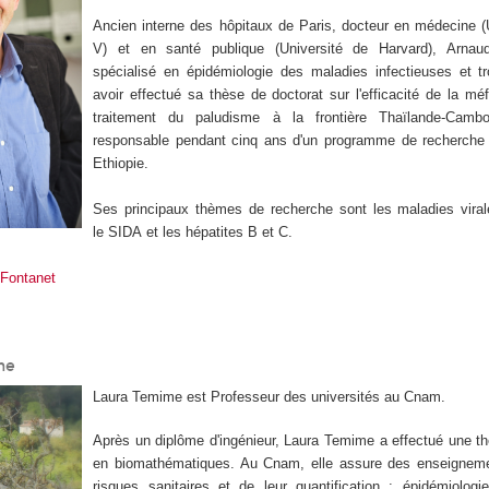
Ancien interne des hôpitaux de Paris, docteur en médecine (U
V) et en santé publique (Université de Harvard), Arnau
spécialisé en épidémiologie des maladies infectieuses et tr
avoir effectué sa thèse de doctorat sur l'efficacité de la mé
traitement du paludisme à la frontière Thaïlande-Camb
responsable pendant cinq ans d'un programme de recherche
Ethiopie.
Ses principaux thèmes de recherche sont les maladies vira
le SIDA et les hépatites B et C.
 Fontanet
me
Laura Temime est Professeur des universités au Cnam.
Après un diplôme d'ingénieur, Laura Temime a effectué une th
en biomathématiques. Au Cnam, elle assure des enseigneme
risques sanitaires et de leur quantification : épidémiologie