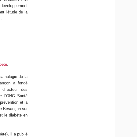
 développement
nt l'étude de la
s.
bète
.
pathologie de la
sançon a fondé
 directeur des
ec l’ONG Santé
prévention et la
ne Besançon sur
et le diabète en
te), il a publié