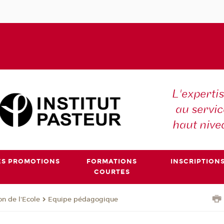
L'expertis
au servic
haut nive
ES PROMOTIONS
FORMATIONS
INSCRIPTION
COURTES
on de l'Ecole
Equipe pédagogique