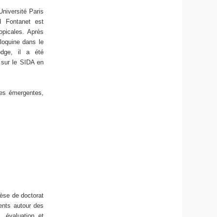
niversité Paris
d Fontanet est
opicales. Après
floquine dans le
odge, il a été
 sur le SIDA en
les émergentes,
èse de doctorat
nts autour des
, évaluation et