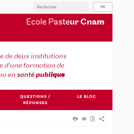
École P
aste
ur Cn
am
e de deux institutions
e d'une formation de
au en
santé
publ
ique
S
QUESTIONS /
LE BLOG
RÉPONSES