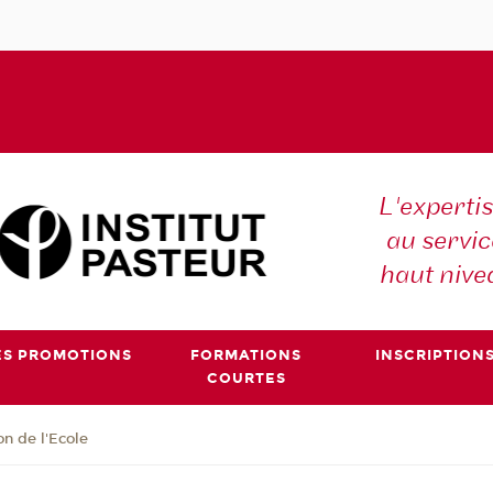
L'expertis
au servic
haut nive
ES PROMOTIONS
FORMATIONS
INSCRIPTION
COURTES
on de l'Ecole