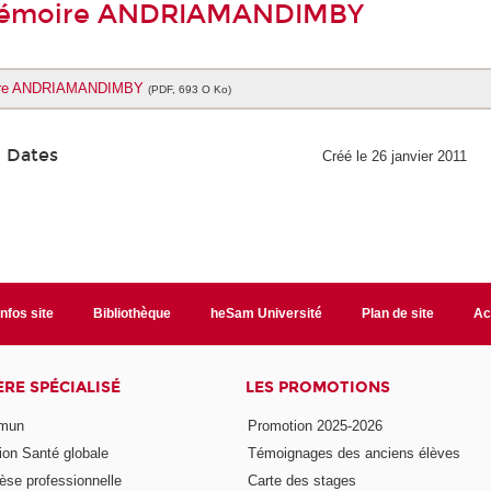
émoire ANDRIAMANDIMBY
re ANDRIAMANDIMBY
(PDF, 693 O Ko)
Dates
Créé le 26 janvier 2011
Infos site
Bibliothèque
heSam Université
Plan de site
Ac
ÈRE SPÉCIALISÉ
LES PROMOTIONS
mmun
Promotion 2025-2026
ion Santé globale
Témoignages des anciens élèves
èse professionnelle
Carte des stages