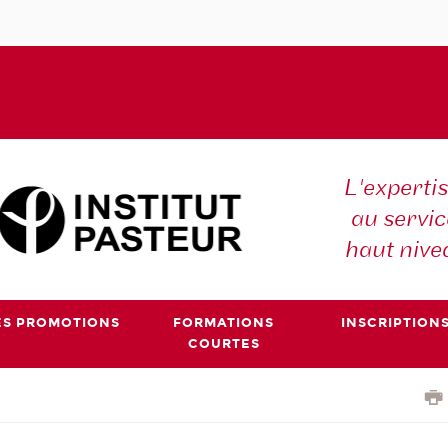
L'expertis
au servic
haut nive
ES PROMOTIONS
FORMATIONS
INSCRIPTION
COURTES