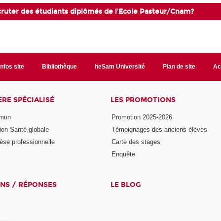
ecruter des étudiants diplômés de l'Ecole Pasteur/Cnam?
Infos site
Bibliothèque
heSam Université
Plan de site
Ac
ÈRE SPÉCIALISÉ
LES PROMOTIONS
mmun
Promotion 2025-2026
ion Santé globale
Témoignages des anciens élèves
èse professionnelle
Carte des stages
Enquête
NS / RÉPONSES
LE BLOG