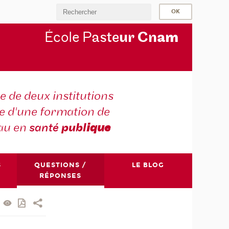
École P
aste
ur Cn
am
e de deux institutions
e d'une formation de
au en
santé
publ
ique
S
QUESTIONS /
LE BLOG
RÉPONSES