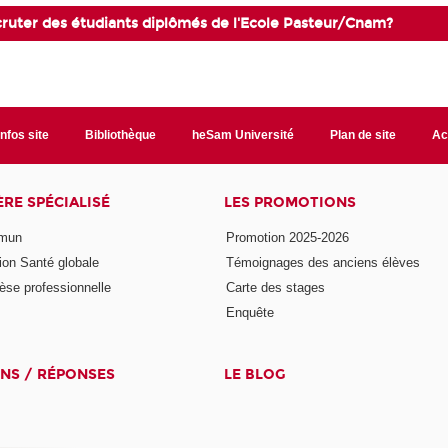
ecruter des étudiants diplômés de l'Ecole Pasteur/Cnam?
Infos site
Bibliothèque
heSam Université
Plan de site
Ac
ÈRE SPÉCIALISÉ
LES PROMOTIONS
mmun
Promotion 2025-2026
ion Santé globale
Témoignages des anciens élèves
èse professionnelle
Carte des stages
Enquête
NS / RÉPONSES
LE BLOG