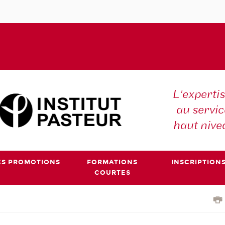
L'expertis
au servic
haut nive
ES PROMOTIONS
FORMATIONS
INSCRIPTION
COURTES