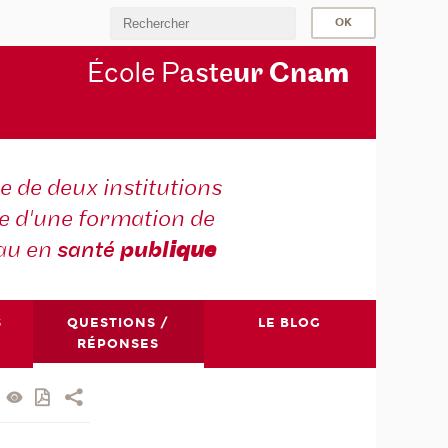
École P
aste
ur Cn
am
e de deux institutions
e d'une formation de
au en
santé
publ
ique
S
QUESTIONS /
LE BLOG
RÉPONSES