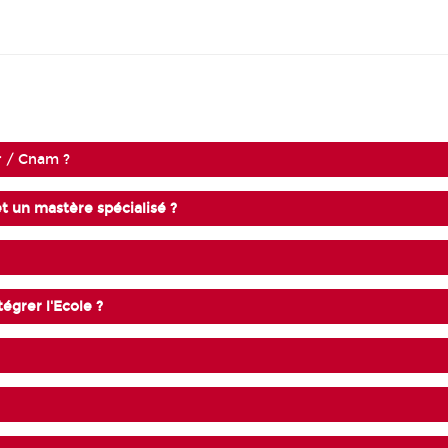
r / Cnam ?
et un mastère spécialisé ?
égrer l'Ecole ?