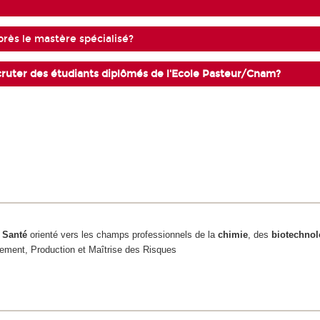
près le mastère spécialisé?
ecruter des étudiants diplômés de l'Ecole Pasteur/Cnam?
 Santé
orienté vers les champs professionnels de la
chimie
, des
biotechnol
ement, Production et Maîtrise des Risques