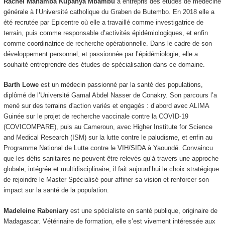
Rachel Mahamba Kupanya Mbambu
a entrepris des études de médecine
générale à l’Université catholique du Graben de Butembo. En 2018 elle a
été recrutée par Epicentre où elle a travaillé comme investigatrice de
terrain, puis comme responsable d’activités épidémiologiques, et enfin
comme coordinatrice de recherche opérationnelle. Dans le cadre de son
développement personnel, et passionnée par l’épidémiologie, elle a
souhaité entreprendre des études de spécialisation dans ce domaine.
Barth Lowe
est un médecin passionné par la santé des populations,
diplômé de l’Université Gamal Abdel Nasser de Conakry. Son parcours l’a
mené sur des terrains d'action variés et engagés : d’abord avec ALIMA
Guinée sur le projet de recherche vaccinale contre la COVID-19
(COVICOMPARE), puis au Cameroun, avec Higher Institute for Science
and Medical Research (ISM) sur la lutte contre le paludisme, et enfin au
Programme National de Lutte contre le VIH/SIDA à Yaoundé. Convaincu
que les défis sanitaires ne peuvent être relevés qu’à travers une approche
globale, intégrée et multidisciplinaire, il fait aujourd’hui le choix stratégique
de rejoindre le Master Spécialisé pour affiner sa vision et renforcer son
impact sur la santé de la population.
Madeleine Rabeniary
est une spécialiste en santé publique, originaire de
Madagascar. Vétérinaire de formation, elle s’est vivement intéressée aux