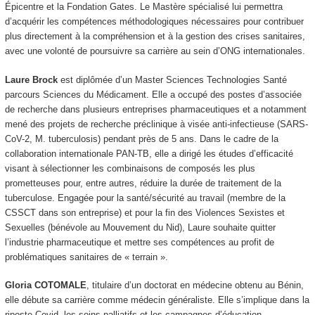
Épicentre et la Fondation Gates. Le Mastère spécialisé lui permettra
d’acquérir les compétences méthodologiques nécessaires pour contribuer
plus directement à la compréhension et à la gestion des crises sanitaires,
avec une volonté de poursuivre sa carrière au sein d’ONG internationales.
Laure Brock
est diplômée d’un Master Sciences Technologies Santé
parcours Sciences du Médicament. Elle a occupé des postes d’associée
de recherche dans plusieurs entreprises pharmaceutiques et a notamment
mené des projets de recherche préclinique à visée anti-infectieuse (SARS-
CoV-2, M. tuberculosis) pendant près de 5 ans. Dans le cadre de la
collaboration internationale PAN-TB, elle a dirigé les études d’efficacité
visant à sélectionner les combinaisons de composés les plus
prometteuses pour, entre autres, réduire la durée de traitement de la
tuberculose. Engagée pour la santé/sécurité au travail (membre de la
CSSCT dans son entreprise) et pour la fin des Violences Sexistes et
Sexuelles (bénévole au Mouvement du Nid), Laure souhaite quitter
l’industrie pharmaceutique et mettre ses compétences au profit de
problématiques sanitaires de « terrain ».
Gloria COTOMALE
, titulaire d’un doctorat en médecine obtenu au Bénin,
elle débute sa carrière comme médecin généraliste. Elle s’implique dans la
riposte Covid, les soins palliatifs et les campagnes d’éducation