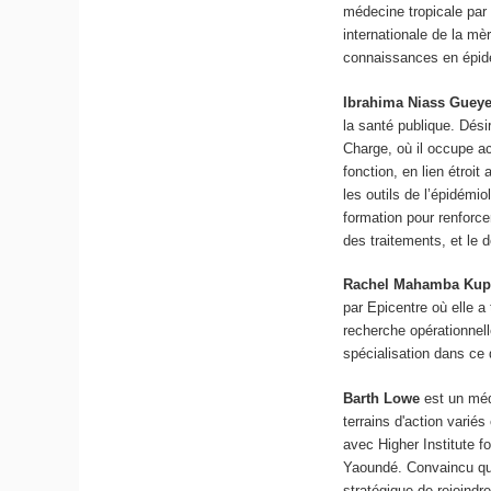
médecine tropicale par 
internationale de la mè
connaissances en épidém
Ibrahima Niass Guey
la santé publique. Dési
Charge, où il occupe a
fonction, en lien étroi
les outils de l’épidémio
formation pour renforce
des traitements, et le 
Rachel Mahamba Ku
par Epicentre où elle a
recherche opérationnel
spécialisation dans ce
Barth Lowe
est un méd
terrains d'action vari
avec Higher Institute f
Yaoundé. Convaincu que 
stratégique de rejoindr