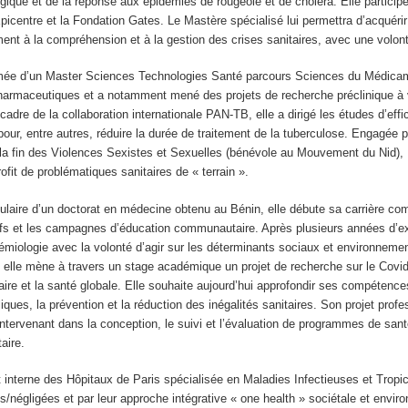
ogique et de la réponse aux épidémies de rougeole et de choléra. Elle partic
Épicentre et la Fondation Gates. Le Mastère spécialisé lui permettra d’acqué
ment à la compréhension et à la gestion des crises sanitaires, avec une volon
mée d’un Master Sciences Technologies Santé parcours Sciences du Médicam
pharmaceutiques et a notamment mené des projets de recherche préclinique à 
cadre de la collaboration internationale PAN-TB, elle a dirigé les études d’e
our, entre autres, réduire la durée de traitement de la tuberculose. Engagée
 la fin des Violences Sexistes et Sexuelles (bénévole au Mouvement du Nid), L
it de problématiques sanitaires de « terrain ».
itulaire d’un doctorat en médecine obtenu au Bénin, elle débute sa carrière co
tifs et les campagnes d’éducation communautaire. Après plusieurs années d’ex
démiologie avec la volonté d’agir sur les déterminants sociaux et environneme
elle mène à travers un stage académique un projet de recherche sur le Covid 
taire et la santé globale. Elle souhaite aujourd’hui approfondir ses compétences
liques, la prévention et la réduction des inégalités sanitaires. Son projet prof
ntervenant dans la conception, le suivi et l’évaluation de programmes de sant
taire.
 interne des Hôpitaux de Paris spécialisée en Maladies Infectieuses et Tropica
/négligées et par leur approche intégrative « one health » sociétale et enviro