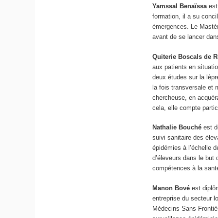
Yamssal Benaïssa
est
formation, il a su conc
émergences. Le Mastère 
avant de se lancer dans
Quiterie Boscals de 
aux patients en situati
deux études sur la lèpr
la fois transversale et
chercheuse, en acquéra
cela, elle compte parti
Nathalie Bouché
est d
suivi sanitaire des éle
épidémies à l’échelle d
d’éleveurs dans le but 
compétences à la santé
Manon Bové
est diplô
entreprise du secteur l
Médecins Sans Frontièr