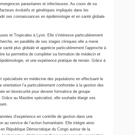
émergences parasitaires et infectieuses. Au cours de sa
s facteurs évolutifs et génétiques impliqués dans les
ondir ses connaissances en épidémiologie et en santé globale
uses et Tropicales à Lyon. Elle s'intéresse particulièrement
echerche, en parallèle de ses stages cliniques elle a mené
e santé plus globale et apprécie particulièrement l'approche à
tère lui permettra de compléter sa formation de médecin et
idémiologie, et une expérience pratique de terrain. Grâce à
est spécialisée en médecine des populations en effectuant le
 orientation l’a particulièrement confrontée à la gestion des
rmée en biosécurité pour devenir formatrice de groupe
 Grâce au Mastère spécialisé, elle souhaite élargir ses
iques.
s années d’expérience en contrôle de gestion dans une
 au service de l’action humanitaire. Elle intègre ainsi
ns en République Démocratique du Congo autour de la