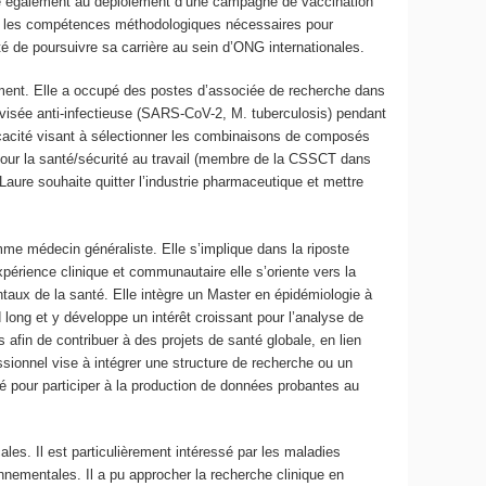
ipe également au déploiement d’une campagne de vaccination
rir les compétences méthodologiques nécessaires pour
té de poursuivre sa carrière au sein d’ONG internationales.
ent. Elle a occupé des postes d’associée de recherche dans
visée anti-infectieuse (SARS-CoV-2, M. tuberculosis) pendant
fficacité visant à sélectionner les combinaisons de composés
 pour la santé/sécurité au travail (membre de la CSSCT dans
aure souhaite quitter l’industrie pharmaceutique et mettre
mme médecin généraliste. Elle s’implique dans la riposte
périence clinique et communautaire elle s’oriente vers la
ntaux de la santé. Elle intègre un Master en épidémiologie à
long et y développe un intérêt croissant pour l’analyse de
 afin de contribuer à des projets de santé globale, en lien
essionnel vise à intégrer une structure de recherche ou un
é pour participer à la production de données probantes au
les. Il est particulièrement intéressé par les maladies
nnementales. Il a pu approcher la recherche clinique en