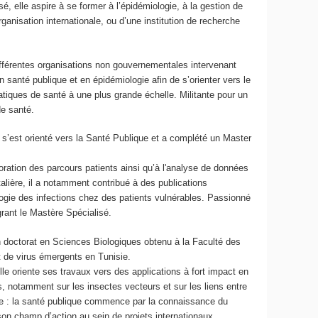
, elle aspire à se former à l’épidémiologie, à la gestion de
ganisation internationale, ou d’une institution de recherche
ifférentes organisations non gouvernementales intervenant
santé publique et en épidémiologie afin de s’orienter vers le
tiques de santé à une plus grande échelle. Militante pour un
 de santé.
s, s’est orienté vers la Santé Publique et a complété un Master
lioration des parcours patients ainsi qu’à l'analyse de données
talière, il a notamment contribué à des publications
logie des infections chez des patients vulnérables. Passionné
égrant le Mastère Spécialisé.
’un doctorat en Sciences Biologiques obtenu à la Faculté des
 de virus émergents en Tunisie.
le oriente ses travaux vers des applications à fort impact en
s, notamment sur les insectes vecteurs et sur les liens entre
le : la santé publique commence par la connaissance du
 son champ d’action au sein de projets internationaux.