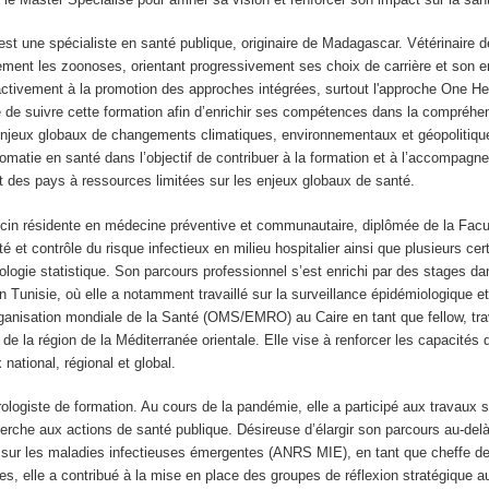
est une spécialiste en santé publique, originaire de Madagascar. Vétérinaire d
rement les zoonoses, orientant progressivement ses choix de carrière et son 
e activement à la promotion des approches intégrées, surtout l'approche One H
é de suivre cette formation afin d’enrichir ses compétences dans la compr
enjeux globaux de changements climatiques, environnementaux et géopolitiques
lomatie en santé dans l’objectif de contribuer à la formation et à l’accompag
t des pays à ressources limitées sur les enjeux globaux de santé.
in résidente en médecine préventive et communautaire, diplômée de la Facul
té et contrôle du risque infectieux en milieu hospitalier ainsi que plusieurs c
logie statistique. Son parcours professionnel s’est enrichi par des stages d
n Tunisie, où elle a notamment travaillé sur la surveillance épidémiologique et 
ganisation mondiale de la Santé (OMS/EMRO) au Caire en tant que fellow, trav
 de la région de la Méditerranée orientale. Elle vise à renforcer les capacités
national, régional et global.
rologiste de formation. Au cours de la pandémie, elle a participé aux travaux
cherche aux actions de santé publique. Désireuse d’élargir son parcours au-del
 sur les maladies infectieuses émergentes (ANRS MIE), en tant que cheffe de 
, elle a contribué à la mise en place des groupes de réflexion stratégique auto