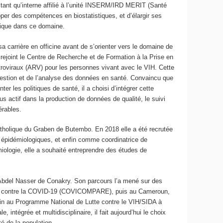
 tant qu’interne affilié à l’unité INSERM/IRD MERIT (Santé
opper des compétences en biostatistiques, et d’élargir ses
inique dans ce domaine.
 carrière en officine avant de s’orienter vers le domaine de
 rejoint le Centre de Recherche et de Formation à la Prise en
troviraux (ARV) pour les personnes vivant avec le VIH. Cette
a gestion et de l’analyse des données en santé. Convaincu que
ter les politiques de santé, il a choisi d’intégrer cette
s actif dans la production de données de qualité, le suivi
érables.
atholique du Graben de Butembo. En 2018 elle a été recrutée
s épidémiologiques, et enfin comme coordinatrice de
iologie, elle a souhaité entreprendre des études de
 Abdel Nasser de Conakry. Son parcours l’a mené sur des
inale contre la COVID-19 (COVICOMPARE), puis au Cameroun,
nfin au Programme National de Lutte contre le VIH/SIDA à
intégrée et multidisciplinaire, il fait aujourd’hui le choix
té de la population.