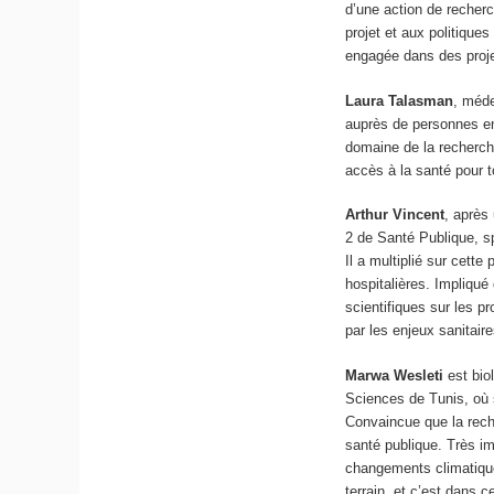
d’une action de recherc
projet et aux politique
engagée dans des proje
Laura Talasman
, méde
auprès de personnes en 
domaine de la recherche
accès à la santé pour t
Arthur Vincent
, après
2 de Santé Publique, sp
Il a multiplié sur cette
hospitalières. Impliqué
scientifiques sur les 
par les enjeux sanitair
Marwa Wesleti
est bio
Sciences de Tunis, où 
Convaincue que la reche
santé publique. Très im
changements climatique
terrain, et c’est dans 