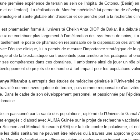
une première expérience de terrain au sein de l’hôpital de Cotonou (Bénin) en
re et de l’enfant). La réalisation du Mastère spécialisé lui permettra de dével
iologie et santé globale afin d’exercer et de prendre part à la recherche cl
e
est pharmacien formé à l’université Cheikh Anta DIOP de Dakar, il a débuté sa
reux de contribuer plus largement à l’amélioration des systèmes de soins, il a
ctuellement le poste de pharmacien responsable de la dispensation des antiré
t avec l’équipe clinique, lui a permis de mesurer l’importance stratégique de l
logie et de la biostatistique sont essentiels pour améliorer les pratiques et orien
r ses compétences dans ces domaines. Il ambitionne ainsi de jouer un rôle plu
développement de projets de recherche à fort impact pour les populations vuln
panya Mbambu
a entrepris des études de médecine générale à l’Université c
 travaillé comme investigatrice de terrain, puis comme responsable d’activité
le. Dans le cadre de son développement personnel, et passionnée par l’épidém
 domaine.
ecin passionné par la santé des populations, diplômé de l’Université Gamal
és et engagés : d’abord avec ALIMA Guinée sur le projet de recherche vacc
or Science and Medical Research (ISM) sur la lutte contre le paludisme, et e
les défis sanitaires ne peuvent être relevés qu’à travers une approche globale, 
e le Master Spécialisé pour affiner sa vision et renforcer son impact sur la san