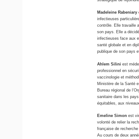
Madeleine Rabeniary
infectieuses particuliè
contrôle. Elle travaill
son pays. Elle a décid
infectieuses face aux 
santé globale et en dip
publique de son pays e
Ahlem Silini
est médec
professionnel en sécuri
vaccinologie et méthodo
Ministère de la Santé e
Bureau régional de l’Or
sanitaire dans les pays
équitables, aux niveaux 
Emeline Simon
est vi
volonté de relier la re
française de recherche
Au cours de deux années