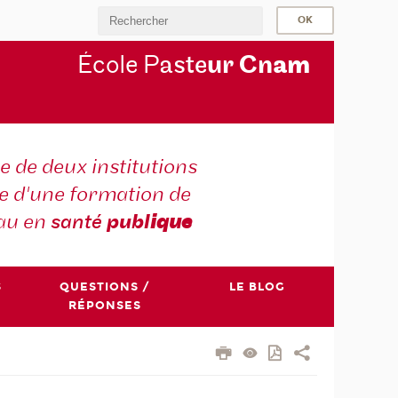
École P
aste
ur Cn
am
e de deux institutions
e d'une formation de
au en
santé
publ
ique
S
QUESTIONS /
LE BLOG
RÉPONSES