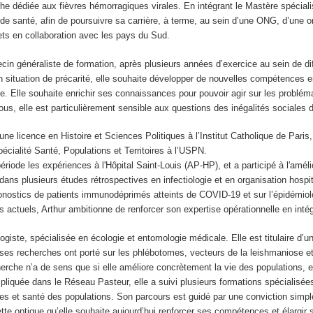
he dédiée aux fièvres hémorragiques virales. En intégrant le Mastère spécialisé
s de santé, afin de poursuivre sa carrière, à terme, au sein d’une ONG, d’une or
ts en collaboration avec les pays du Sud.
cin généraliste de formation, après plusieurs années d’exercice au sein de d
situation de précarité, elle souhaite développer de nouvelles compétences en 
. Elle souhaite enrichir ses connaissances pour pouvoir agir sur les probléma
ous, elle est particulièrement sensible aux questions des inégalités sociales
 une licence en Histoire et Sciences Politiques à l’Institut Catholique de Pari
écialité Santé, Populations et Territoires à l’USPN.
 période les expériences à l'Hôpital Saint-Louis (AP-HP), et a participé à l'amé
 dans plusieurs études rétrospectives en infectiologie et en organisation hospi
pronostics de patients immunodéprimés atteints de COVID-19 et sur l’épidémio
es actuels, Arthur ambitionne de renforcer son expertise opérationnelle en int
logiste, spécialisée en écologie et entomologie médicale. Elle est titulaire d
ses recherches ont porté sur les phlébotomes, vecteurs de la leishmaniose et
rche n’a de sens que si elle améliore concrètement la vie des populations, el
pliquée dans le Réseau Pasteur, elle a suivi plusieurs formations spécialisée
s et santé des populations. Son parcours est guidé par une conviction simp
cette optique qu’elle souhaite aujourd’hui renforcer ses compétences et élargir