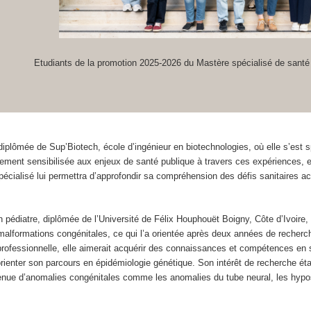
Etudiants de la promotion 2025-2026 du Mastère spécialisé de sant
diplômée de Sup’Biotech, école d’ingénieur en biotechnologies, où elle s’est
vement sensibilisée aux enjeux de santé publique à travers ces expériences, e
cialisé lui permettra d’approfondir sa compréhension des défis sanitaires act
n pédiatre, diplômée de l’Université de Félix Houphouët Boigny, Côte d’Ivoir
s malformations congénitales, ce qui l’a orientée après deux années de recherch
professionnelle, elle aimerait acquérir des connaissances et compétences en s
 orienter son parcours en épidémiologie génétique. Son intérêt de recherche ét
enue d’anomalies congénitales comme les anomalies du tube neural, les hyposp