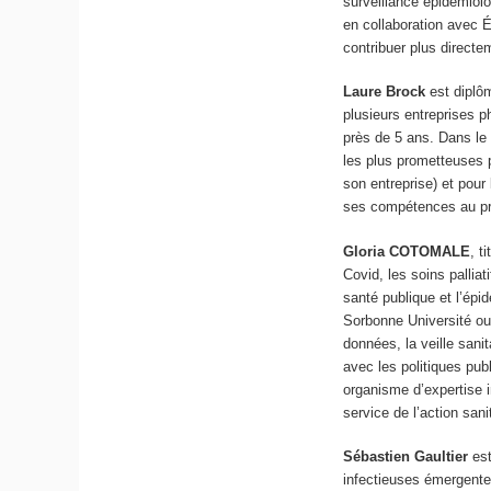
surveillance épidémiol
en collaboration avec 
contribuer plus directe
Laure Brock
est diplô
plusieurs entreprises 
près de 5 ans. Dans le 
les plus prometteuses p
son entreprise) et pour
ses compétences au prof
Gloria COTOMALE
, t
Covid, les soins pallia
santé publique et l’épi
Sorbonne Université ou 
données, la veille sani
avec les politiques pub
organisme d’expertise i
service de l’action sani
Sébastien Gaultier
est
infectieuses émergentes