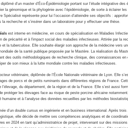
 diplômé d’un master d’Éco-Épidémiologie portant sur l’étude intégrative des 
ilier la génomique et la phylogénie avec l’épidémiologie, de sorte à éclairer le
Spécialisé représente pour lui l’occasion d’atteindre ses objectifs : approf
 la recherche et s’insérer dans un laboratoire pour y effectuer une thèse.
Réals
est interne en médecine, en cours de spécialisation en Maladies Infectie
on de précarité et à l'impact social des maladies infectieuses. Attirée par la r
e et la tuberculose. Elle souhaite élargir son approche de la médecine vers un
 mondiale de la santé publique proposée par le Mastère. La réalisation du Mas
nt des outils méthodologiques de recherche clinique, des connaissances en ép
ciper de son mieux à la lutte mondiale contre les maladies infectieuses.
octeur vétérinaire, diplômée de l’École Nationale vétérinaire de Lyon. Elle s’
vages de porcs et de petits ruminants dans différentes régions de France. Cette
e l’élevage, du département, de la région et de la France. Elle s’est aussi fo
de protéger les élevages face au risque de peste porcine africaine notamment.
 humaine et à l’analyse des données recueillies par les méthodes biostatist
mée d’un double cursus en ingénierie et en business international. Après troi
ogistique, elle décide de mettre ses compétences analytiques et de coordination
es en 2024 en tant qu’administratrice de projet, intervenant sur des missio